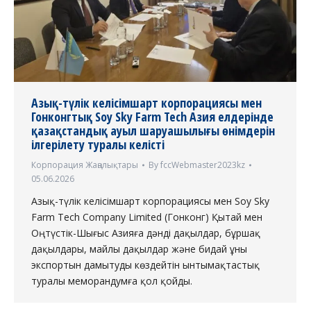
Азық-түлік келісімшарт корпорациясы мен
Гонконгтық Soy Sky Farm Tech Азия елдерінде
қазақстандық ауыл шаруашылығы өнімдерін
ілгерілету туралы келісті
Корпорация Жаңалықтары
By
fccWebmaster2023kz
05.06.2026
Азық-түлік келісімшарт корпорациясы мен Soy Sky
Farm Tech Company Limited (Гонконг) Қытай мен
Оңтүстік-Шығыс Азияға дәнді дақылдар, бұршақ
дақылдары, майлы дақылдар және бидай ұны
экспортын дамытуды көздейтін ынтымақтастық
туралы меморандумға қол қойды.