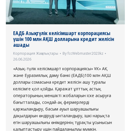
ЕАДБ Азық-түлік келісімшарт корпорациясы
үшін 100 млн АҚШ долларына кредит желісін
ашады
Корпорация Жаңалықтары
By
fccWebmaster2023kz
26.06.2026
«Азық-түлік келісімшарт корпорациясы» ҰК» АҚ
және Еуразиялық даму банкі (ЕАДБ)100 млн АҚШ
доллары сомасына кредит желісін ашу туралы
келісімге қол қойды. Қаражат ұлттық астық
операторының меншікті жобаларын іске асыруға
бағытталады, сондай-ақ фермерлерді
қаржыландыру, басым ауыл шаруашылығы
дақылдарын өндіруді ынталандыру, ішкі нарықта
егін шаруашылығы өнімдерінің тұрақты ұсынысын
қалыптастыру үшін пайдаланылуы мүмкін.