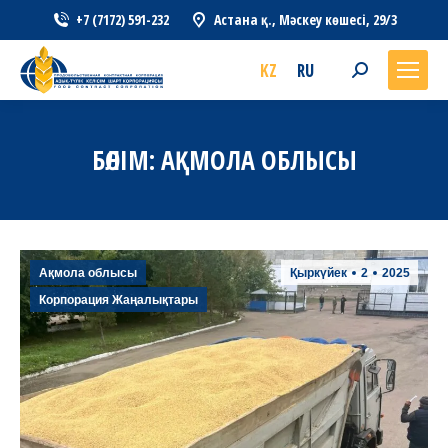
+7 (7172) 591-232
Астана қ., Мәскеу көшесі, 29/3
KZ
RU
Search:
БӨЛІМ:
АҚМОЛА ОБЛЫСЫ
Ақмола облысы
Қыркүйек
2
2025
Корпорация Жаңалықтары