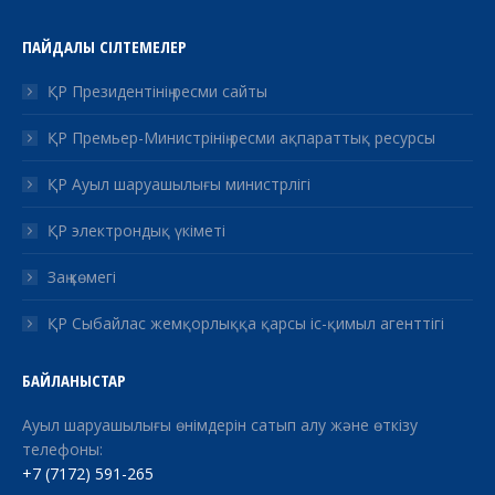
ПАЙДАЛЫ СІЛТЕМЕЛЕР
ҚР Президентінің ресми сайты
ҚР Премьер-Министрінің ресми ақпараттық ресурсы
ҚР Ауыл шаруашылығы министрлігі
ҚР электрондық үкіметі
Заң көмегі
ҚР Сыбайлас жемқорлыққа қарсы іс-қимыл агенттігі
БАЙЛАНЫСТАР
Ауыл шаруашылығы өнімдерін сатып алу және өткізу
телефоны:
+7 (7172) 591-265