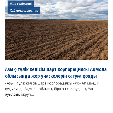
Жер телімдері
Хабарландырулар
Азық-түлік келісімшарт корпорациясы Ақмола
облысында жер учаскелерін сатуға қояды
«Азық-түлік келісімшарт корпорациясы «ҰК» АҚ меншік
құқығында Ақмола облысы, Біржан сал ауданы, Үлгі
ауылдық округі…