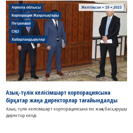
Ақмола облысы
Желтоқсан
15
2023
Корпорация Жаңалықтары
Петропавл
СҚО
Хабарландырулар
Азық-түлік келісімшарт корпорациясына
бірқатар жаңа директорлар тағайындалды
Азық-түлік келісімшарт корпорациясына екі жаңа басқарушы
директор келді.