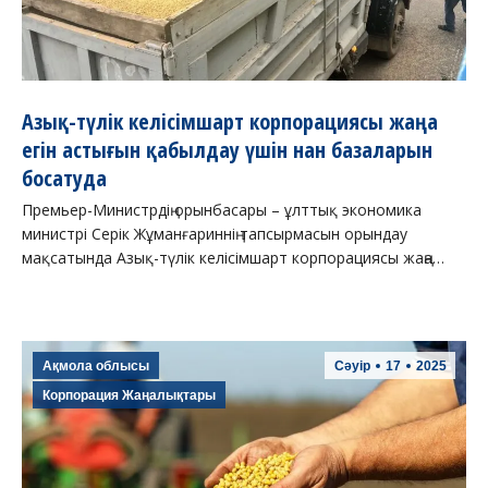
Азық-түлік келісімшарт корпорациясы жаңа
егін астығын қабылдау үшін нан базаларын
босатуда
Премьер-Министрдің орынбасары – ұлттық экономика
министрі Серік Жұманғариннің тапсырмасын орындау
мақсатында Азық-түлік келісімшарт корпорациясы жаңа…
Ақмола облысы
Сәуір
17
2025
Корпорация Жаңалықтары