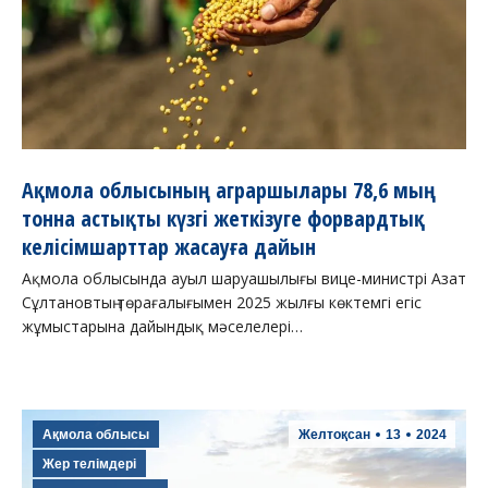
Ақмола облысының аграршылары 78,6 мың
тонна астықты күзгі жеткізуге форвардтық
келісімшарттар жасауға дайын
Ақмола облысында ауыл шаруашылығы вице-министрі Азат
Сұлтановтың төрағалығымен 2025 жылғы көктемгі егіс
жұмыстарына дайындық мәселелері…
Ақмола облысы
Желтоқсан
13
2024
Жер телімдері