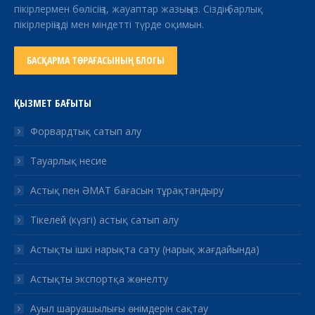
пікірлермен бөлісіңіз, жауаптар жазыңыз. Сіздің барлық
пікірлеріңізді мен міндетті түрде оқимын.
БАСҚАРМА ТӨРАҒАСЫНЫҢ БЛОГЫ
ҚЫЗМЕТ БАҒЫТЫ
Форвардтық сатып алу
Тауарлық несие
Астық пен ӘМАТ бағасын тұрақтандыру
Тікелей (күзгі) астық сатып алу
Астықты ішкі нарықта сату (нарық жағдайында)
Астықты экспортқа жөнелту
Ауыл шаруашылығы өнімдерін сақтау