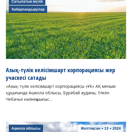
Сатылатын мүлік
Хабарландырулар
Азық-түлік келісімшарт корпорациясы жер
учаскесі сатады
«Азық-түлік келісімшарт корпорациясы «ҰК» АҚ меншік
құқығында Ақмола облысы, Бурабай ауданы, Үлкен
Чебачье көлінің шығыс…
Ақмола облысы
Желтоқсан
13
2024