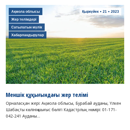
Ақмола облысы
Қыркүйек
21
2023
Жер телімдері
Сатылатын мүлік
Хабарландырулар
Меншік құқығындағы жер телімі
Орналасқан жері: Ақмола облысы, Бурабай ауданы, Үлкен
Шабақты көлінің шығыс бөлігі Кадастрлық нөмірі: 01-171-
042-241 Ауданы…