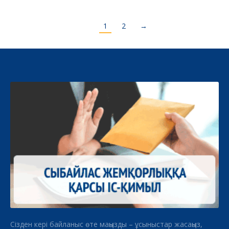
1
2
→
Сізден кері байланыс өте маңызды – ұсыныстар жасаңыз,