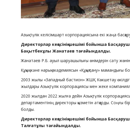
Азық-түлік келісімшарт корпорациясына екі жаңа басқар
Директорлар кеңесінің шешімі бойынша Басқару
Бақытбекұлы Жанатаев тағайындалды.
Жанатаев Р.Б. ауыл шаруашылығы өнімдерін сату жөнінде
Құқық және нарық академиясын «Құқықтану» мамандығы бо
2003 жылы «Западный бастион» ЖШҚ Көкшетау өкілдігі
жылдары Азық-түлік корпорациясы мен жеке компаниял
2020 жылдан 2022 жылға дейін Азық-түлік корпорация
департаментінің директоры қызметін атқарды. Соңғы 
болды.
Директорлар кеңесінің шешімі бойынша Басқару
Талғатұлы тағайындалды.