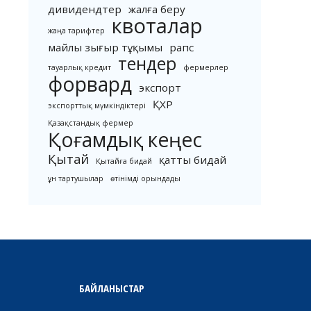
дивидендтер
жалға беру
квоталар
жаңа тарифтер
майлы зығыр тұқымы
рапс
тендер
тауарлық кредит
фермерлер
форвард
экспорт
ҚХР
экспорттық мүмкіндіктері
Қазақстандық фермер
Қоғамдық кеңес
Қытай
қатты бидай
Қытайға бидай
ұн тартушылар
өтінімді орындады
БАЙЛАНЫСТАР