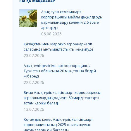
БАСҚА МАҚАЛАЛАР
Азық-түлік келісімшарт
корпорациясы майлы дақылдарды
қаржыландыру көлемін 2,6 есеге
арттырды
06.08.2026
Қазақстан мен Марокко агроөнеркәсіп
саласында ынтымақтастықты кеңейтуде
23.07.2026
Азық-түлік келісімшарт корпорациясы
Түркістан облысына 20 мың тонна бидай
жібереді
22.07.2026
Биыл Азық-түлік келісімшарт корпорациясы
аграршыларды қолдауға 60 млрд теңгеден
астам қаржы бөледі
13.07.2026
Қоғамдық кеңес Азық-түлік келісімшарт
корпорациясының 2025 жылғы жұмыс
нәтижелерін оң бағалады