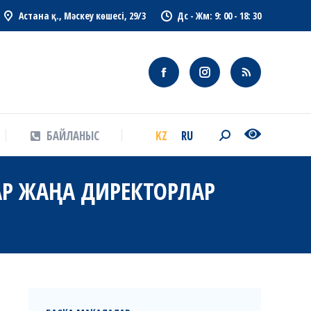
Астана қ., Мәскеу көшесі, 29/3
Дс - Жм: 9: 00 - 18: 30
KZ
RU
БАЙЛАНЫС
Search:
KZ
RU
БАЙЛАНЫС
Search:
АР ЖАҢА ДИРЕКТОРЛАР