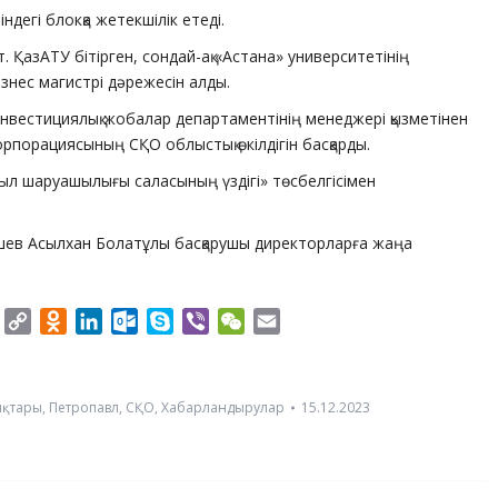
дегі блокқа жетекшілік етеді.
азАТУ бітірген, сондай-ақ «Астана» университетінің
ес магистрі дәрежесін алды.
нвестициялық жобалар департаментінің менеджері қызметінен
корпорациясының СҚО облыстық өкілдігін басқарды.
л шаруашылығы саласының үздігі» төсбелгісімен
ашев Асылхан Болатұлы басқарушы директорларға жаңа
er
Twitter
Copy
Odnoklassniki
LinkedIn
Outlook.com
Skype
Viber
WeChat
Email
Link
ықтары
,
Петропавл
,
СҚО
,
Хабарландырулар
15.12.2023