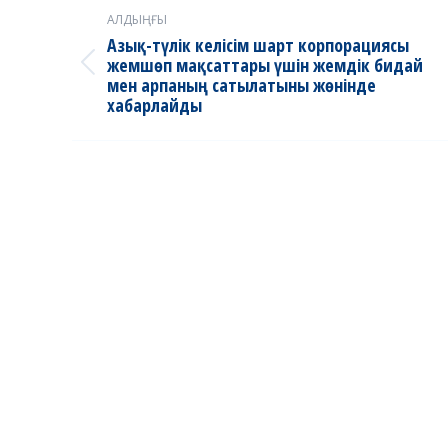
Post
АЛДЫҢҒЫ
navigation
Азық-түлік келісім шарт корпорациясы
жемшөп мақсаттары үшін жемдік бидай
Previous
мен арпаның сатылатыны жөнінде
post:
хабарлайды