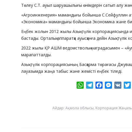
Төлеу С.Т. ауыл шаруашылығы өнімдерін сатып алу жөнін
«Агроинженерия» мамандығы бойынша С.Сейфуллин ат. Қ
«Экономика» мамандығы бойынша Экономика және бизн
Еңбек жолын 2012 жылы Азық-түлік корпорациясында и
бастады. Орталық аппаратқа ауысқанға дейін Азық-түлік 
2022 жылы ҚР АШМ ведомстволық наградасымен – «Ауы
марапатталды.
Азық-түлік корпорациясының Басқарма төрағасы Джув
лауазымда жаңа табыс және жемісті еңбек тіледі.
WhatsApp
Telegram
Facebook
Messeng
VK
Айдар:
Ақмола облысы
,
Корпорация Жаңал