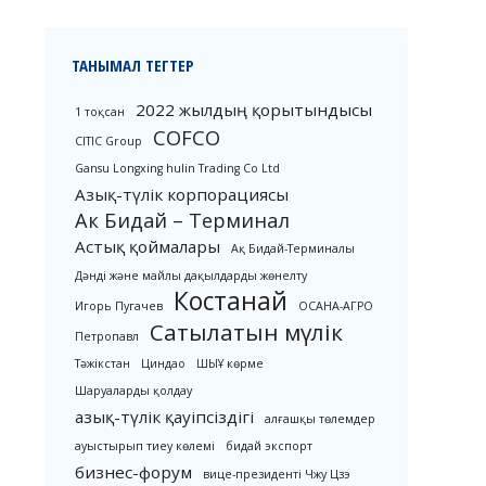
ТАНЫМАЛ ТЕГТЕР
2022 жылдың қорытындысы
1 тоқсан
COFCO
CITIC Group
Gansu Longxing hulin Trading Co Ltd
Азық-түлік корпорациясы
Ак Бидай – Терминал
Астық қоймалары
Ақ Бидай-Терминалы
Дәнді және майлы дақылдарды жөнелту
Костанай
Игорь Пугачев
ОСАНА-АГРО
Сатылатын мүлік
Петропавл
Тәжікстан
Циндао
ШЫҰ көрме
Шаруаларды қолдау
азық-түлік қауіпсіздігі
алғашқы төлемдер
ауыстырып тиеу көлемі
бидай экспорт
бизнес-форум
вице-президенті Чжу Цзэ