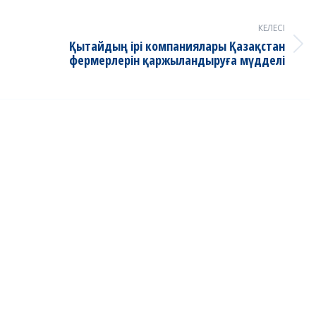
КЕЛЕСІ
Қытайдың ірі компаниялары Қазақстан
Next
фермерлерін қаржыландыруға мүдделі
post: