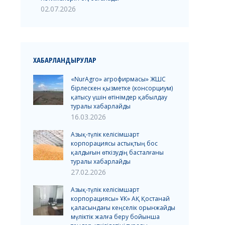
02.07.2026
ХАБАРЛАНДЫРУЛАР
«NurAgro» агрофирмасы» ЖШС
бірлескен қызметке (консорциум)
қатысу үшін өтінімдер қабылдау
туралы хабарлайды
16.03.2026
Азық-түлік келісімшарт
корпорациясы астықтың бос
қалдығын өткізудің басталғаны
туралы хабарлайды
27.02.2026
Азық-түлік келісімшарт
корпорациясы» ҰК» АҚ Қостанай
қаласындағы кеңселік орынжайды
мүліктік жалға беру бойынша