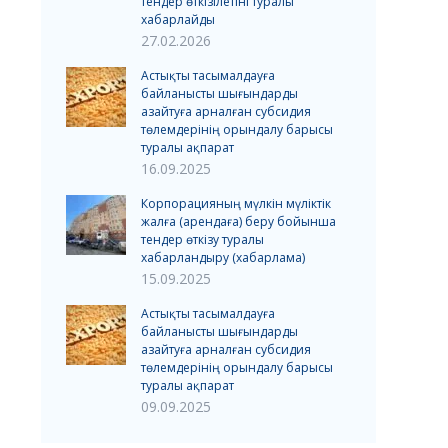
тендер өткізілетіні туралы
хабарлайды
27.02.2026
Астықты тасымалдауға
байланысты шығындарды
азайтуға арналған субсидия
төлемдерінің орындалу барысы
туралы ақпарат
16.09.2025
Корпорацияның мүлкін мүліктік
жалға (арендаға) беру бойынша
тендер өткізу туралы
хабарландыру (хабарлама)
15.09.2025
Астықты тасымалдауға
байланысты шығындарды
азайтуға арналған субсидия
төлемдерінің орындалу барысы
туралы ақпарат
09.09.2025