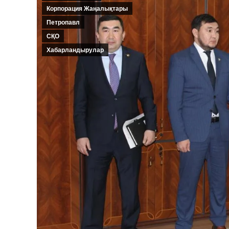
Корпорация Жаңалықтары
Петропавл
СҚО
Хабарландырулар