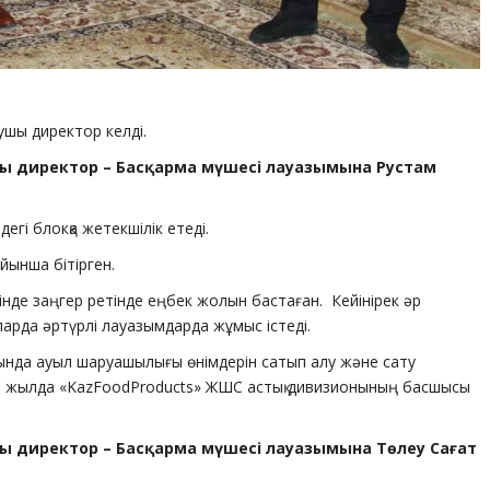
ушы директор келді.
шы директор – Басқарма мүшесі лауазымына Рустам
гі блокқа жетекшілік етеді.
йынша бітірген.
нде заңгер ретінде еңбек жолын бастаған. Кейінірек әр
арда әртүрлі лауазымдарда жұмыс істеді.
сында ауыл шаруашылығы өнімдерін сатып алу және сату
бір жылда «KazFoodProducts» ЖШС астық дивизионының басшысы
шы директор – Басқарма мүшесі лауазымына Төлеу Сағат