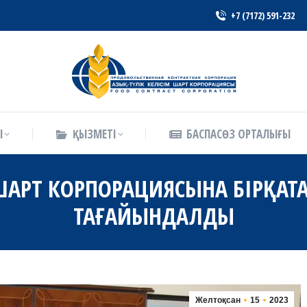
+7 (7172) 591-232
Ы
ҚЫЗМЕТІ
БАСПАСӨЗ ОРТАЛЫҒЫ
Ы
ҚЫЗМЕТІ
БАСПАСӨЗ ОРТАЛЫҒЫ
ШАРТ КОРПОРАЦИЯСЫНА БІРҚАТ
ТАҒАЙЫНДАЛДЫ
Желтоқсан
15
2023