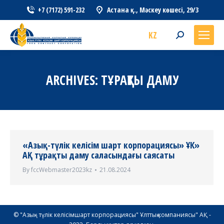
+7 (7172) 591-232
Астана қ., Мәскеу көшесі, 29/3
KZ
Search:
ARCHIVES:
ТҰРАҚТЫ ДАМУ
«Азық-түлік келісім шарт корпорациясы» ҰК»
АҚ тұрақты даму саласындағы саясаты
By
fccWebmaster2023kz
21.08.2024
© "Азық - түлік келісімшарт корпорациясы" Ұлттық компаниясы" АҚ -