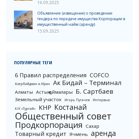
16.09.2025
Объявление (извещение) о проведении
тендера по передаче имущества Корпорации в
имущественный найм (аренду)
15.09.2025
ПОПУЛЯРНЫЕ ТЕГИ
6 Правил распределения
COFCO
Ак Бидай – Терминал
Азербайджан и Иран
Б. Сартбаев
Алматы
Астық қоймалары
Земельный участок
Игорь Пугачев
Интервью
Костанай
КНР
К/Х «Тургай»
Общественный совет
Продкорпорация
Сахар
аренда
Товарный кредит
Ячмень