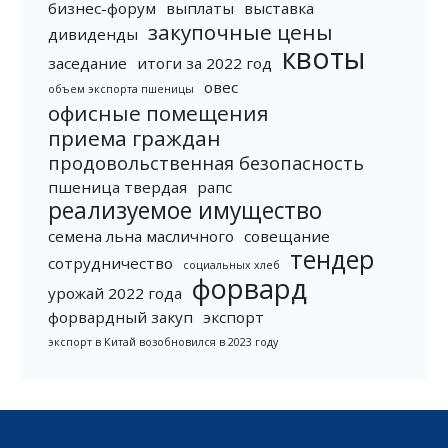
бизнес-форум
выплаты
выставка
закупочные цены
дивиденды
квоты
заседание
итоги за 2022 год
овес
объем экспорта пшеницы
офисные помещения
приема граждан
продовольственная безопасность
пшеница твердая
рапс
реализуемое имущество
семена льна масличного
совещание
тендер
сотрудничество
социальных хлеб
форвард
урожай 2022 года
форвардный закуп
экспорт
экспорт в Китай возобновился в 2023 году