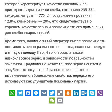
которое характеризует качество пшеницы и ее
пригодность для выпечки хлеба, составило 235-334
секунды, натуры — 775 г/л, содержание протеина —
12,8%, клейковины — 20%, что свидетельствует о
хорошем качестве зерна и возможности его применения
для хлебопекарных целей.
Кроме того, национальный оператор имеет возможность
поставлять зерно различного качества, включая твердую
и мягкую пшеницу 3-го, 4-го классов, а также
низкоклассное зерно, в зависимости потребностей
заказчика. Традиционно казахстанское зерно ценится у
зарубежных покупателей за высокое качество и
выраженные хлебопекарные свойства, нередко его
используют как улучшитель помольных партий.
WhatsApp
Telegram
Facebook
Messenger
VK
Twitter
Copy
Odnoklassniki
LinkedIn
Outlook.com
Skype
Vibe
Link
WeChat
Email