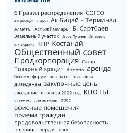
ПОПУЛЯРНЫЕ ТЕГИ
6 Правил распределения
COFCO
Ак Бидай – Терминал
Азербайджан и Иран
Б. Сартбаев
Алматы
Астық қоймалары
Земельный участок
Игорь Пугачев
Интервью
Костанай
КНР
К/Х «Тургай»
Общественный совет
Продкорпорация
Сахар
аренда
Товарный кредит
Ячмень
бизнес-форум
выплаты
выставка
закупочные цены
дивиденды
квоты
заседание
итоги за 2022 год
овес
объем экспорта пшеницы
офисные помещения
приема граждан
продовольственная безопасность
пшеница твердая
рапс