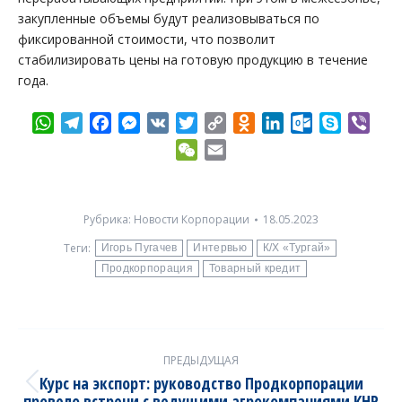
закупленные объемы будут реализовываться по
фиксированной стоимости, что позволит
стабилизировать цены на готовую продукцию в течение
года.
WhatsApp
Telegram
Facebook
Messenger
VK
Twitter
Copy
Odnoklassniki
LinkedIn
Outlook.com
Skype
Vibe
Link
WeChat
Email
Рубрика:
Новости Корпорации
18.05.2023
Теги:
Игорь Пугачев
Интервью
К/Х «Тургай»
Продкорпорация
Товарный кредит
Post
ПРЕДЫДУЩАЯ
navigation
Курс на экспорт: руководство Продкорпорации
Previous
провело встречи с ведущими агрокомпаниями КНР