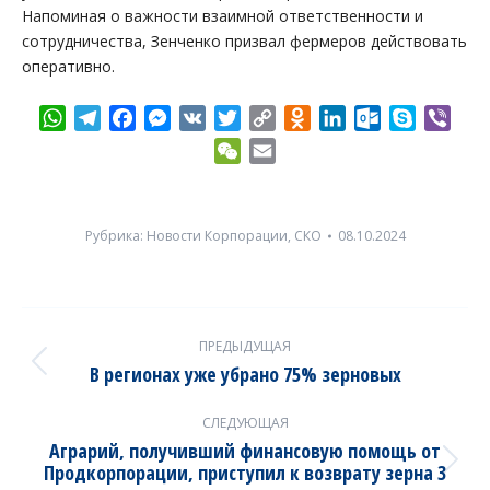
Напоминая о важности взаимной ответственности и
сотрудничества, Зенченко призвал фермеров действовать
оперативно.
WhatsApp
Telegram
Facebook
Messenger
VK
Twitter
Copy
Odnoklassniki
LinkedIn
Outlook.com
Skype
Vibe
Link
WeChat
Email
Рубрика:
Новости Корпорации
,
СКО
08.10.2024
Post
ПРЕДЫДУЩАЯ
navigation
В регионах уже убрано 75% зерновых
Previous
post:
СЛЕДУЮЩАЯ
Аграрий, получивший финансовую помощь от
Продкорпорации, приступил к возврату зерна 3
Next