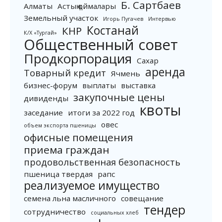
Б. Сартбаев
Алматы
Астық қоймалары
Земельный участок
Игорь Пугачев
Интервью
Костанай
КНР
К/Х «Тургай»
Общественный совет
Продкорпорация
Сахар
аренда
Товарный кредит
Ячмень
бизнес-форум
выплаты
выставка
закупочные цены
дивиденды
квоты
заседание
итоги за 2022 год
овес
объем экспорта пшеницы
офисные помещения
приема граждан
продовольственная безопасность
пшеница твердая
рапс
реализуемое имущество
семена льна масличного
совещание
тендер
сотрудничество
социальных хлеб