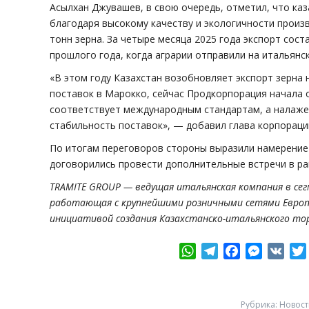
Асылхан Джувашев, в свою очередь, отметил, что ка
благодаря высокому качеству и экологичности произ
тонн зерна. За четыре месяца 2025 года экспорт сост
прошлого года, когда аграрии отправили на итальянск
«В этом году Казахстан возобновляет экспорт зерна 
поставок в Марокко, сейчас Продкорпорация начала о
соответствует международным стандартам, а налаж
стабильность поставок», — добавил глава корпораци
По итогам переговоров стороны выразили намерение 
договорились провести дополнительные встречи в ра
TRAMITE GROUP — ведущая итальянская компания в се
работающая с крупнейшими розничными сетями Европ
инициативой создания Казахстанско-итальянского тор
WhatsApp
Telegram
Facebook
Messeng
VK
Рубрика:
Новост