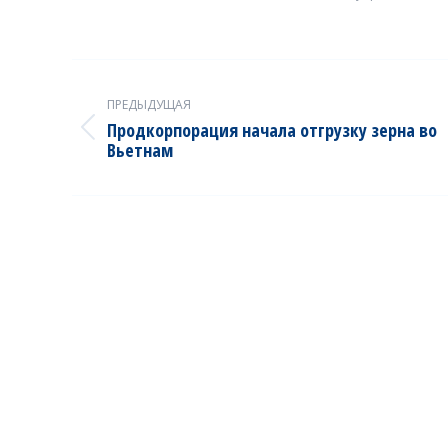
Post
navigation
ПРЕДЫДУЩАЯ
Продкорпорация начала отгрузку зерна во
Previous
Вьетнам
post: