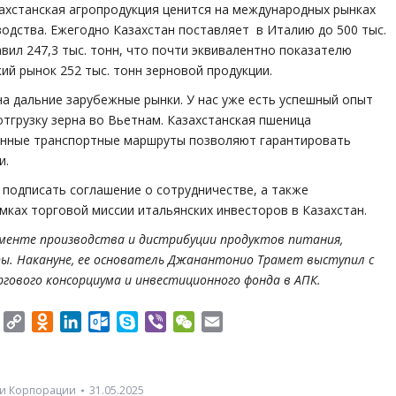
захстанская агропродукция ценится на международных рынках
водства. Ежегодно Казахстан поставляет в Италию до 500 тыс.
авил 247,3 тыс. тонн, что почти эквивалентно показателю
ий рынок 252 тыс. тонн зерновой продукции.
на дальние зарубежные рынки. У нас уже есть успешный опыт
тгрузку зерна во Вьетнам. Казахстанская пшеница
енные транспортные маршруты позволяют гарантировать
и.
подписать соглашение о сотрудничестве, а также
мках торговой миссии итальянских инвесторов в Казахстан.
гменте производства и дистрибуции продуктов питания,
ы. Накануне, ее основатель Джанантонио Трамет выступил с
гового консорциума и инвестиционного фонда в АПК.
er
Twitter
Copy
Odnoklassniki
LinkedIn
Outlook.com
Skype
Viber
WeChat
Email
Link
и Корпорации
31.05.2025