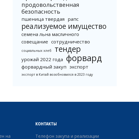
продовольственная
безопасность
пшеница твердая
рапс
реализуемое имущество
семена льна масличного
совещание
сотрудничество
тендер
социальных хлеб
форвард
урожай 2022 года
форвардный закуп
экспорт
экспорт в Китай возобновился в 2023 году
КОНТАКТЫ
ен на
Телефон закупа и реализации