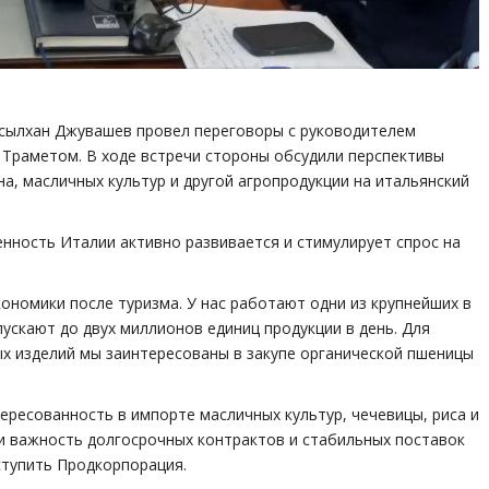
сылхан Джувашев провел переговоры с руководителем
раметом. В ходе встречи стороны обсудили перспективы
на, масличных культур и другой агропродукции на итальянский
ность Италии активно развивается и стимулирует спрос на
ономики после туризма. У нас работают одни из крупнейших в
ускают до двух миллионов единиц продукции в день. Для
ых изделий мы заинтересованы в закупе органической пшеницы
ересованность в импорте масличных культур, чечевицы, риса и
и важность долгосрочных контрактов и стабильных поставок
ступить Продкорпорация.