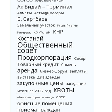
Азербайджан и Иран
Ак Бидай – Терминал
Алматы
Астық қоймалары
Б. Сартбаев
Земельный участок
Игорь Пугачев
КНР
Интервью
К/Х «Тургай»
Костанай
Общественный
совет
Продкорпорация
Сахар
Товарный кредит
Ячмень
аренда
бизнес-форум
выплаты
выставка
дивиденды
закупочные цены
заседание
квоты
итоги за 2022 год
овес
объем экспорта пшеницы
офисные помещения
приема граждан