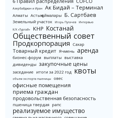
6 Правил распределения
COFCO
Ак Бидай – Терминал
Азербайджан и Иран
Б. Сартбаев
Алматы
Астық қоймалары
Земельный участок
Игорь Пугачев
Интервью
Костанай
КНР
К/Х «Тургай»
Общественный совет
Продкорпорация
Сахар
аренда
Товарный кредит
Ячмень
бизнес-форум
выплаты
выставка
закупочные цены
дивиденды
квоты
заседание
итоги за 2022 год
овес
объем экспорта пшеницы
офисные помещения
приема граждан
продовольственная безопасность
пшеница твердая
рапс
реализуемое имущество
семена льна масличного
совещание