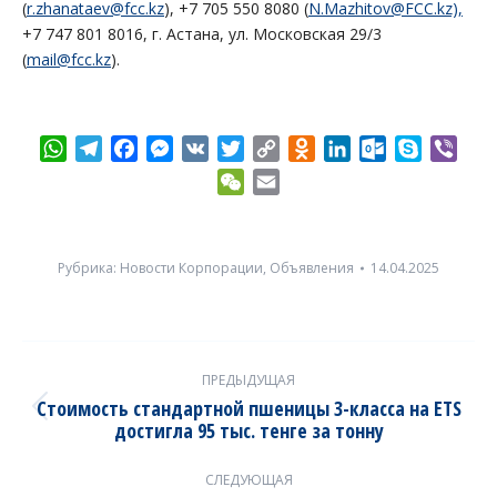
(
r.zhanataev@fcc.kz
), +7 705 550 8080 (
N.Mazhitov@FCC.kz),
+7 747 801 8016, г. Астана, ул. Московская 29/3
(
mail@fcc.kz
).
WhatsApp
Telegram
Facebook
Messenger
VK
Twitter
Copy
Odnoklassniki
LinkedIn
Outlook.com
Skype
Vibe
Link
WeChat
Email
Рубрика:
Новости Корпорации
,
Объявления
14.04.2025
Post
ПРЕДЫДУЩАЯ
navigation
Стоимость стандартной пшеницы 3-класса на ETS
Previous
достигла 95 тыс. тенге за тонну
post:
СЛЕДУЮЩАЯ