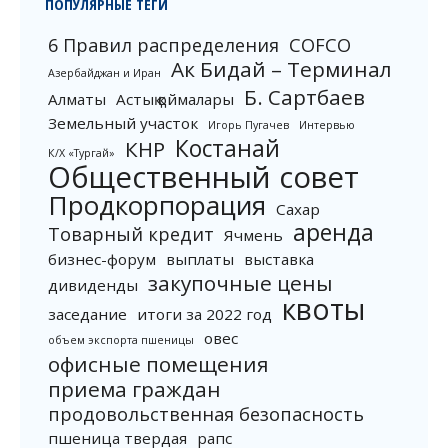
ПОПУЛЯРНЫЕ ТЕГИ
6 Правил распределения
COFCO
Ак Бидай – Терминал
Азербайджан и Иран
Б. Сартбаев
Алматы
Астық қоймалары
Земельный участок
Игорь Пугачев
Интервью
Костанай
КНР
К/Х «Тургай»
Общественный совет
Продкорпорация
Сахар
аренда
Товарный кредит
Ячмень
бизнес-форум
выплаты
выставка
закупочные цены
дивиденды
квоты
заседание
итоги за 2022 год
овес
объем экспорта пшеницы
офисные помещения
приема граждан
продовольственная безопасность
пшеница твердая
рапс