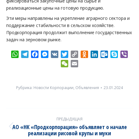
фиксироваться закупочные цены на сырье и
реализационные цены на готовую продукцию.
Эти меры направлены на укрепление аграрного сектора и
поддержание стабильности в сельском хозяйстве.
Продкорпорация продолжит выполнение государственных
задач на зерновом рынке.
WhatsApp
Telegram
Facebook
Messenger
VK
Twitter
Copy
Odnoklassniki
LinkedIn
Outlook.com
Skype
Vibe
Link
WeChat
Email
Рубрика:
Новости Корпорации
,
Объявления
23.01.2024
Post
ПРЕДЫДУЩАЯ
navigation
АО «НК «Продкорпорация» объявляет о начале
Previous
реализации рисовой крупы и муки
post: