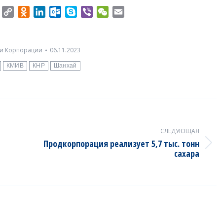
er
Twitter
Copy
Odnoklassniki
LinkedIn
Outlook.com
Skype
Viber
WeChat
Email
Link
и Корпорации
06.11.2023
КМИВ
КНР
Шанхай
СЛЕДУЮЩАЯ
Продкорпорация реализует 5,7 тыс. тонн
Next
сахара
post: