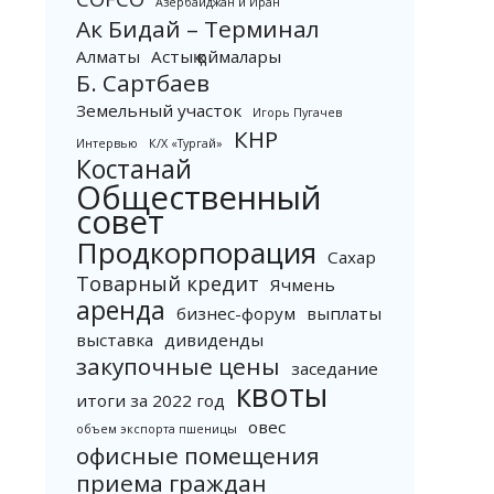
Азербайджан и Иран
Ак Бидай – Терминал
Алматы
Астық қоймалары
Б. Сартбаев
Земельный участок
Игорь Пугачев
КНР
Интервью
К/Х «Тургай»
Костанай
Общественный
совет
Продкорпорация
Сахар
Товарный кредит
Ячмень
аренда
бизнес-форум
выплаты
выставка
дивиденды
закупочные цены
заседание
квоты
итоги за 2022 год
овес
объем экспорта пшеницы
офисные помещения
приема граждан