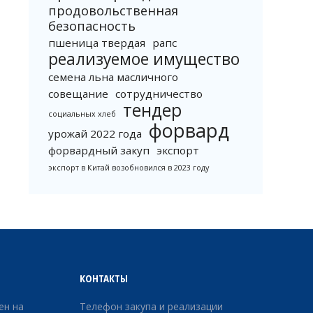
продовольственная
безопасность
пшеница твердая
рапс
реализуемое имущество
семена льна масличного
совещание
сотрудничество
тендер
социальных хлеб
форвард
урожай 2022 года
форвардный закуп
экспорт
экспорт в Китай возобновился в 2023 году
КОНТАКТЫ
ен на
Телефон закупа и реализации