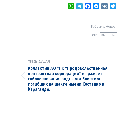
WhatsApp
Telegram
Facebook
Messeng
VK
Рубрика:
Новост
Теги:
выставка
Post
ПРЕДЫДУЩАЯ
navigation
Коллектив АО “НК “Продовольственная
контрактная корпорация” выражает
Previous
соболезнования родным и близким
погибших на шахте имени Костенко в
post:
Караганде.