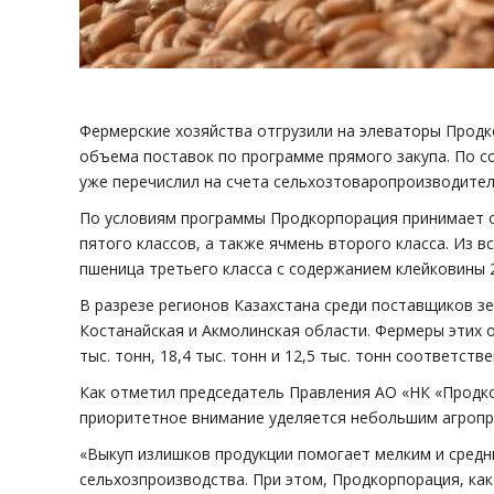
Фермерские хозяйства отгрузили на элеваторы Продк
объема поставок по программе прямого закупа. По с
уже перечислил на счета сельхозтоваропроизводителе
По условиям программы Продкорпорация принимает о
пятого классов, а также ячмень второго класса. Из
пшеница третьего класса с содержанием клейковины 
В разрезе регионов Казахстана среди поставщиков з
Костанайская и Акмолинская области. Фермеры этих 
тыс. тонн, 18,4 тыс. тонн и 12,5 тыс. тонн соответстве
Как отметил председатель Правления АО «НК «Продк
приоритетное внимание уделяется небольшим агропр
«Выкуп излишков продукции помогает мелким и сред
сельхозпроизводства. При этом, Продкорпорация, ка