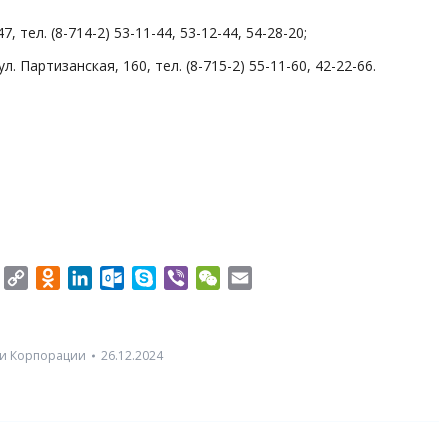
47, тел. (8-714-2) 53-11-44, 53-12-44, 54-28-20;
л. Партизанская, 160, тел. (8-715-2) 55-11-60, 42-22-66.
er
Twitter
Copy
Odnoklassniki
LinkedIn
Outlook.com
Skype
Viber
WeChat
Email
Link
и Корпорации
26.12.2024