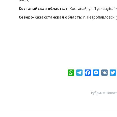
Костанайская область:
г. Костанай, ул. Тәуелсіздік, 1
Северо-Казахстанская область:
г. Петропавловск, у
WhatsApp
Telegram
Facebook
Messeng
VK
Рубрика:
Новост
Post