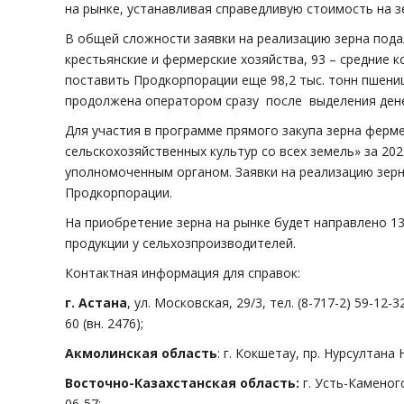
на рынке, устанавливая справедливую стоимость на 
В общей сложности заявки на реализацию зерна подал
крестьянские и фермерские хозяйства, 93 – средние 
поставить Продкорпорации еще 98,2 тыс. тонн пшениц
продолжена оператором сразу после выделения ден
Для участия в программе прямого закупа зерна ферм
сельскохозяйственных культур со всех земель» за 2
уполномоченным органом. Заявки на реализацию зер
Продкорпорации.
На приобретение зерна на рынке будет направлено 13 
продукции у сельхозпроизводителей.
Контактная информация для справок:
г. Астана
, ул. Московская, 29/3, тел. (8-717-2) 59-12-32
60 (вн. 2476);
Акмолинская область
: г. Кокшетау, пр. Нурсултана 
Восточно-Казахстанская область:
г. Усть-Каменого
06-57;