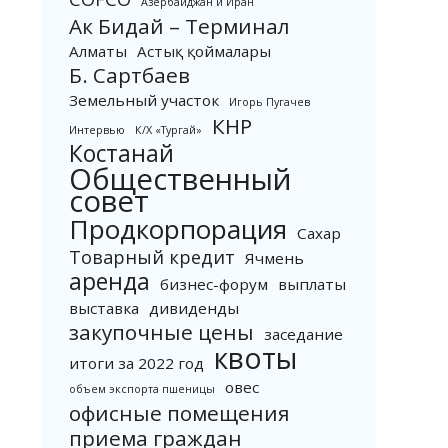
Азербайджан и Иран
Ак Бидай – Терминал
Алматы
Астық қоймалары
Б. Сартбаев
Земельный участок
Игорь Пугачев
КНР
Интервью
К/Х «Тургай»
Костанай
Общественный
совет
Продкорпорация
Сахар
Товарный кредит
Ячмень
аренда
бизнес-форум
выплаты
выставка
дивиденды
закупочные цены
заседание
квоты
итоги за 2022 год
овес
объем экспорта пшеницы
офисные помещения
приема граждан