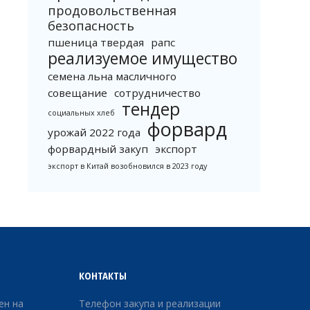
продовольственная
безопасность
пшеница твердая
рапс
реализуемое имущество
семена льна масличного
совещание
сотрудничество
тендер
социальных хлеб
форвард
урожай 2022 года
форвардный закуп
экспорт
экспорт в Китай возобновился в 2023 году
КОНТАКТЫ
ен на
Телефон закупа и реализации