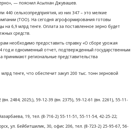
зерно», — пояснил Асылхан Джувашев.
и 440 сельхозпредприятия, из них 347 – это мелкие
компании (ТОО). На сегодня агроформирования готовы
ы на 6,9 млрд тенге. Оплата за поставленное зерно будет
ежных средств.
ерам необходимо предоставить справку «О сборе урожая
024 год и одноименный отчет, подтвержденный государственным
на принимают региональные представительства
млрд тенге, что обеспечит закуп 200 тыс. тонн зерновой
 (вн. 2484; 2025;), 59-12-39 (вн. 2375), 59-12-61 (вн. 2261), 55-11-
Назарбаева, 19, тел. (8-716-2) 55-11-51, 55-11-54, 42-25-22;
рск, ул. Бейбитшилик, 30, офис 206, тел. (8-723-2) 25-95-67, 56-