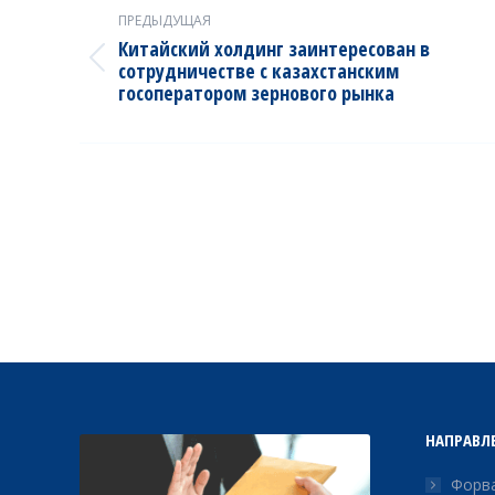
navigation
ПРЕДЫДУЩАЯ
Китайский холдинг заинтересован в
Previous
сотрудничестве с казахстанским
госоператором зернового рынка
post:
НАПРАВЛ
Форва