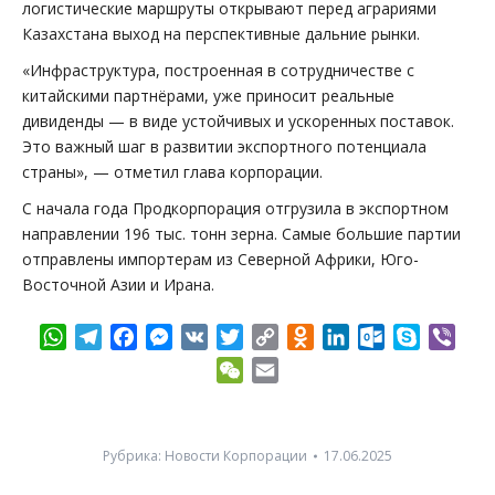
логистические маршруты открывают перед аграриями
Казахстана выход на перспективные дальние рынки.
«Инфраструктура, построенная в сотрудничестве с
китайскими партнёрами, уже приносит реальные
дивиденды — в виде устойчивых и ускоренных поставок.
Это важный шаг в развитии экспортного потенциала
страны», — отметил глава корпорации.
С начала года Продкорпорация отгрузила в экспортном
направлении 196 тыс. тонн зерна. Самые большие партии
отправлены импортерам из Северной Африки, Юго-
Восточной Азии и Ирана.
WhatsApp
Telegram
Facebook
Messenger
VK
Twitter
Copy
Odnoklassniki
LinkedIn
Outlook.com
Skype
Vibe
Link
WeChat
Email
Рубрика:
Новости Корпорации
17.06.2025