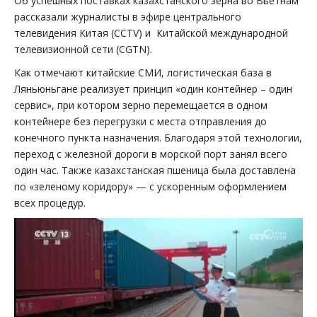
Об успешных поставках казахстанского зерна во Вьетнам
рассказали журналисты в эфире центрального
телевидения Китая (CCTV) и Китайской международной
телевизионной сети (CGTN).
Как отмечают китайские СМИ, логистическая база в
Ляньюньгане реализует принцип «один контейнер – один
сервис», при котором зерно перемещается в одном
контейнере без перегрузки с места отправления до
конечного пункта назначения. Благодаря этой технологии,
переход с железной дороги в морской порт занял всего
один час. Также казахстанская пшеница была доставлена
по «зеленому коридору» — с ускоренным оформлением
всех процедур.