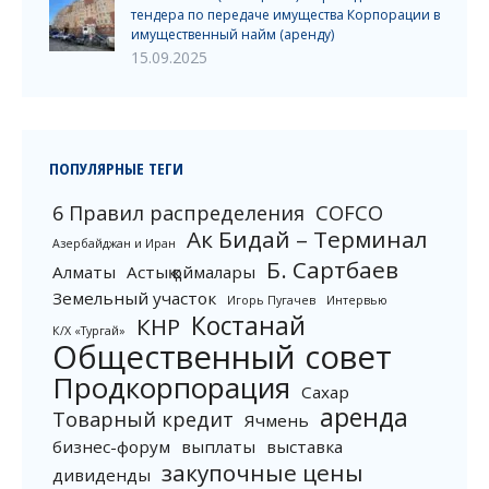
тендера по передаче имущества Корпорации в
имущественный найм (аренду)
15.09.2025
ПОПУЛЯРНЫЕ ТЕГИ
6 Правил распределения
COFCO
Ак Бидай – Терминал
Азербайджан и Иран
Б. Сартбаев
Алматы
Астық қоймалары
Земельный участок
Игорь Пугачев
Интервью
Костанай
КНР
К/Х «Тургай»
Общественный совет
Продкорпорация
Сахар
аренда
Товарный кредит
Ячмень
бизнес-форум
выплаты
выставка
закупочные цены
дивиденды