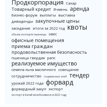
Продкорпорация
Сахар
аренда
Товарный кредит
Ячмень
бизнес-форум
выплаты
выставка
закупочные цены
дивиденды
квоты
заседание
итоги за 2022 год
овес
объем экспорта пшеницы
офисные помещения
приема граждан
продовольственная безопасность
пшеница твердая
рапс
реализуемое имущество
семена льна масличного
совещание
тендер
сотрудничество
социальных хлеб
форвард
урожай 2022 года
форвардный закуп
экспорт
экспорт в Китай возобновился в 2023 году