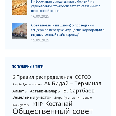
Информация о ходе выплат субсидий на
удешевление стоимости затрат, связанных с
перевозкой зерна
16.09.2025
Объявление (извещение) о проведении
тендера по передаче имущества Корпорации в
имущественный найм (аренду)
15.09.2025
ПОПУЛЯРНЫЕ ТЕГИ
6 Правил распределения
COFCO
Ак Бидай – Терминал
Азербайджан и Иран
Б. Сартбаев
Алматы
Астық қоймалары
Земельный участок
Игорь Пугачев
Интервью
Костанай
КНР
К/Х «Тургай»
Общественный совет