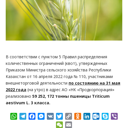
В соответствии с пунктом 5 Правил распределения
количественных ограничений (квот), утвержденных
Приказом Министра сельского хозяйства Республики
Казахстан от 16 апреля 2022 года № 110, участниками
внешнеторговой деятельности
по состоянию на 31 мая
2022 года
(на утро) в адрес АО «НК «Продкорпорация»
реализовано
59 252, 172 тонны пшеницы Triticum
aestivum L. 3 класса.
WhatsApp
Telegram
Facebook
Messenger
VK
Twitter
Copy
Odnoklassniki
LinkedIn
Outlook.com
Skype
Vibe
Link
WeChat
Email