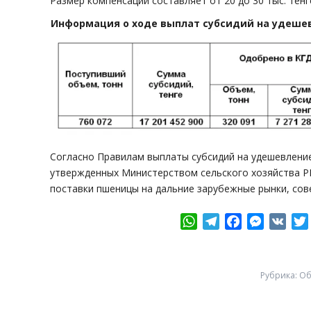
Размер компенсации составляет от 20 до 30 тыс. тенг
Информация о ходе выплат субсидий на удешев
Согласно Правилам выплаты субсидий на удешевление
утвержденных Министерством сельского хозяйства Р
поставки пшеницы на дальние зарубежные рынки, сове
WhatsApp
Telegram
Facebook
Messeng
VK
Рубрика:
Об