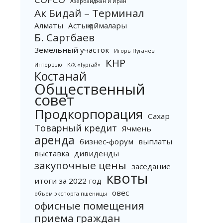
Азербайджан и Иран
Ак Бидай – Терминал
Алматы
Астық қоймалары
Б. Сартбаев
Земельный участок
Игорь Пугачев
КНР
Интервью
К/Х «Тургай»
Костанай
Общественный
совет
Продкорпорация
Сахар
Товарный кредит
Ячмень
аренда
бизнес-форум
выплаты
выставка
дивиденды
закупочные цены
заседание
квоты
итоги за 2022 год
овес
объем экспорта пшеницы
офисные помещения
приема граждан