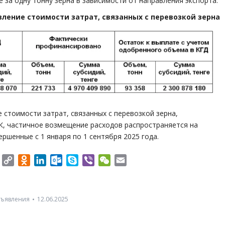
е за одну тонну зерна в зависимости от направления экспорта.
ление стоимости затрат, связанных с перевозкой зерна
 стоимости затрат, связанных с перевозкой зерна,
К, частичное возмещение расходов распространяется на
ршенные с 1 января по 1 сентября 2025 года.
er
Twitter
Copy
Odnoklassniki
LinkedIn
Outlook.com
Skype
Viber
WeChat
Email
Link
ъявления
12.06.2025