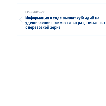
Post
ПРЕДЫДУЩАЯ
navigation
Информация о ходе выплат субсидий на
Previous
удешевление стоимости затрат, связанных
с перевозкой зерна
post: