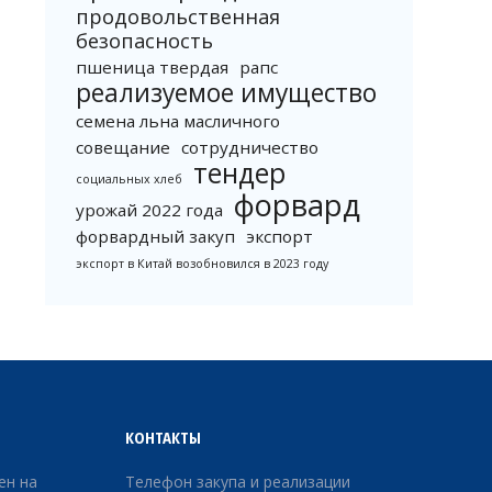
продовольственная
безопасность
пшеница твердая
рапс
реализуемое имущество
семена льна масличного
совещание
сотрудничество
тендер
социальных хлеб
форвард
урожай 2022 года
форвардный закуп
экспорт
экспорт в Китай возобновился в 2023 году
КОНТАКТЫ
ен на
Телефон закупа и реализации