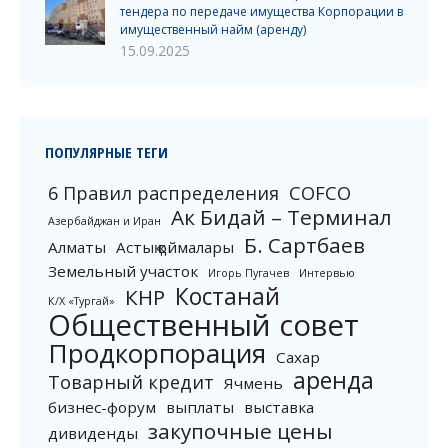
тендера по передаче имущества Корпорации в
имущественный найм (аренду)
15.09.2025
ПОПУЛЯРНЫЕ ТЕГИ
6 Правил распределения
COFCO
Ак Бидай – Терминал
Азербайджан и Иран
Б. Сартбаев
Алматы
Астық қоймалары
Земельный участок
Игорь Пугачев
Интервью
Костанай
КНР
К/Х «Тургай»
Общественный совет
Продкорпорация
Сахар
аренда
Товарный кредит
Ячмень
бизнес-форум
выплаты
выставка
закупочные цены
дивиденды