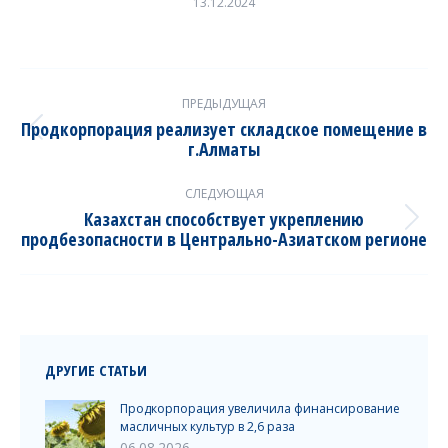
13.12.2024
Post
ПРЕДЫДУЩАЯ
navigation
Продкорпорация реализует складское помещение в
Previous
г.Алматы
post:
СЛЕДУЮЩАЯ
Казахстан способствует укреплению
Next
продбезопасности в Центрально-Азиатском регионе
post:
ДРУГИЕ СТАТЬИ
Продкорпорация увеличила финансирование
масличных культур в 2,6 раза
06.08.2026