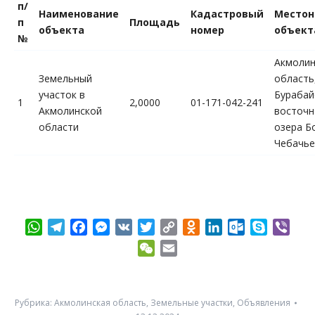
п/
Наименование
Кадастровый
Местон
п
Площадь
объекта
номер
объект
№
Акмолин
Земельный
область
участок в
Бурабайс
1
2,0000
01-171-042-241
Акмолинской
восточн
области
озера Б
Чебачье
WhatsApp
Telegram
Facebook
Messenger
VK
Twitter
Copy
Odnoklassniki
LinkedIn
Outlook.com
Skype
Vibe
Link
WeChat
Email
Рубрика:
Акмолинская область
,
Земельные участки
,
Объявления