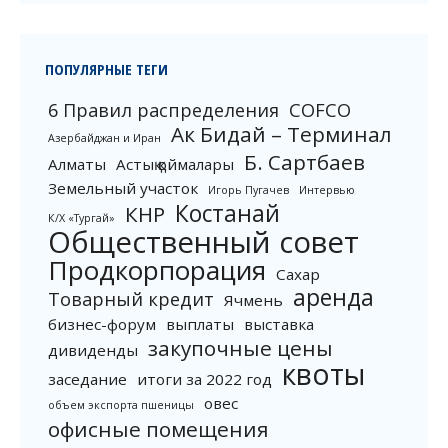
ПОПУЛЯРНЫЕ ТЕГИ
6 Правил распределения
COFCO
Ак Бидай – Терминал
Азербайджан и Иран
Б. Сартбаев
Алматы
Астық қоймалары
Земельный участок
Игорь Пугачев
Интервью
Костанай
КНР
К/Х «Тургай»
Общественный совет
Продкорпорация
Сахар
аренда
Товарный кредит
Ячмень
бизнес-форум
выплаты
выставка
закупочные цены
дивиденды
квоты
заседание
итоги за 2022 год
овес
объем экспорта пшеницы
офисные помещения