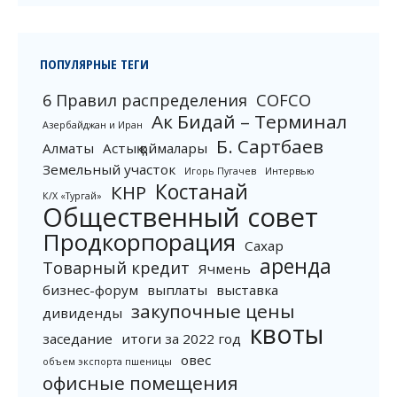
ПОПУЛЯРНЫЕ ТЕГИ
6 Правил распределения
COFCO
Ак Бидай – Терминал
Азербайджан и Иран
Б. Сартбаев
Алматы
Астық қоймалары
Земельный участок
Игорь Пугачев
Интервью
Костанай
КНР
К/Х «Тургай»
Общественный совет
Продкорпорация
Сахар
аренда
Товарный кредит
Ячмень
бизнес-форум
выплаты
выставка
закупочные цены
дивиденды
квоты
заседание
итоги за 2022 год
овес
объем экспорта пшеницы
офисные помещения