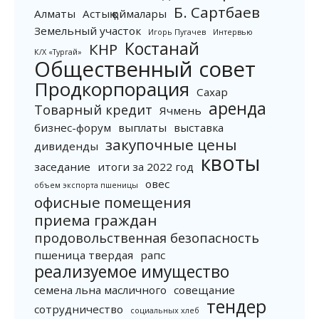
Б. Сартбаев
Алматы
Астық қоймалары
Земельный участок
Игорь Пугачев
Интервью
Костанай
КНР
К/Х «Тургай»
Общественный совет
Продкорпорация
Сахар
аренда
Товарный кредит
Ячмень
бизнес-форум
выплаты
выставка
закупочные цены
дивиденды
квоты
заседание
итоги за 2022 год
овес
объем экспорта пшеницы
офисные помещения
приема граждан
продовольственная безопасность
пшеница твердая
рапс
реализуемое имущество
семена льна масличного
совещание
тендер
сотрудничество
социальных хлеб