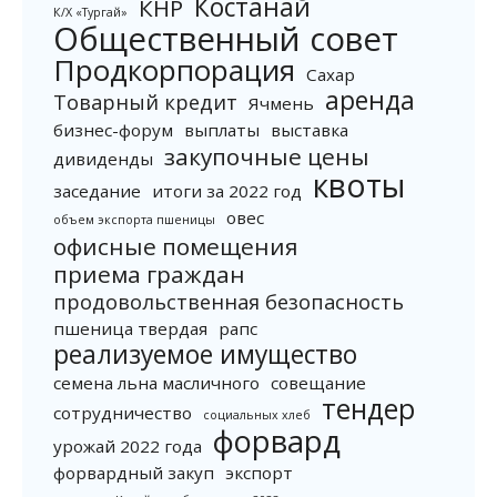
Костанай
КНР
К/Х «Тургай»
Общественный совет
Продкорпорация
Сахар
аренда
Товарный кредит
Ячмень
бизнес-форум
выплаты
выставка
закупочные цены
дивиденды
квоты
заседание
итоги за 2022 год
овес
объем экспорта пшеницы
офисные помещения
приема граждан
продовольственная безопасность
пшеница твердая
рапс
реализуемое имущество
семена льна масличного
совещание
тендер
сотрудничество
социальных хлеб
форвард
урожай 2022 года
форвардный закуп
экспорт