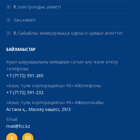
ҚР электрондық үкіметі
Заң көмегі
ҚР Сыбайлас жемқорлыққа қарсы іс-қимыл агенттігі
БАЙЛАНЫСТАР
Ауыл шаруашылығы өнімдерін сатып алу және өткізу
телефоны:
+7 (7172) 591-265
«Азық-түлік корпорациясы» ҰК» АҚ телефоны:
+7 (7172) 591-232
«Азық-түлік корпорациясы» ҰК» АҚ мекенжайы:
Астана қ., Мәскеу көшесі, 29/3
Email:
mail@fcc.kz