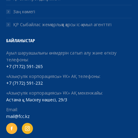
Заң көмегі
ҚР Сыбайлас жемқорлыққа қарсы іс-қимыл агенттігі
БАЙЛАНЫСТАР
Ауыл шаруашылығы өнімдерін сатып алу және өткізу
телефоны:
+7 (7172) 591-265
«Азық-түлік корпорациясы» ҰК» АҚ телефоны:
+7 (7172) 591-232
«Азық-түлік корпорациясы» ҰК» АҚ мекенжайы:
Астана қ., Мәскеу көшесі, 29/3
Email:
mail@fcc.kz
Facebook