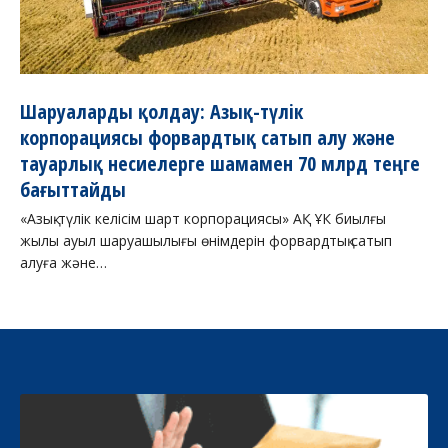
Шаруаларды қолдау: Азық-түлік
корпорациясы форвардтық сатып алу және
тауарлық несиелерге шамамен 70 млрд теңге
бағыттайды
«Азық-түлік келісім шарт корпорациясы» АҚ ҰК биылғы
жылы ауыл шаруашылығы өнімдерін форвардтық сатып
алуға және…