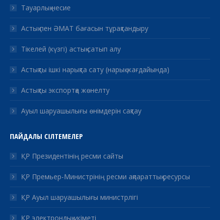
Тауарлық несие
Астық пен ӘМАТ бағасын тұрақтандыру
Тікелей (күзгі) астық сатып алу
Астықты ішкі нарықта сату (нарық жағдайында)
Астықты экспортқа жөнелту
Ауыл шаруашылығы өнімдерін сақтау
ПАЙДАЛЫ СІЛТЕМЕЛЕР
ҚР Президентінің ресми сайты
ҚР Премьер-Министрінің ресми ақпараттық ресурсы
ҚР Ауыл шаруашылығы министрлігі
ҚР электрондық үкіметі