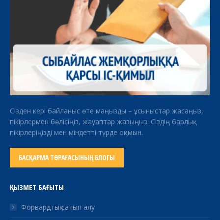
Сізден кері байланыс өте маңызды – ұсыныстар жасаңыз,
пікірлермен бөлісіңіз, жауаптар жазыңыз. Сіздің барлық
пікірлеріңізді мен міндетті түрде оқимын.
БАСҚАРМА ТӨРАҒАСЫНЫҢ БЛОГЫ
ҚЫЗМЕТ БАҒЫТЫ
Форвардтық сатып алу