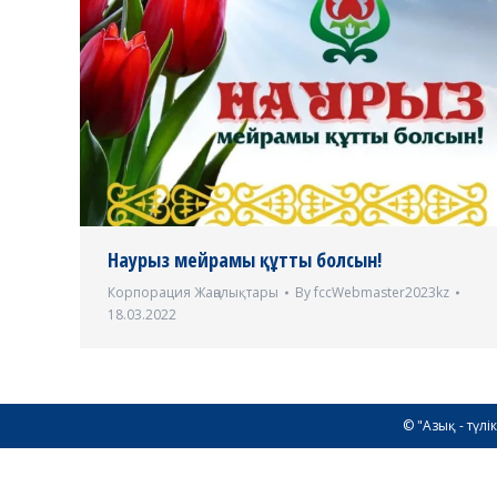
Наурыз мейрамы құтты болсын!
Корпорация Жаңалықтары
By
fccWebmaster2023kz
18.03.2022
© "Азық - түл