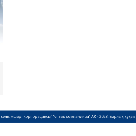
ік келісімшарт корпорациясы" Ұлттық компаниясы" АҚ - 2023. Барлық құқық