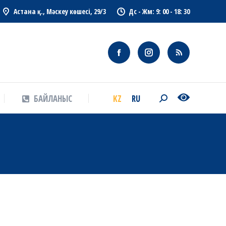
Астана қ., Мәскеу көшесі, 29/3
Дс - Жм: 9: 00 - 18: 30
KZ
RU
БАЙЛАНЫС
Search:
KZ
RU
БАЙЛАНЫС
Search: