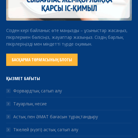
Сізден кері байланыс өте маңызды – ұсыныстар жасаңыз,
пікірлермен бөлісіңіз, жауаптар жазыңыз. Сіздің барлық
пікірлеріңізді мен міндетті түрде оқимын.
БАСҚАРМА ТӨРАҒАСЫНЫҢ БЛОГЫ
ҚЫЗМЕТ БАҒЫТЫ
Форвардтық сатып алу
Тауарлық несие
Астық пен ӘМАТ бағасын тұрақтандыру
Тікелей (күзгі) астық сатып алу