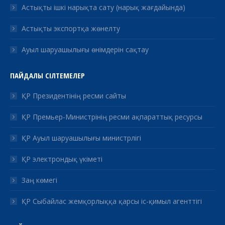
Астықты ішкі нарықта сату (нарық жағдайында)
Астықты экспортқа жөнелту
Ауыл шаруашылығы өнімдерін сақтау
ПАЙДАЛЫ СІЛТЕМЕЛЕР
ҚР Президентінің ресми сайты
ҚР Премьер-Министрінің ресми ақпараттық ресурсы
ҚР Ауыл шаруашылығы министрлігі
ҚР электрондық үкіметі
Заң көмегі
ҚР Сыбайлас жемқорлыққа қарсы іс-қимыл агенттігі