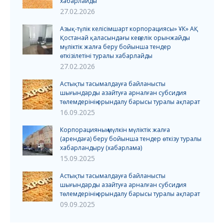
хабарлайды
27.02.2026
Азық-түлік келісімшарт корпорациясы» ҰК» АҚ
Қостанай қаласындағы кеңселік орынжайды
мүліктік жалға беру бойынша тендер
өткізілетіні туралы хабарлайды
27.02.2026
Астықты тасымалдауға байланысты
шығындарды азайтуға арналған субсидия
төлемдерінің орындалу барысы туралы ақпарат
16.09.2025
Корпорацияның мүлкін мүліктік жалға
(арендаға) беру бойынша тендер өткізу туралы
хабарландыру (хабарлама)
15.09.2025
Астықты тасымалдауға байланысты
шығындарды азайтуға арналған субсидия
төлемдерінің орындалу барысы туралы ақпарат
09.09.2025