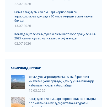
22.07.2026
Биыл Азық-түлік келісімшарт корпорациясы
аграршыларды қолдауға 60 млрд теңгеден астам қаржы
бөледі
13.07.2026
Қоғамдық кеңес Азық-түлік келісімшарт корпорациясының
2025 жылғы жұмыс нәтижелерін оң бағалады
02.07.2026
ХАБАРЛАНДЫРУЛАР
«NurAgro» агрофирмасы» ЖШС бірлескен
қызметке (консорциум) қатысу үшін өтінімдер
қабылдау туралы хабарлайды
16.03.2026
Азық-түлік келісімшарт корпорациясы астықтың
бос қалдығын өткізудің басталғаны туралы