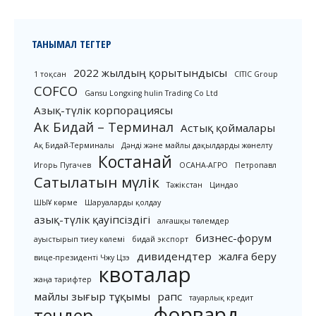
ТАНЫМАЛ ТЕГТЕР
2022 жылдың қорытындысы
1 тоқсан
CITIC Group
COFCO
Gansu Longxing hulin Trading Co Ltd
Азық-түлік корпорациясы
Ак Бидай – Терминал
Астық қоймалары
Ақ Бидай-Терминалы
Дәнді және майлы дақылдарды жөнелту
Костанай
Игорь Пугачев
ОСАНА-АГРО
Петропавл
Сатылатын мүлік
Тәжікстан
Циндао
ШЫҰ көрме
Шаруаларды қолдау
азық-түлік қауіпсіздігі
алғашқы төлемдер
бизнес-форум
ауыстырып тиеу көлемі
бидай экспорт
дивидендтер
жалға беру
вице-президенті Чжу Цзэ
квоталар
жаңа тарифтер
майлы зығыр тұқымы
рапс
тауарлық кредит
форвард
тендер