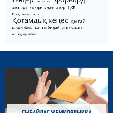
фермерлер
экспорт
ҚХР
экспорттық мүмкіндіктері
Қазақстандық фермер
Қоғамдық кеңес
Қытай
қатты бидай
Қытайға бидай
ұн тартушылар
өтінімді орындады