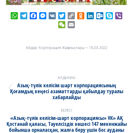
WhatsApp
Telegram
Facebook
Messenger
VK
Twitter
Copy
Odnoklassniki
LinkedIn
Outlook.com
Skype
Vibe
Link
WeChat
Email
Айдар:
Корпорация Жаңалықтары
18.03.2022
Post
АЛДЫҢҒЫ
navigation
Азық-түлік келісім шарт корпорациясының
Қоғамдық кеңесі азаматтарды қабылдау туралы
Previous
хабарлайды
post:
КЕЛЕСІ
«Азық-түлік келісім-шарт корпорациясы» ҰК» АҚ
Қостанай қаласы, Тәуелсіздік көшесі 147 мекенжайы
бойынша орналасқан, жалға беру үшін бос ауданы