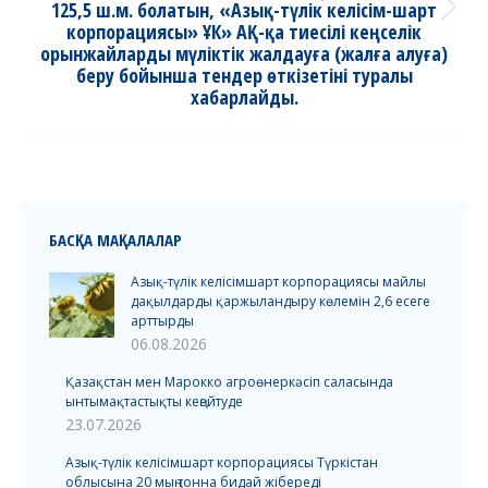
125,5 ш.м. болатын, «Азық-түлік келісім-шарт
Next
корпорациясы» ҰК» АҚ-қа тиесілі кеңселік
post:
орынжайларды мүліктік жалдауға (жалға алуға)
беру бойынша тендер өткізетіні туралы
хабарлайды.
БАСҚА МАҚАЛАЛАР
Азық-түлік келісімшарт корпорациясы майлы
дақылдарды қаржыландыру көлемін 2,6 есеге
арттырды
06.08.2026
Қазақстан мен Марокко агроөнеркәсіп саласында
ынтымақтастықты кеңейтуде
23.07.2026
Азық-түлік келісімшарт корпорациясы Түркістан
облысына 20 мың тонна бидай жібереді