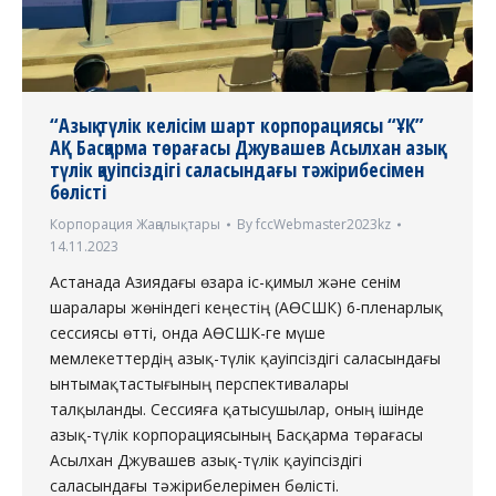
“Азық-түлік келісім шарт корпорациясы “ҰК”
АҚ Басқарма төрағасы Джувашев Асылхан азық-
түлік қауіпсіздігі саласындағы тәжірибесімен
бөлісті
Корпорация Жаңалықтары
By
fccWebmaster2023kz
14.11.2023
Астанада Азиядағы өзара іс-қимыл және сенім
шаралары жөніндегі кеңестің (АӨСШК) 6-пленарлық
сессиясы өтті, онда АӨСШК-ге мүше
мемлекеттердің азық-түлік қауіпсіздігі саласындағы
ынтымақтастығының перспективалары
талқыланды. Сессияға қатысушылар, оның ішінде
азық-түлік корпорациясының Басқарма төрағасы
Асылхан Джувашев азық-түлік қауіпсіздігі
саласындағы тәжірибелерімен бөлісті.