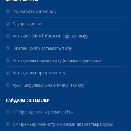
Форвардтық сатып алу
Тауарлық несие
Астық пен ӘМАТ бағасын тұрақтандыру
Тікелей (күзгі) астық сатып алу
Астықты ішкі нарықта сату (нарық жағдайында)
Астықты экспортқа жөнелту
Ауыл шаруашылығы өнімдерін сақтау
ПАЙДАЛЫ СІЛТЕМЕЛЕР
ҚР Президентінің ресми сайты
ҚР Премьер-Министрінің ресми ақпараттық ресурсы