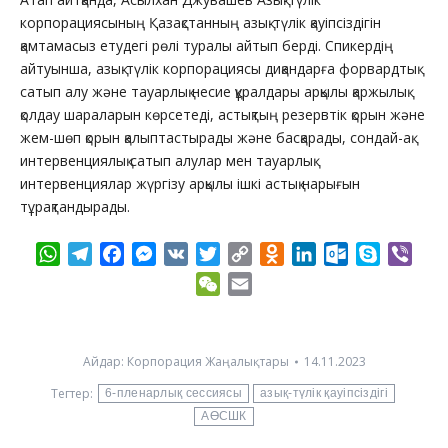
корпорациясының Қазақстанның азық-түлік қауіпсіздігін
қамтамасыз етудегі рөлі туралы айтып берді. Спикердің
айтуынша, азық-түлік корпорациясы диқандарға форвардтық
сатып алу және тауарлық несие құралдары арқылы қаржылық
қолдау шараларын көрсетеді, астықтың резервтік қорын және
жем-шөп қорын қалыптастырады және басқарады, сондай-ақ
интервенциялық сатып алулар мен тауарлық
интервенциялар жүргізу арқылы ішкі астық нарығын
тұрақтандырады.
WhatsApp
Telegram
Facebook
Messenger
VK
Twitter
Copy
Odnoklassniki
LinkedIn
Outlook.com
Skype
Vibe
Link
WeChat
Email
Айдар:
Корпорация Жаңалықтары
14.11.2023
Тегтер:
6-пленарлық сессиясы
азық-түлік қауіпсіздігі
АӨСШК