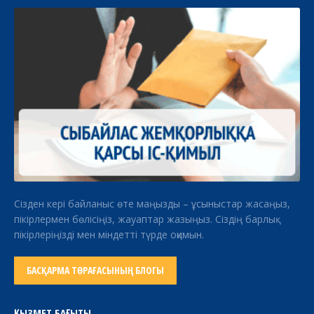
Сізден кері байланыс өте маңызды – ұсыныстар жасаңыз,
пікірлермен бөлісіңіз, жауаптар жазыңыз. Сіздің барлық
пікірлеріңізді мен міндетті түрде оқимын.
БАСҚАРМА ТӨРАҒАСЫНЫҢ БЛОГЫ
ҚЫЗМЕТ БАҒЫТЫ