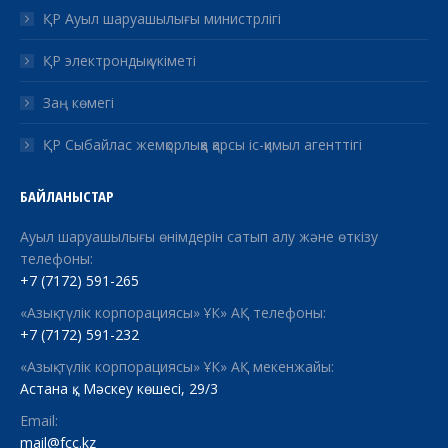
ҚР Ауыл шаруашылығы министрлігі
ҚР электрондық үкіметі
Заң көмегі
ҚР Сыбайлас жемқорлыққа қарсы іс-қимыл агенттігі
БАЙЛАНЫСТАР
Ауыл шаруашылығы өнімдерін сатып алу және өткізу
телефоны:
+7 (7172) 591-265
«Азық-түлік корпорациясы» ҰК» АҚ телефоны:
+7 (7172) 591-232
«Азық-түлік корпорациясы» ҰК» АҚ мекенжайы:
Астана қ., Мәскеу көшесі, 29/3
Email:
mail@fcc.kz