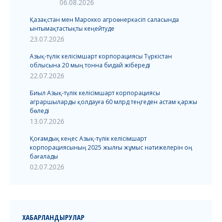
06.08.2026
Қазақстан мен Марокко агроөнеркәсіп саласында
ынтымақтастықты кеңейтуде
23.07.2026
Азық-түлік келісімшарт корпорациясы Түркістан
облысына 20 мың тонна бидай жібереді
22.07.2026
Биыл Азық-түлік келісімшарт корпорациясы
аграршыларды қолдауға 60 млрд теңгеден астам қаржы
бөледі
13.07.2026
Қоғамдық кеңес Азық-түлік келісімшарт
корпорациясының 2025 жылғы жұмыс нәтижелерін оң
бағалады
02.07.2026
ХАБАРЛАНДЫРУЛАР