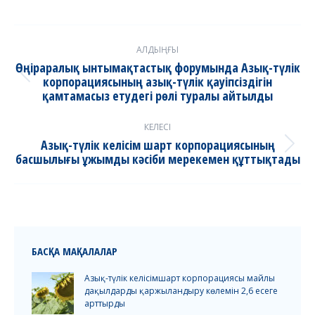
Post
АЛДЫҢҒЫ
navigation
Өңіраралық ынтымақтастық форумында Азық-түлік
корпорациясының азық-түлік қауіпсіздігін
Previous
қамтамасыз етудегі рөлі туралы айтылды
post:
КЕЛЕСІ
Азық-түлік келісім шарт корпорациясының
Next
басшылығы ұжымды кәсіби мерекемен құттықтады
post:
БАСҚА МАҚАЛАЛАР
Азық-түлік келісімшарт корпорациясы майлы
дақылдарды қаржыландыру көлемін 2,6 есеге
арттырды