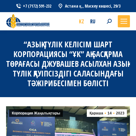
+7 (7172) 591-232
Астана қ., Мәскеу көшесі, 29/3
KZ
RU
Search:
“АЗЫҚ-ТҮЛІК КЕЛІСІМ ШАРТ
КОРПОРАЦИЯСЫ “ҰК” АҚ БАСҚАРМА
ТӨРАҒАСЫ ДЖУВАШЕВ АСЫЛХАН АЗЫҚ-
ТҮЛІК ҚАУІПСІЗДІГІ САЛАСЫНДАҒЫ
ТӘЖІРИБЕСІМЕН БӨЛІСТІ
Корпорация Жаңалықтары
Қараша
14
2023