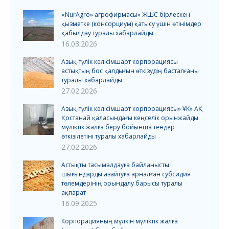
«NurAgro» агрофирмасы» ЖШС бірлескен
қызметке (консорциум) қатысу үшін өтінімдер
қабылдау туралы хабарлайды
16.03.2026
Азық-түлік келісімшарт корпорациясы
астықтың бос қалдығын өткізудің басталғаны
туралы хабарлайды
27.02.2026
Азық-түлік келісімшарт корпорациясы» ҰК» АҚ
Қостанай қаласындағы кеңселік орынжайды
мүліктік жалға беру бойынша тендер
өткізілетіні туралы хабарлайды
27.02.2026
Астықты тасымалдауға байланысты
шығындарды азайтуға арналған субсидия
төлемдерінің орындалу барысы туралы
ақпарат
16.09.2025
Корпорацияның мүлкін мүліктік жалға