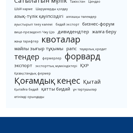
Сатылатын мүлік
Тәжікстан
Циндао
ШЫҰ көрме
Шаруаларды қолдау
азық-түлік қауіпсіздігі
алғашқы төлемдер
бизнес-форум
ауыстырып тиеу көлемі
бидай экспорт
дивидендтер
жалға беру
вице-президенті Чжу Цзэ
квоталар
жаңа тарифтер
майлы зығыр тұқымы
рапс
тауарлық кредит
форвард
тендер
фермерлер
экспорт
ҚХР
экспорттық мүмкіндіктері
Қазақстандық фермер
Қоғамдық кеңес
Қытай
қатты бидай
Қытайға бидай
ұн тартушылар
өтінімді орындады