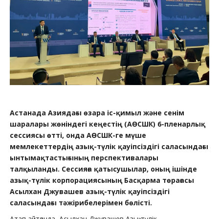
Астанада Азиядағы өзара іс-қимыл және сенім
шаралары жөніндегі кеңестің (АӨСШК) 6-пленарлық
сессиясы өтті, онда АӨСШК-ге мүше
мемлекеттердің азық-түлік қауіпсіздігі саласындағы
ынтымақтастығының перспективалары
талқыланды. Сессияға қатысушылар, оның ішінде
азық-түлік корпорациясының Басқарма төрағасы
Асылхан Джувашев азық-түлік қауіпсіздігі
саласындағы тәжірибелерімен бөлісті.
Атап айтқанда, Асылхан Джувашев Азық-түлік