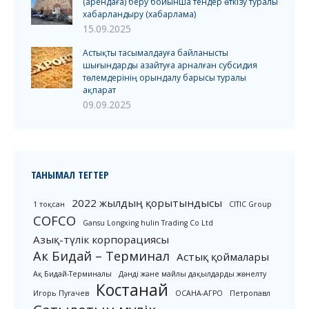
(арендаға) беру бойынша тендер өткізу туралы
хабарландыру (хабарлама)
15.09.2025
Астықты тасымалдауға байланысты
шығындарды азайтуға арналған субсидия
төлемдерінің орындалу барысы туралы
ақпарат
09.09.2025
ТАНЫМАЛ ТЕГТЕР
2022 жылдың қорытындысы
1 тоқсан
CITIC Group
COFCO
Gansu Longxing hulin Trading Co Ltd
Азық-түлік корпорациясы
Ак Бидай – Терминал
Астық қоймалары
Ақ Бидай-Терминалы
Дәнді және майлы дақылдарды жөнелту
Костанай
Игорь Пугачев
ОСАНА-АГРО
Петропавл