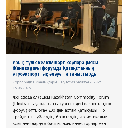
Азық-түлік келісімшарт корпорациясы
Женевадағы форумда Қазақстанның
агроэкспорттық әлеуетін таныстырды
Корпорация Жаңалықтары
By
fccWebmaster2023kz
15.06.2026
Женевада алғашқы Kazakhstan Commodity Forum
(Шикізат тауарларын сату жөніндегі қазақстандық
форум) өтті, оған 200-ден астам қатысушы – ірі
трейдингтік үйлердің, банктердің, логистикалық
компаниялардың басшылары, инвесторлар мен