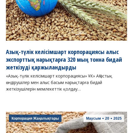
Азық-түлік келісімшарт корпорациясы алыс
экспорттық нарықтарға 320 мың тонна бидай
жеткізуді қаржыландырды
«Азық-түлік келісімшарт корпорациясы» ҰК» АҚ астық
өндірушілер мен алыс басым нарықтарға бидай
жеткізушілерін мемлекеттік қолдау…
Корпорация Жаңалықтары
Маусым
20
2025