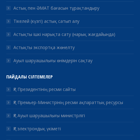
Астық пен ӘМАТ бағасын тұрақтандыру
Тікелей (күзгі) астық сатып алу
Астықты ішкі нарықта сату (нарық жағдайында)
Астықты экспортқа жөнелту
Ауыл шаруашылығы өнімдерін сақтау
ПАЙДАЛЫ СІЛТЕМЕЛЕР
ҚР Президентінің ресми сайты
ҚР Премьер-Министрінің ресми ақпараттық ресурсы
ҚР Ауыл шаруашылығы министрлігі
ҚР электрондық үкіметі