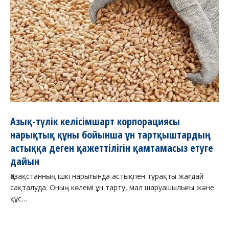
Азық-түлік келісімшарт корпорациясы
нарықтық құны бойынша ұн тартқыштардың
астыққа деген қажеттілігін қамтамасыз етуге
дайын
Қазақстанның ішкі нарығында астықпен тұрақты жағдай
сақталуда. Оның көлемі ұн тарту, мал шаруашылығы және
құс…