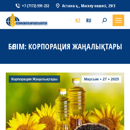
+7 (7172) 591-232
Астана қ., Мәскеу көшесі, 29/3
KZ
RU
Search:
БӨЛІМ:
КОРПОРАЦИЯ ЖАҢАЛЫҚТАРЫ
Корпорация Жаңалықтары
Маусым
27
2025