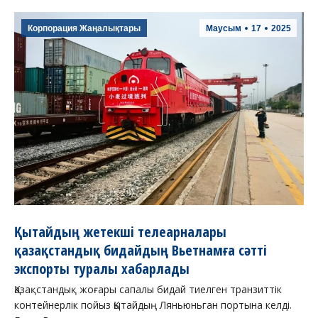
Корпорация Жаңалықтары
Маусым
17
2025
Қытайдың жетекші телеарналары
қазақстандық бидайдың Вьетнамға сәтті
экспорты туралы хабарлады
Қазақстандық жоғары сапалы бидай тиелген транзиттік
контейнерлік пойыз Қытайдың Ляньюньган портына келді.