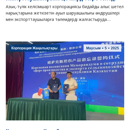
Азық-түлік келісімшарт корпорациясы бидайды алыс шетел
нарықтарына жеткізетін ауыл шаруашылығы өндірушілері
мен экспорттаушыларға төлемдерді жалғастыруда.…
Корпорация Жаңалықтары
Маусым
5
2025