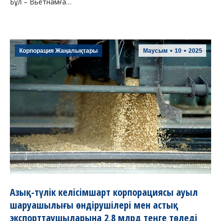
Бұл – Вьетнамға…
Корпорация Жаңалықтары
Маусым
10
2025
Азық-түлік келісімшарт корпорациясы ауыл
шаруашылығы өндірушілері мен астық
экспорттаушыларына 2,8 млрд теңге төледі