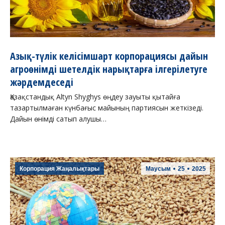
Азық-түлік келісімшарт корпорациясы дайын
агроөнімді шетелдік нарықтарға ілгерілетуге
жәрдемдеседі
Қазақстандық Altyn Shyghys өңдеу зауыты қытайға
тазартылмаған күнбағыс майының партиясын жеткізеді.
Дайын өнімді сатып алушы…
Корпорация Жаңалықтары
Маусым
25
2025