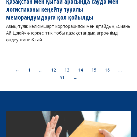
Қазақстан мен Қытай арасында сауда мен
логистиканы кеңейту туралы
меморандумдарға қол қойылды
Азық-түлік келісімшарт корпорациясы мен Қытайдың «Сиань
Ай Цзюй» өнеркәсіптік тобы қазақстандық агроөнімді
өңдеу және Қытай…
←
1
…
12
13
14
15
16
…
51
→