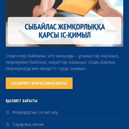
Сізден кері байланыс өте маңызды – ұсыныстар жасаңыз,
пікірлермен бөлісіңіз, жауаптар жазыңыз. Сіздің барлық
пікірлеріңізді мен міндетті түрде оқимын.
БАСҚАРМА ТӨРАҒАСЫНЫҢ БЛОГЫ
ҚЫЗМЕТ БАҒЫТЫ
Форвардтық сатып алу
Тауарлық несие