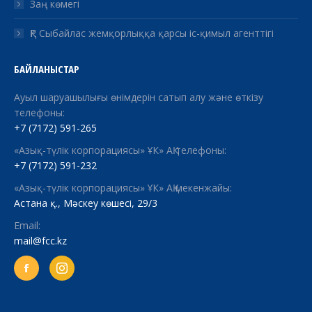
Заң көмегі
ҚР Сыбайлас жемқорлыққа қарсы іс-қимыл агенттігі
БАЙЛАНЫСТАР
Ауыл шаруашылығы өнімдерін сатып алу және өткізу
телефоны:
+7 (7172) 591-265
«Азық-түлік корпорациясы» ҰК» АҚ телефоны:
+7 (7172) 591-232
«Азық-түлік корпорациясы» ҰК» АҚ мекенжайы:
Астана қ., Мәскеу көшесі, 29/3
Email:
mail@fcc.kz
Facebook