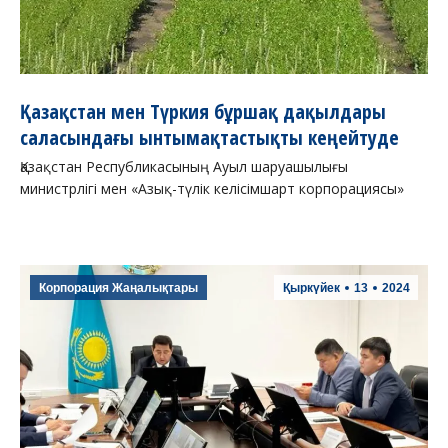
Қазақстан мен Түркия бұршақ дақылдары
саласындағы ынтымақтастықты кеңейтуде
Қазақстан Республикасының Ауыл шаруашылығы
министрлігі мен «Азық-түлік келісімшарт корпорациясы»
Корпорация Жаңалықтары
Қыркүйек
13
2024