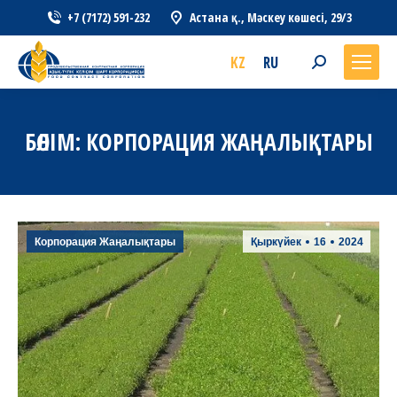
+7 (7172) 591-232
Астана қ., Мәскеу көшесі, 29/3
KZ
RU
Search:
БӨЛІМ:
КОРПОРАЦИЯ ЖАҢАЛЫҚТАРЫ
Корпорация Жаңалықтары
Қыркүйек
16
2024