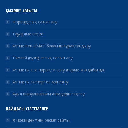
ҚЫЗМЕТ БАҒЫТЫ
Форвардтық сатып алу
Тауарлық несие
Астық пен ӘМАТ бағасын тұрақтандыру
Тікелей (күзгі) астық сатып алу
Астықты ішкі нарықта сату (нарық жағдайында)
Астықты экспортқа жөнелту
Ауыл шаруашылығы өнімдерін сақтау
ПАЙДАЛЫ СІЛТЕМЕЛЕР
ҚР Президентінің ресми сайты