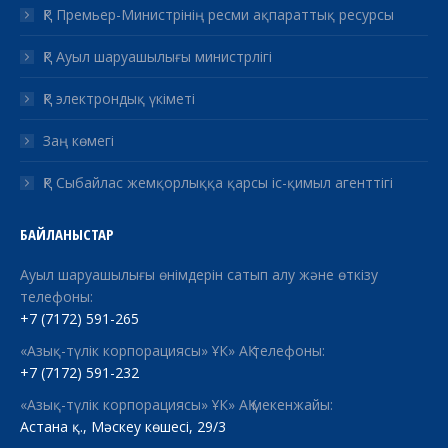
ҚР Премьер-Министрінің ресми ақпараттық ресурсы
ҚР Ауыл шаруашылығы министрлігі
ҚР электрондық үкіметі
Заң көмегі
ҚР Сыбайлас жемқорлыққа қарсы іс-қимыл агенттігі
БАЙЛАНЫСТАР
Ауыл шаруашылығы өнімдерін сатып алу және өткізу
телефоны:
+7 (7172) 591-265
«Азық-түлік корпорациясы» ҰК» АҚ телефоны:
+7 (7172) 591-232
«Азық-түлік корпорациясы» ҰК» АҚ мекенжайы:
Астана қ., Мәскеу көшесі, 29/3