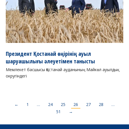
Президент Қостанай өңірінің ауыл
шаруашылығы әлеуетімен танысты
Мемлекет басшысы Қостанай ауданының Майкөл ауылдық
округіндегі
←
1
…
24
25
26
27
28
…
51
→