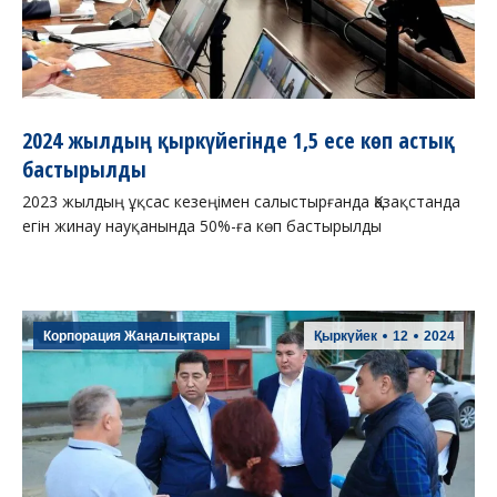
2024 жылдың қыркүйегінде 1,5 есе көп астық
бастырылды
2023 жылдың ұқсас кезеңімен салыстырғанда Қазақстанда
егін жинау науқанында 50%-ға көп бастырылды
Корпорация Жаңалықтары
Қыркүйек
12
2024