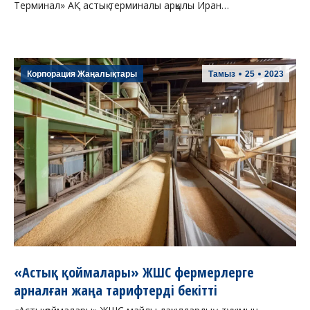
Терминал» АҚ астық терминалы арқылы Иран…
Корпорация Жаңалықтары
Тамыз
25
2023
«Астық қоймалары» ЖШС фермерлерге
арналған жаңа тарифтерді бекітті