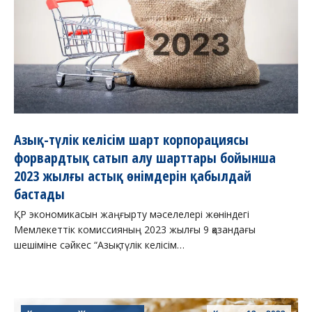
Азық-түлік келісім шарт корпорациясы
форвардтық сатып алу шарттары бойынша
2023 жылғы астық өнімдерін қабылдай
бастады
ҚР экономикасын жаңғырту мәселелері жөніндегі
Мемлекеттік комиссияның 2023 жылғы 9 қазандағы
шешіміне сәйкес “Азық-түлік келісім…