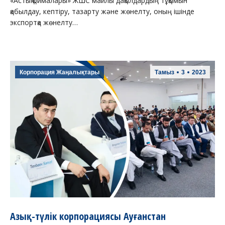
«Астық қоймалары» ЖШС майлы дақылдардың тұқымын
қабылдау, кептіру, тазарту және жөнелту, оның ішінде
экспортқа жөнелту…
Корпорация Жаңалықтары
Тамыз
3
2023
Азық-түлік корпорациясы Ауғанстан