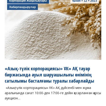
Корпорация Жаңалықтары
Қазан
12
2023
Хабарландырулар
«Азық-түлік корпорациясы» ҰК» АҚ тауар
биржасында ауыл шаруашылығы өнімінің
сатылымы басталғаны туралы хабарлайды
«Азық-түлік корпорациясы» ҰК» АҚ дүйсенбі мен жұма
аралығында сағат 10:00-ден 17:00-ге дейін қосарланған қарсы
аукцион…