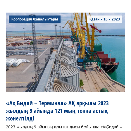
Корпорация Жаңалықтары
Қазан
10
2023
«Ақ Бидай – Терминал» АҚ арқылы 2023
жылдың 9 айында 121 мың тонна астық
жөнелтілді
2023 жылдың 9 айының қорытындысы бойынша «Ақ Бидай –