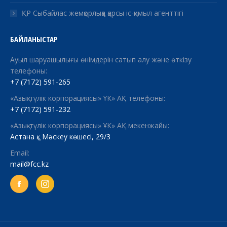
ҚР Сыбайлас жемқорлыққа қарсы іс-қимыл агенттігі
БАЙЛАНЫСТАР
Ауыл шаруашылығы өнімдерін сатып алу және өткізу
телефоны:
+7 (7172) 591-265
«Азық-түлік корпорациясы» ҰК» АҚ телефоны:
+7 (7172) 591-232
«Азық-түлік корпорациясы» ҰК» АҚ мекенжайы:
Астана қ., Мәскеу көшесі, 29/3
Email:
mail@fcc.kz
Facebook