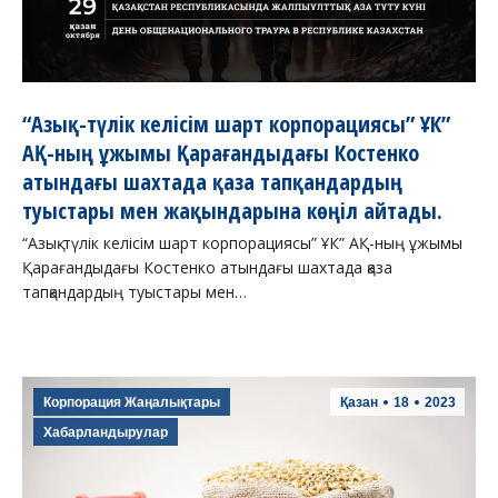
“Азық-түлік келісім шарт корпорациясы” ҰК”
АҚ-ның ұжымы Қарағандыдағы Костенко
атындағы шахтада қаза тапқандардың
туыстары мен жақындарына көңіл айтады.
“Азық-түлік келісім шарт корпорациясы” ҰК” АҚ-ның ұжымы
Қарағандыдағы Костенко атындағы шахтада қаза
тапқандардың туыстары мен…
Корпорация Жаңалықтары
Қазан
18
2023
Хабарландырулар