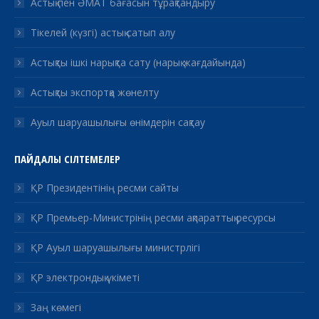
Астық пен ӘМАТ бағасын тұрақтандыру
Тікелей (күзгі) астық сатып алу
Астықты ішкі нарықта сату (нарық жағдайында)
Астықты экспортқа жөнелту
Ауыл шаруашылығы өнімдерін сақтау
ПАЙДАЛЫ СІЛТЕМЕЛЕР
ҚР Президентінің ресми сайты
ҚР Премьер-Министрінің ресми ақпараттық ресурсы
ҚР Ауыл шаруашылығы министрлігі
ҚР электрондық үкіметі
Заң көмегі