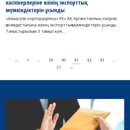
кәсіпкерлеріне өзінің экспорттық
мүмкіндіктерін ұсынды
«Азық-түлік корпорациясы» ҰК» АҚ Ауғанстанның іскерлік
қоғамдастығына өзінің экспорттық мүмкіндіктерін ұсынды.
Таныстырылым 3 тамыз күні…
←
1
…
39
40
41
42
43
…
51
→