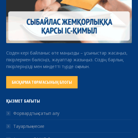
Сізден кері байланыс өте маңызды – ұсыныстар жасаңыз,
пікірлермен бөлісіңіз, жауаптар жазыңыз. Сіздің барлық
пікірлеріңізді мен міндетті түрде оқимын.
БАСҚАРМА ТӨРАҒАСЫНЫҢ БЛОГЫ
ҚЫЗМЕТ БАҒЫТЫ
Форвардтық сатып алу
Тауарлық несие