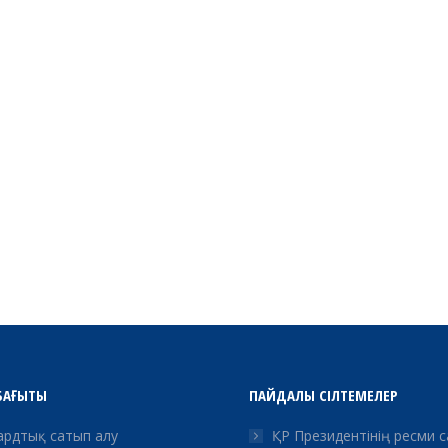
БАҒЫТЫ
ПАЙДАЛЫ СІЛТЕМЕЛЕР
рдтық сатып алу
ҚР Президентінің ресми 