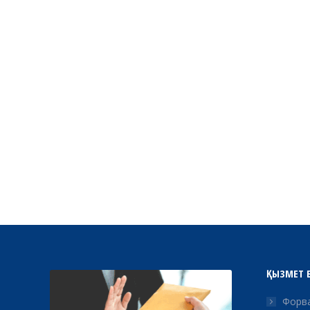
ҚЫЗМЕТ 
Форва