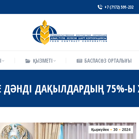
+7 (7172) 591-232
Ы
ҚЫЗМЕТІ
БАСПАСӨЗ ОРТАЛЫҒЫ
Ы
ҚЫЗМЕТІ
БАСПАСӨЗ ОРТАЛЫҒЫ
Е ДӘНДІ ДАҚЫЛДАРДЫҢ 75%-
Қыркүйек
30
2024