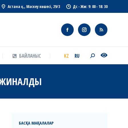
Астана қ., Мәскеу көшесі, 29/3
Дс - Жм: 9: 00 - 18: 30
KZ
RU
БАЙЛАНЫС
Search:
KZ
RU
БАЙЛАНЫС
Search:
Ы ЖИНАЛДЫ
БАСҚА МАҚАЛАЛАР