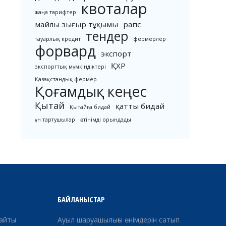
квоталар
жаңа тарифтер
майлы зығыр тұқымы
рапс
тендер
тауарлық кредит
фермерлер
форвард
экспорт
ҚХР
экспорттық мүмкіндіктері
Қазақстандық фермер
Қоғамдық кеңес
Қытай
қатты бидай
Қытайға бидай
ұн тартушылар
өтінімді орындады
БАЙЛАНЫСТАР
сайты
Ауыл шаруашылығы өнімдерін сатып