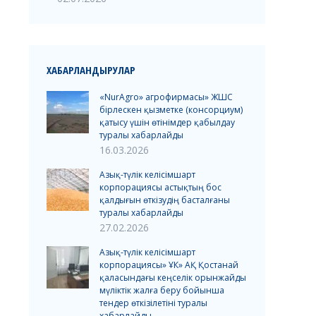
ХАБАРЛАНДЫРУЛАР
«NurAgro» агрофирмасы» ЖШС
бірлескен қызметке (консорциум)
қатысу үшін өтінімдер қабылдау
туралы хабарлайды
16.03.2026
Азық-түлік келісімшарт
корпорациясы астықтың бос
қалдығын өткізудің басталғаны
туралы хабарлайды
27.02.2026
Азық-түлік келісімшарт
корпорациясы» ҰК» АҚ Қостанай
қаласындағы кеңселік орынжайды
мүліктік жалға беру бойынша
тендер өткізілетіні туралы
хабарлайды