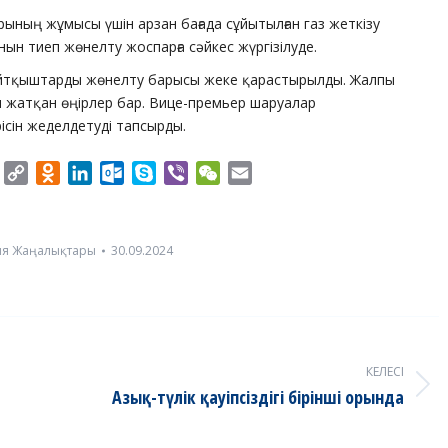
арының жұмысы үшін арзан бағада сұйытылған газ жеткізу
нын тиеп жөнелту жоспарға сәйкес жүргізілуде.
ңайтқыштарды жөнелту барысы жеке қарастырылды. Жалпы
 жатқан өңірлер бар. Вице-премьер шаруалар
сін жеделдетуді тапсырды.
er
Twitter
Copy
Odnoklassniki
LinkedIn
Outlook.com
Skype
Viber
WeChat
Email
Link
ия Жаңалықтары
30.09.2024
КЕЛЕСІ
Next
Азық-түлік қауіпсіздігі бірінші орында
post: