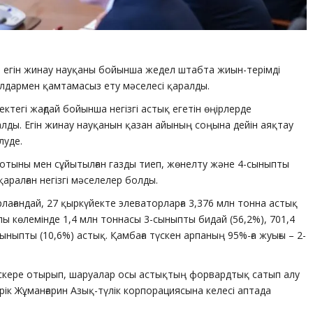
ен егін жинау науқаны бойынша жедел штабта жиын-терімді
ралдармен қамтамасыз ету мәселесі қаралды.
егі жағдай бойынша негізгі астық егетін өңірлерде
лды. Егін жинау науқанын қазан айының соңына дейін аяқтау
луде.
ь отыны мен сұйытылған газды тиеп, жөнелту және 4-сыныпты
ралған негізгі мәселелер болды.
ағандай, 27 қыркүйекте элеваторларға 3,376 млн тонна астық
пы көлемінде 1,4 млн тоннасы 3-сыныпты бидай (56,2%), 701,4
ыныпты (10,6%) астық. Қамбаға түскен арпаның 95%-ға жуығы – 2-
ескере отырып, шаруалар осы астықтың форвардтық сатып алу
рік Жұманғарин Азық-түлік корпорациясына келесі аптада