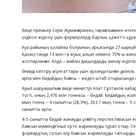
Вице-премьер Серік Жұманғариннің төрағалығымен өтк
үздіксіз жүргізу үшін фермерлерді барлық қажетті құ
Ауа райының қолайлы болуының арқасында 27 қыркүйект
Қазақстанда 13 млн га жуық алқап немесе 75%-ы жина
жоспарланған. Алда – майлы дақылдарды жинау жүргізі
Өнімді кептіру агрегаттары үшін арзандатылған дизел
арпа мен бидайдың бағасы – жедел штаб отырысында қа
Ауыл шаруашылығы вице-министрі Азат Сұлтанов хабарл
түсті, оның 2,476 млн тоннасы – бидай. Бидайдың жал
мың тонна – 4-сыныпты (28,3%), 263,1 мың тонна – 5-с
сыныпты арпа.
4-5 сыныпты бидай жинауды ұлғайту перспективасын 
бағасын мүмкіндігінше ерте жариялауды сұрап отыр. Се
форвардтық сатып алу бағасын жариялауды тапсырды.