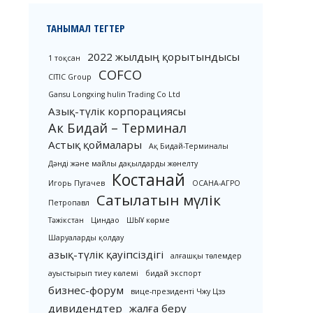
ТАНЫМАЛ ТЕГТЕР
2022 жылдың қорытындысы
1 тоқсан
COFCO
CITIC Group
Gansu Longxing hulin Trading Co Ltd
Азық-түлік корпорациясы
Ак Бидай – Терминал
Астық қоймалары
Ақ Бидай-Терминалы
Дәнді және майлы дақылдарды жөнелту
Костанай
Игорь Пугачев
ОСАНА-АГРО
Сатылатын мүлік
Петропавл
Тәжікстан
Циндао
ШЫҰ көрме
Шаруаларды қолдау
азық-түлік қауіпсіздігі
алғашқы төлемдер
ауыстырып тиеу көлемі
бидай экспорт
бизнес-форум
вице-президенті Чжу Цзэ
дивидендтер
жалға беру