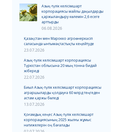
Азық-түлік келісімшарт
корпорациясы майлы дақылдарды
қаржыландыру көлемін 2,6 есеге
арттырды
06.08.2026
Қазақстан мен Марокко агроөнеркәсіп
саласында ынтымақтастықты кеңейтуде
23.07.2026
Азық-түлік келісімшарт корпорациясы
Түркістан облысына 20 мың тонна бидай
жібереді
22.07.2026
Биыл Азық-түлік келісімшарт корпорациясы
аграршыларды қолдауға 60 млрд теңгеден
астам қаржы бөледі
13.07.2026
Қоғамдық кеңес Азық-түлік келісімшарт
корпорациясының 2025 жылғы жұмыс
нәтижелерін оң бағалады
02.07.2026