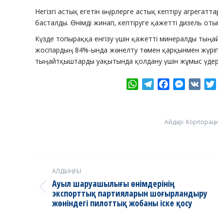
Негізгі астық егетін өңірлерге астық кептіру агрегатт
басталды. Өнімді жинап, кептіруге қажетті дизель оты
Күзде топыраққа енгізу үшін қажетті минералды ты
жоспардың 84%-ында жөнелту төмен қарқынмен жүріп
тыңайтқыштарды уақытында қолдану үшін жұмыс үдері
WhatsApp
Telegram
Facebook
Messeng
VK
Айдар:
Корпорац
Post
АЛДЫҢҒЫ
navigation
Ауыл шаруашылығы өнімдерінің
Previous
экспорттық партияларын шоғырландыру
жөніндегі пилоттық жобаны іске қосу
post: