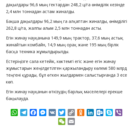
дақылдары 96,6 мың гектардан 248,2 ц/га өнімділік кезінде
2,4 млн тоннадан астам жиналды.
Бақша дақылдары 96,2 мың га алқаптан жиналды, өнімділігі
262,8 ц/га, жалпы алым 2,5 млн тоннадан асты.
Егін жинау науқанына 149,9 мың трактор, 37,6 мың астық
жинайтын комбайн, 14,9 мың орақ және 195 мың бірлік
басқа техника жұмылдырылды.
Естеріңізге сала кетейік, көктемгі егіс және егін жинау
жұмыстарын жеңілдетілген қаржыландыру көлемі 580 млрд
теңгені құрады, бұл өткен жылдармен салыстырғанда 3 есе
көп.
Егін жинау науқанын өткізудің барлық мәселелері ерекше
бақылауда.
WhatsApp
Telegram
Facebook
Messenger
VK
Twitter
Copy
Odnoklassniki
LinkedIn
Outlook.com
Skype
Vibe
Link
WeChat
Email