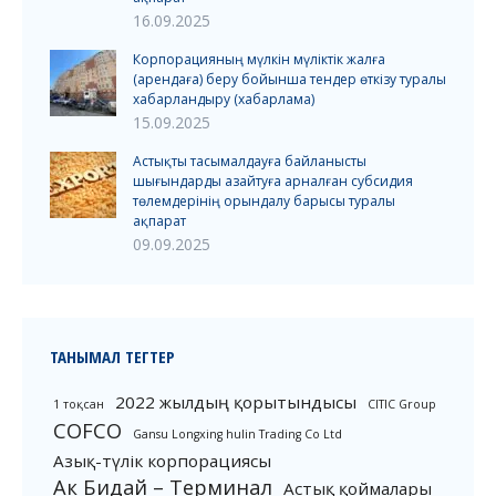
16.09.2025
Корпорацияның мүлкін мүліктік жалға
(арендаға) беру бойынша тендер өткізу туралы
хабарландыру (хабарлама)
15.09.2025
Астықты тасымалдауға байланысты
шығындарды азайтуға арналған субсидия
төлемдерінің орындалу барысы туралы
ақпарат
09.09.2025
ТАНЫМАЛ ТЕГТЕР
2022 жылдың қорытындысы
1 тоқсан
CITIC Group
COFCO
Gansu Longxing hulin Trading Co Ltd
Азық-түлік корпорациясы
Ак Бидай – Терминал
Астық қоймалары