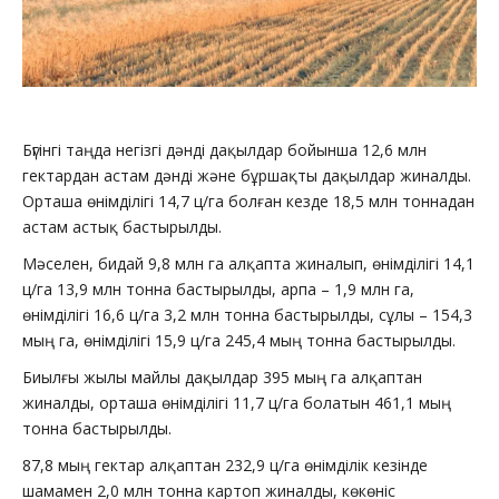
Бүгінгі таңда негізгі дәнді дақылдар бойынша 12,6 млн
гектардан астам дәнді және бұршақты дақылдар жиналды.
Орташа өнімділігі 14,7 ц/га болған кезде 18,5 млн тоннадан
астам астық бастырылды.
Мәселен, бидай 9,8 млн га алқапта жиналып, өнімділігі 14,1
ц/га 13,9 млн тонна бастырылды, арпа – 1,9 млн га,
өнімділігі 16,6 ц/га 3,2 млн тонна бастырылды, сұлы – 154,3
мың га, өнімділігі 15,9 ц/га 245,4 мың тонна бастырылды.
Биылғы жылы майлы дақылдар 395 мың га алқаптан
жиналды, орташа өнімділігі 11,7 ц/га болатын 461,1 мың
тонна бастырылды.
87,8 мың гектар алқаптан 232,9 ц/га өнімділік кезінде
шамамен 2,0 млн тонна картоп жиналды, көкөніс