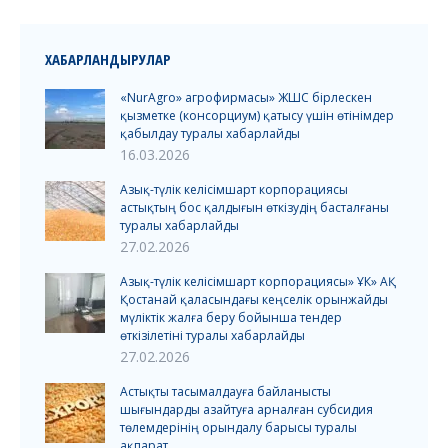
ХАБАРЛАНДЫРУЛАР
«NurAgro» агрофирмасы» ЖШС бірлескен
қызметке (консорциум) қатысу үшін өтінімдер
қабылдау туралы хабарлайды
16.03.2026
Азық-түлік келісімшарт корпорациясы
астықтың бос қалдығын өткізудің басталғаны
туралы хабарлайды
27.02.2026
Азық-түлік келісімшарт корпорациясы» ҰК» АҚ
Қостанай қаласындағы кеңселік орынжайды
мүліктік жалға беру бойынша тендер
өткізілетіні туралы хабарлайды
27.02.2026
Астықты тасымалдауға байланысты
шығындарды азайтуға арналған субсидия
төлемдерінің орындалу барысы туралы
ақпарат