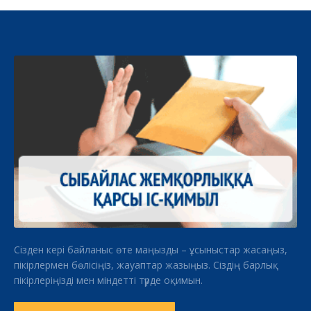
Сізден кері байланыс өте маңызды – ұсыныстар жасаңыз,
пікірлермен бөлісіңіз, жауаптар жазыңыз. Сіздің барлық
пікірлеріңізді мен міндетті түрде оқимын.