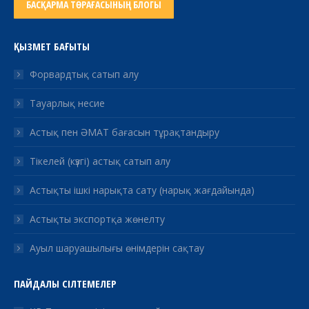
БАСҚАРМА ТӨРАҒАСЫНЫҢ БЛОГЫ
ҚЫЗМЕТ БАҒЫТЫ
Форвардтық сатып алу
Тауарлық несие
Астық пен ӘМАТ бағасын тұрақтандыру
Тікелей (күзгі) астық сатып алу
Астықты ішкі нарықта сату (нарық жағдайында)
Астықты экспортқа жөнелту
Ауыл шаруашылығы өнімдерін сақтау
ПАЙДАЛЫ СІЛТЕМЕЛЕР