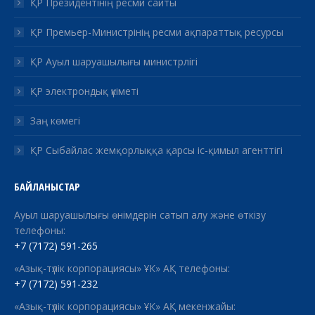
ҚР Президентінің ресми сайты
ҚР Премьер-Министрінің ресми ақпараттық ресурсы
ҚР Ауыл шаруашылығы министрлігі
ҚР электрондық үкіметі
Заң көмегі
ҚР Сыбайлас жемқорлыққа қарсы іс-қимыл агенттігі
БАЙЛАНЫСТАР
Ауыл шаруашылығы өнімдерін сатып алу және өткізу
телефоны:
+7 (7172) 591-265
«Азық-түлік корпорациясы» ҰК» АҚ телефоны:
+7 (7172) 591-232
«Азық-түлік корпорациясы» ҰК» АҚ мекенжайы: