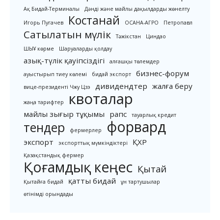
Ақ Бидай-Терминалы
Дәнді және майлы дақылдарды жөнелту
Костанай
Игорь Пугачев
ОСАНА-АГРО
Петропавл
Сатылатын мүлік
Тәжікстан
Циндао
ШЫҰ көрме
Шаруаларды қолдау
азық-түлік қауіпсіздігі
алғашқы төлемдер
бизнес-форум
ауыстырып тиеу көлемі
бидай экспорт
дивидендтер
жалға беру
вице-президенті Чжу Цзэ
квоталар
жаңа тарифтер
майлы зығыр тұқымы
рапс
тауарлық кредит
форвард
тендер
фермерлер
экспорт
ҚХР
экспорттық мүмкіндіктері
Қазақстандық фермер
Қоғамдық кеңес
Қытай
қатты бидай
Қытайға бидай
ұн тартушылар
өтінімді орындады