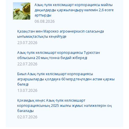
Азық-түлік келісімшарт корпорациясы майлы
дақылдарды қаржыландыру көлемін 2,6 есеге
арттырды
06.08.2026
Қазақстан мен Марокко агроөнеркәсіп саласында
ынтымақтастықты кеңейтуде
23.07.2026
Азық-түлік келісімшарт корпорациясы Түркістан
облысына 20 мың тонна бидай жібереді
22.07.2026
Биыл Азық-түлік келісімшарт корпорациясы
аграршыларды қолдауға 60 млрд теңгеден астам қаржы
бөледі
13.07.2026
Қоғамдық кеңес Азық-түлік келісімшарт
корпорациясының 2025 жылғы жұмыс нәтижелерін оң
бағалады
02.07.2026