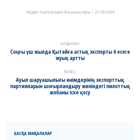
Айдар:
Корпорация Жаңалықтары
27.09.2024
Post
АЛДЫҢҒЫ
navigation
Соңғы үш жылда Қытайға астық экспорты 6 есеге
Previous
жуық артты
post:
КЕЛЕСІ
Ауыл шаруашылығы өнімдерінің экспорттық
партияларын шоғырландыру жөніндегі пилоттық
Next
жобаны іске қосу
post:
БАСҚА МАҚАЛАЛАР