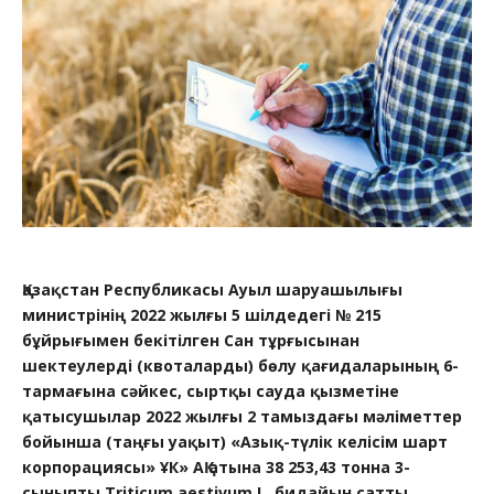
Қазақстан Республикасы Ауыл шаруашылығы
министрінің 2022 жылғы 5 шілдедегі № 215
бұйрығымен бекітілген Сан тұрғысынан
шектеулерді (квоталарды) бөлу қағидаларының 6-
тармағына сәйкес, сыртқы сауда қызметіне
қатысушылар 2022 жылғы 2 тамыздағы мәліметтер
бойынша (таңғы уақыт) «Азық-түлік келісім шарт
корпорациясы» ҰК» АҚ атына 38 253,43 тонна 3-
сыныпты Triticum aestivum L. бидайын сатты.