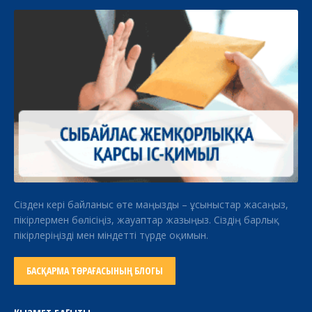
Сізден кері байланыс өте маңызды – ұсыныстар жасаңыз,
пікірлермен бөлісіңіз, жауаптар жазыңыз. Сіздің барлық
пікірлеріңізді мен міндетті түрде оқимын.
БАСҚАРМА ТӨРАҒАСЫНЫҢ БЛОГЫ