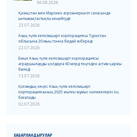
06.08.2026
Қазақстан мен Марокко агроөнеркәсіп саласында
ынтымақтастықты кеңейтуде
23.07.2026
Азық-түлік келісімшарт корпорациясы Түркістан
облысына 20 мың тонна бидай жібереді
22.07.2026
Биыл Азық-түлік келісімшарт корпорациясы
аграршыларды қолдауға 60 млрд теңгеден астам қаржы
бөледі
13.07.2026
Қоғамдық кеңес Азық-түлік келісімшарт
корпорациясының 2025 жылғы жұмыс нәтижелерін оң
бағалады
02.07.2026
ХАБАРЛАНДЫРУЛАР