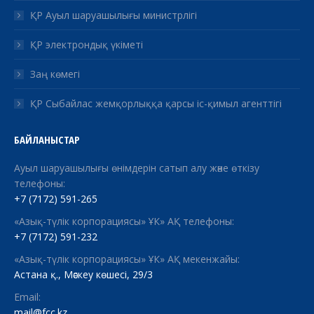
ҚР Ауыл шаруашылығы министрлігі
ҚР электрондық үкіметі
Заң көмегі
ҚР Сыбайлас жемқорлыққа қарсы іс-қимыл агенттігі
БАЙЛАНЫСТАР
Ауыл шаруашылығы өнімдерін сатып алу және өткізу
телефоны:
+7 (7172) 591-265
«Азық-түлік корпорациясы» ҰК» АҚ телефоны:
+7 (7172) 591-232
«Азық-түлік корпорациясы» ҰК» АҚ мекенжайы:
Астана қ., Мәскеу көшесі, 29/3
Email:
mail@fcc.kz