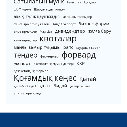
Сатылатын мүлік
Тәжікстан
Циндао
ШЫҰ көрме
Шаруаларды қолдау
азық-түлік қауіпсіздігі
алғашқы төлемдер
бизнес-форум
ауыстырып тиеу көлемі
бидай экспорт
дивидендтер
жалға беру
вице-президенті Чжу Цзэ
квоталар
жаңа тарифтер
майлы зығыр тұқымы
рапс
тауарлық кредит
форвард
тендер
фермерлер
экспорт
ҚХР
экспорттық мүмкіндіктері
Қазақстандық фермер
Қоғамдық кеңес
Қытай
қатты бидай
Қытайға бидай
ұн тартушылар
өтінімді орындады