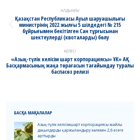
Post
АЛДЫҢҒЫ
navigation
Қазақстан Республикасы Ауыл шаруашылығы
министрінің 2022 жылғы 5 шілдедегі № 215
Previous
бұйрығымен бекітілген Сан тұрғысынан
post:
шектеулерді (квоталарды) бөлу
КЕЛЕСІ
«Азық-түлік келісім шарт корпорациясы» ҰК» АҚ
Басқармасының жаңа төрағасын тағайындау туралы
Next
баспасөз релизі
post:
БАСҚА МАҚАЛАЛАР
Азық-түлік келісімшарт корпорациясы майлы
дақылдарды қаржыландыру көлемін 2,6 есеге
арттырды