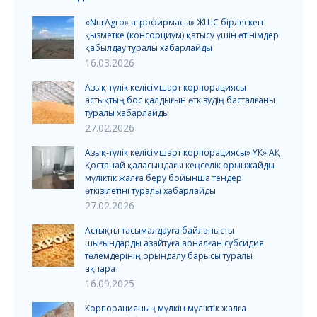
«NurAgro» агрофирмасы» ЖШС бірлескен
қызметке (консорциум) қатысу үшін өтінімдер
қабылдау туралы хабарлайды
16.03.2026
Азық-түлік келісімшарт корпорациясы
астықтың бос қалдығын өткізудің басталғаны
туралы хабарлайды
27.02.2026
Азық-түлік келісімшарт корпорациясы» ҰК» АҚ
Қостанай қаласындағы кеңселік орынжайды
мүліктік жалға беру бойынша тендер
өткізілетіні туралы хабарлайды
27.02.2026
Астықты тасымалдауға байланысты
шығындарды азайтуға арналған субсидия
төлемдерінің орындалу барысы туралы
ақпарат
16.09.2025
Корпорацияның мүлкін мүліктік жалға