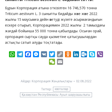
Бұрын Корпорация атына откізілген 16 746,570 тонна
Triticum aestivum L. 3 сыныпты бидайды және және 2022
жылғы 15 маусымға дейін әкетуді жүзеге асырмағандығын
ескере отырып, Корпорациямен 2022 жылғы 2 тамыздағы
жағдай бойынша 55 000 тонна қабылдады. Осыған орай,
орпорация сыртқы сауда қызметіне қатысушылардан
астықты сатып алуды тоқтатады.
WhatsApp
Telegram
Facebook
Messenger
VK
Twitter
Copy
Odnoklassniki
LinkedIn
Outlook.com
Skype
Vibe
Link
WeChat
Email
Айдар:
Корпорация Жаңалықтары
02.08.2022
Тегтер:
квоталар
Қазақстан Республикасы Ауыл шаруашылығы