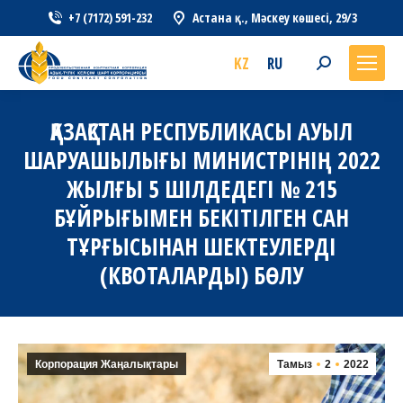
+7 (7172) 591-232
Астана қ., Мәскеу көшесі, 29/3
KZ
RU
Search:
ҚАЗАҚСТАН РЕСПУБЛИКАСЫ АУЫЛ
ШАРУАШЫЛЫҒЫ МИНИСТРІНІҢ 2022
ЖЫЛҒЫ 5 ШІЛДЕДЕГІ № 215
БҰЙРЫҒЫМЕН БЕКІТІЛГЕН САН
ТҰРҒЫСЫНАН ШЕКТЕУЛЕРДІ
(КВОТАЛАРДЫ) БӨЛУ
Корпорация Жаңалықтары
Тамыз
2
2022