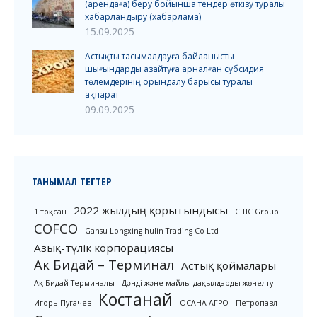
(арендаға) беру бойынша тендер өткізу туралы
хабарландыру (хабарлама)
15.09.2025
Астықты тасымалдауға байланысты
шығындарды азайтуға арналған субсидия
төлемдерінің орындалу барысы туралы
ақпарат
09.09.2025
ТАНЫМАЛ ТЕГТЕР
2022 жылдың қорытындысы
1 тоқсан
CITIC Group
COFCO
Gansu Longxing hulin Trading Co Ltd
Азық-түлік корпорациясы
Ак Бидай – Терминал
Астық қоймалары
Ақ Бидай-Терминалы
Дәнді және майлы дақылдарды жөнелту
Костанай
Игорь Пугачев
ОСАНА-АГРО
Петропавл