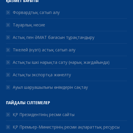
ҚЫЗМЕТ БАҒЫТЫ
Форвардтық сатып алу
Тауарлық несие
Астық пен ӘМАТ бағасын тұрақтандыру
Тікелей (күзгі) астық сатып алу
Астықты ішкі нарықта сату (нарық жағдайында)
Астықты экспортқа жөнелту
Ауыл шаруашылығы өнімдерін сақтау
ПАЙДАЛЫ СІЛТЕМЕЛЕР
ҚР Президентінің ресми сайты
ҚР Премьер-Министрінің ресми ақпараттық ресурсы