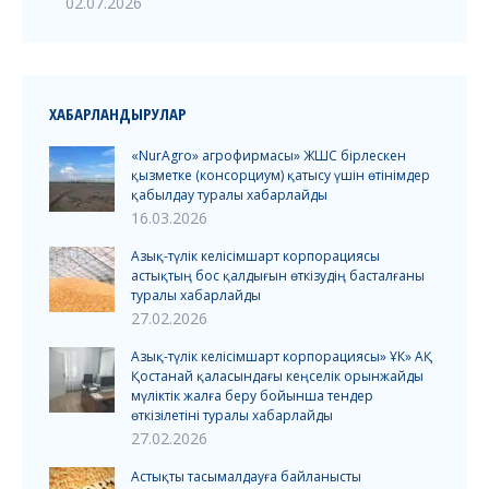
02.07.2026
ХАБАРЛАНДЫРУЛАР
«NurAgro» агрофирмасы» ЖШС бірлескен
қызметке (консорциум) қатысу үшін өтінімдер
қабылдау туралы хабарлайды
16.03.2026
Азық-түлік келісімшарт корпорациясы
астықтың бос қалдығын өткізудің басталғаны
туралы хабарлайды
27.02.2026
Азық-түлік келісімшарт корпорациясы» ҰК» АҚ
Қостанай қаласындағы кеңселік орынжайды
мүліктік жалға беру бойынша тендер
өткізілетіні туралы хабарлайды
27.02.2026
Астықты тасымалдауға байланысты