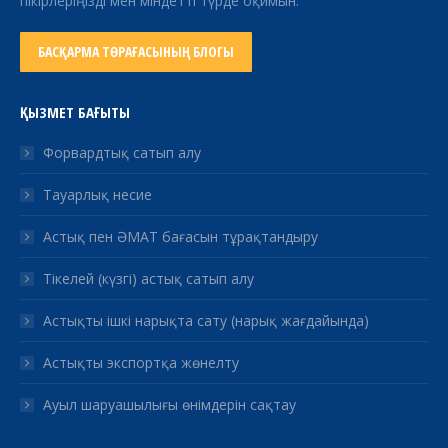
пікірлеріңізді мен міндетті түрде оқимын.
БАСҚАРМА ТӨРАҒАСЫНЫҢ БЛОГЫ
ҚЫЗМЕТ БАҒЫТЫ
Форвардтық сатып алу
Тауарлық несие
Астық пен ӘМАТ бағасын тұрақтандыру
Тікелей (күзгі) астық сатып алу
Астықты ішкі нарықта сату (нарық жағдайында)
Астықты экспортқа жөнелту
Ауыл шаруашылығы өнімдерін сақтау