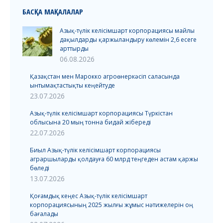
БАСҚА МАҚАЛАЛАР
Азық-түлік келісімшарт корпорациясы майлы
дақылдарды қаржыландыру көлемін 2,6 есеге
арттырды
06.08.2026
Қазақстан мен Марокко агроөнеркәсіп саласында
ынтымақтастықты кеңейтуде
23.07.2026
Азық-түлік келісімшарт корпорациясы Түркістан
облысына 20 мың тонна бидай жібереді
22.07.2026
Биыл Азық-түлік келісімшарт корпорациясы
аграршыларды қолдауға 60 млрд теңгеден астам қаржы
бөледі
13.07.2026
Қоғамдық кеңес Азық-түлік келісімшарт
корпорациясының 2025 жылғы жұмыс нәтижелерін оң
бағалады