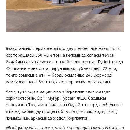
Қазақстандық фермерлерді қолдау шеңберінде Азық-түлік
корпорациясы 350 мың тонна көлемінде сапасы төмен
бидайды сатып алуға өтініш қабылдап жатыр. Бүгінгі таңда
420 шағын және орта шаруашылық субъектілері 22 млрд
теңге сомасына өтінім берді, осылайша 245 фермерді
қамту жөніндегі бастапқы жоспар асыра орындалды.
Азық-түлік корпорациясының бұрыннан келе жатқан
серіктестерінің бірі, “Мукур Турсан” ЖШС басшысы
Черниязов Тоқтамыс 4-класты бидай тапсырды. Айтуынша
өтінімді қабылдау процесі облыстық өкілдіктердің тиімді
жұмысының арқасында жедел жүргізілген.
«Біздің шаруашылық азық-түлік корпорациясымен ұзақ уақыт