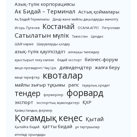
Азық-түлік корпорациясы
Ак Бидай – Терминал
Астық қоймалары
Ақ Бидай-Терминалы
Дәнді және майлы дақылдарды жөнелту
Костанай
Игорь Пугачев
ОСАНА-АГРО
Петропавл
Сатылатын мүлік
Тәжікстан
Циндао
ШЫҰ көрме
Шаруаларды қолдау
азық-түлік қауіпсіздігі
алғашқы төлемдер
бизнес-форум
ауыстырып тиеу көлемі
бидай экспорт
дивидендтер
жалға беру
вице-президенті Чжу Цзэ
квоталар
жаңа тарифтер
майлы зығыр тұқымы
рапс
тауарлық кредит
форвард
тендер
фермерлер
экспорт
ҚХР
экспорттық мүмкіндіктері
Қазақстандық фермер
Қоғамдық кеңес
Қытай
қатты бидай
Қытайға бидай
ұн тартушылар
өтінімді орындады