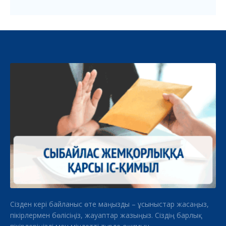
Сізден кері байланыс өте маңызды – ұсыныстар жасаңыз,
пікірлермен бөлісіңіз, жауаптар жазыңыз. Сіздің барлық