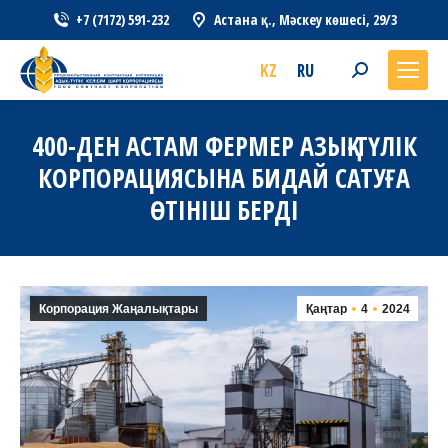
+7 (7172) 591-232
Астана қ., Мәскеу көшесі, 29/3
KZ
RU
Search:
400-ДЕН АСТАМ ФЕРМЕР АЗЫҚ-ТҮЛІК
КОРПОРАЦИЯСЫНА БИДАЙ САТУҒА
ӨТІНІШ БЕРДІ
Корпорация Жаңалықтары
Қаңтар
4
2024