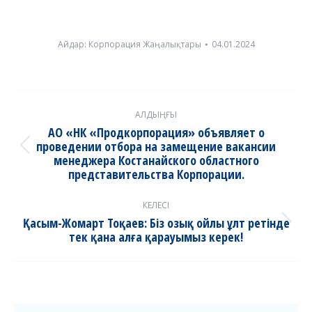
Айдар:
Корпорация Жаңалықтары
04.01.2024
Post
АЛДЫҢҒЫ
navigation
АО «НК «Продкорпорация» объявляет о
проведении отбора на замещение вакансии
Previous
менеджера Костанайского областного
post:
представительства Корпорации.
КЕЛЕСІ
Қасым-Жомарт Тоқаев: Біз озық ойлы ұлт ретінде
Next
тек қана алға қарауымыз керек!
post: