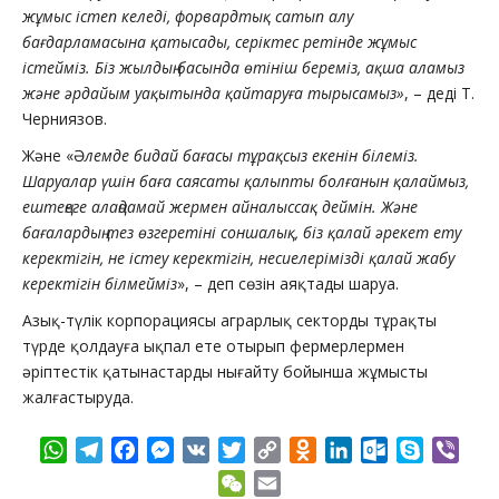
жұмыс істеп келеді, форвардтық сатып алу
бағдарламасына қатысады, серіктес ретінде жұмыс
істейміз. Біз жылдың басында өтініш береміз, ақша аламыз
және әрдайым уақытында қайтаруға тырысамыз»
, – деді Т.
Черниязов.
Және «Ә
лемде бидай бағасы тұрақсыз екенін білеміз.
Шаруалар үшін баға саясаты қалыпты болғанын қалаймыз,
ештеңеге алаңдамай жермен айналыссақ деймін. Және
бағалардың тез өзгеретіні соншалық, біз қалай әрекет ету
керектігін, не істеу керектігін, несиелерімізді қалай жабу
керектігін білмейміз
», – деп сөзін аяқтады шаруа.
Азық-түлік корпорациясы аграрлық секторды тұрақты
түрде қолдауға ықпал ете отырып фермерлермен
әріптестік қатынастарды нығайту бойынша жұмысты
жалғастыруда.
WhatsApp
Telegram
Facebook
Messenger
VK
Twitter
Copy
Odnoklassniki
LinkedIn
Outlook.com
Skype
Vibe
Link
WeChat
Email