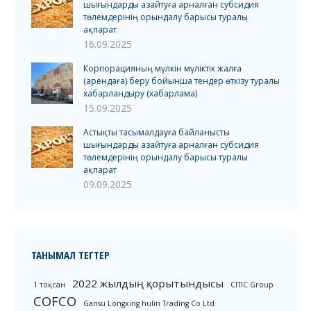
шығындарды азайтуға арналған субсидия
төлемдерінің орындалу барысы туралы
ақпарат
16.09.2025
Корпорацияның мүлкін мүліктік жалға
(арендаға) беру бойынша тендер өткізу туралы
хабарландыру (хабарлама)
15.09.2025
Астықты тасымалдауға байланысты
шығындарды азайтуға арналған субсидия
төлемдерінің орындалу барысы туралы
ақпарат
09.09.2025
ТАНЫМАЛ ТЕГТЕР
2022 жылдың қорытындысы
1 тоқсан
CITIC Group
COFCO
Gansu Longxing hulin Trading Co Ltd