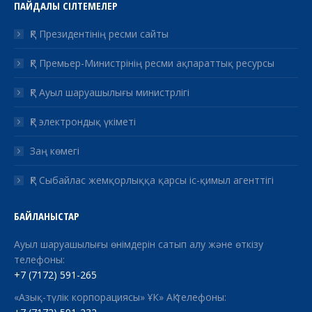
ПАЙДАЛЫ СІЛТЕМЕЛЕР
ҚР Президентінің ресми сайты
ҚР Премьер-Министрінің ресми ақпараттық ресурсы
ҚР Ауыл шаруашылығы министрлігі
ҚР электрондық үкіметі
Заң көмегі
ҚР Сыбайлас жемқорлыққа қарсы іс-қимыл агенттігі
БАЙЛАНЫСТАР
Ауыл шаруашылығы өнімдерін сатып алу және өткізу
телефоны:
+7 (7172) 591-265
«Азық-түлік корпорациясы» ҰК» АҚ телефоны: