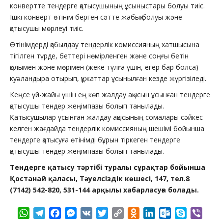
конвертте тендерге қатысушының ұсыныстары болуы тиіс.
Ішкі конверт өтінім берген сәтте жабық болуы және
қатысушы мөрлеуі тиіс.
Өтінімдерді қабылдау тендерлік комиссияның хатшысына
тігілген түрде, беттері нөмірленген және соңғы бетін
қолымен және мөрімен (жеке тұлға үшін, егер бар болса)
куәландыра отырып, құжаттар ұсынылған кезде жүргізіледі.
Кеңсе үй-жайы үшін ең көп жалдау ақысын ұсынған тендерге
қатысушы тендер жеңімпазы болып танылады.
Қатысушылар ұсынған жалдау ақысының сомалары сәйкес
келген жағдайда тендерлік комиссияның шешімі бойынша
тендерге қатысуға өтінімді бұрын тіркеген тендерге
қатысушы тендер жеңімпазы болып танылады.
Тендерге қатысу тәртібі туралы сұрақтар бойынша
Қостанай қаласы, Тәуелсіздік көшесі, 147, тел.8
(7142) 542-820, 531-144 арқылы хабарласуға болады.
WhatsApp
Telegram
Facebook
Messenger
VK
Twitter
Copy
Odnoklassniki
LinkedIn
Outlook.com
Skype
Vibe