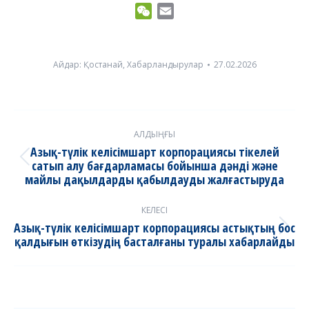
Link
WeChat
Email
Айдар:
Қостанай
,
Хабарландырулар
27.02.2026
Post
АЛДЫҢҒЫ
navigation
Азық-түлік келісімшарт корпорациясы тікелей
сатып алу бағдарламасы бойынша дәнді және
Previous
майлы дақылдарды қабылдауды жалғастыруда
post:
КЕЛЕСІ
Азық-түлік келісімшарт корпорациясы астықтың бос
Next
қалдығын өткізудің басталғаны туралы хабарлайды
post: