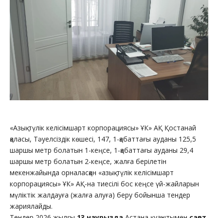
«Азық-түлік келісімшарт корпорациясы» ҰК» АҚ Қостанай
қаласы, Тәуелсіздік көшесі, 147, 1-қабаттағы ауданы 125,5
шаршы метр болатын 1-кеңсе, 1-қабаттағы ауданы 29,4
шаршы метр болатын 2-кеңсе, жалға берілетін
мекенжайында орналасқан «азық-түлік келісімшарт
корпорациясы» ҰК» АҚ-на тиесілі бос кеңсе үй-жайларын
мүліктік жалдауға (жалға алуға) беру бойынша тендер
жариялайды.
Тендер 2026 жылғы
13 наурызда
Астана қ. уақытымен
сағат