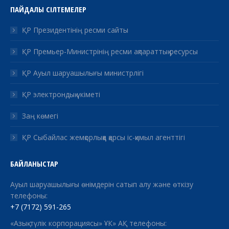
ПАЙДАЛЫ СІЛТЕМЕЛЕР
ҚР Президентінің ресми сайты
ҚР Премьер-Министрінің ресми ақпараттық ресурсы
ҚР Ауыл шаруашылығы министрлігі
ҚР электрондық үкіметі
Заң көмегі
ҚР Сыбайлас жемқорлыққа қарсы іс-қимыл агенттігі
БАЙЛАНЫСТАР
Ауыл шаруашылығы өнімдерін сатып алу және өткізу
телефоны:
+7 (7172) 591-265
«Азық-түлік корпорациясы» ҰК» АҚ телефоны: