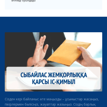
өтінімді орындады
Сізден кері байланыс өте маңызды – ұсыныстар жасаңыз,
пікірлермен бөлісіңіз, жауаптар жазыңыз. Сіздің барлық