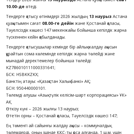
10.00-де
өтеді.
Тендерге қатысу өтінімдері 2026 жылдың
13 наурыз
Астана
қ. уақытымен сағат
08.00-ге дейін
және Қостанай қаласы,
Тәуелсіздік көшесі 147 мекенжайы бойынша кепілдік жарна
түскеннен кейін қабылданады.
Тендерге қатысушылар кемінде бір айлық жалдау ақысын
құрайтын сома көлемінде кепілдік жарна төлейді және
мынадай деректемелер бойынша төлейді:
KZ786010111000331641;
БСК: HSBKKZKX;
Банктің атауы: «Қазақстан Халық Банкі» АҚ;
БСН: 950440000101.
Төлемді алушы «Азық-түлік келісім-шарт корпорациясы» ҰК»
АҚ
Өткізу күні – 2026 жылғы 13 наурыз;
Өтетін орны – Қостанай қаласы, Тәуелсіздік көшесі 147;
Ең төменгі ай сайынғы жалдау ақысы – коммуналдық
төлемдерді, оның ішінде ҚҚС-ты қоса алғанда, 1 ш.м. үшін