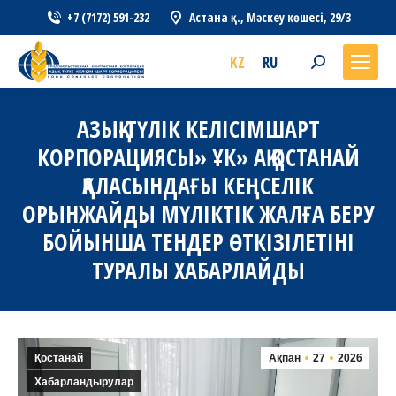
+7 (7172) 591-232
Астана қ., Мәскеу көшесі, 29/3
KZ
RU
Search:
АЗЫҚ-ТҮЛІК КЕЛІСІМШАРТ
КОРПОРАЦИЯСЫ» ҰК» АҚ ҚОСТАНАЙ
ҚАЛАСЫНДАҒЫ КЕҢСЕЛІК
ОРЫНЖАЙДЫ МҮЛІКТІК ЖАЛҒА БЕРУ
БОЙЫНША ТЕНДЕР ӨТКІЗІЛЕТІНІ
ТУРАЛЫ ХАБАРЛАЙДЫ
Қостанай
Ақпан
27
2026
Хабарландырулар