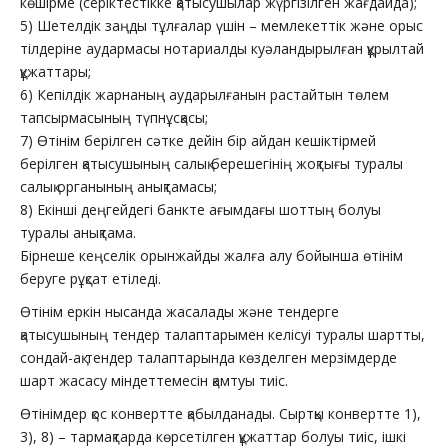
көшірме (серіктестікке қатысушылар жүргізілген жағдайда);
5) Шетелдік заңды тұлғалар үшін – мемлекеттік және орыс
тілдеріне аудармасы нотариалды куәландырылған құрылтай
құжаттары;
6) Кепілдік жарнаның аударылғанын растайтын төлем
тапсырмасының түпнұсқасы;
7) Өтінім берілген сәтке дейін бір айдан кешіктірмей
берілген қатысушының салық берешегінің жоқтығы туралы
салық органының анықтамасы;
8) Екінші деңгейдегі банкте ағымдағы шоттың болуы
туралы анықтама.
Бірнеше кеңселік орынжайды жалға алу бойынша өтінім
беруге рұқсат етіледі.
Өтінім еркін нысанда жасалады және тендерге
қатысушының тендер талаптарымен келісуі туралы шартты,
сондай-ақ тендер талаптарында көзделген мерзімдерде
шарт жасасу міндеттемесін қамтуы тиіс.
Өтінімдер қос конвертте қабылданады. Сыртқы конвертте 1),
3), 8) – тармақтарда көрсетілген құжаттар болуы тиіс, ішкі