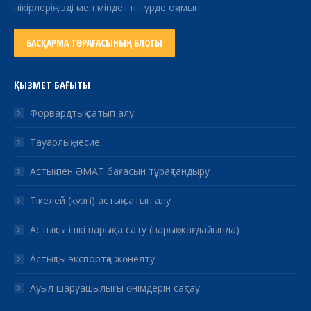
пікірлеріңізді мен міндетті түрде оқимын.
БАСҚАРМА ТӨРАҒАСЫНЫҢ БЛОГЫ
ҚЫЗМЕТ БАҒЫТЫ
Форвардтық сатып алу
Тауарлық несие
Астық пен ӘМАТ бағасын тұрақтандыру
Тікелей (күзгі) астық сатып алу
Астықты ішкі нарықта сату (нарық жағдайында)
Астықты экспортқа жөнелту
Ауыл шаруашылығы өнімдерін сақтау