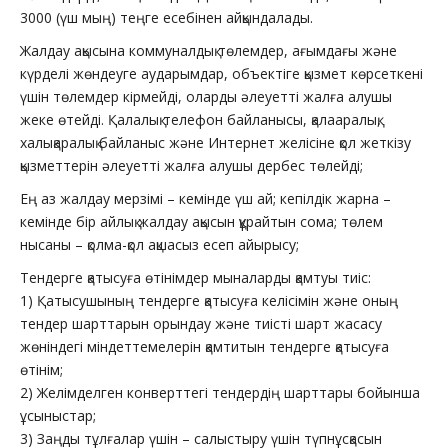
3000 (үш мың) теңге есебінен айқындалады.
Жалдау ақысына коммуналдық төлемдер, ағымдағы және
күрделі жөндеуге аударымдар, объектіге қызмет көрсеткені
үшін төлемдер кірмейді, оларды әлеуетті жалға алушы
жеке өтейді. Қалалық телефон байланысы, қалааралық,
халықаралық байланыс және Интернет желісіне қол жеткізу
қызметтерін әлеуетті жалға алушы дербес төлейді;
Ең аз жалдау мерзімі – кемінде үш ай; кепілдік жарна –
кемінде бір айлық жалдау ақысын құрайтын сома; төлем
нысаны – қолма-қол ақшасыз есеп айырысу;
Тендерге қатысуға өтінімдер мыналарды қамтуы тиіс:
1) Қатысушының тендерге қатысуға келісімін және оның
тендер шарттарын орындау және тиісті шарт жасасу
жөніндегі міндеттемелерін қамтитын тендерге қатысуға
өтінім;
2) Желімделген конверттегі тендердің шарттары бойынша
ұсыныстар;
3) Заңды тұлғалар үшін – салыстыру үшін түпнұсқасын