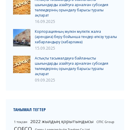
шығындарды азайтуға арналған субсидия
төлемдерінің орындалу барысы туралы
ақпарат
16.09.2025
Корпорацияның мүлкін мүліктік жалға
(арендаға) беру бойынша тендер өткізу туралы
хабарландыру (хабарлама)
15.09.2025
Астықты тасымалдауға байланысты
шығындарды азайтуға арналған субсидия
төлемдерінің орындалу барысы туралы
ақпарат
09.09.2025
ТАНЫМАЛ ТЕГТЕР
2022 жылдың қорытындысы
1 тоқсан
CITIC Group
COFCO
Gansu Longxing hulin Trading Co Ltd