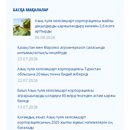
БАСҚА МАҚАЛАЛАР
Азық-түлік келісімшарт корпорациясы майлы
дақылдарды қаржыландыру көлемін 2,6 есеге
арттырды
06.08.2026
Қазақстан мен Марокко агроөнеркәсіп саласында
ынтымақтастықты кеңейтуде
23.07.2026
Азық-түлік келісімшарт корпорациясы Түркістан
облысына 20 мың тонна бидай жібереді
22.07.2026
Биыл Азық-түлік келісімшарт корпорациясы
аграршыларды қолдауға 60 млрд теңгеден астам қаржы
бөледі
13.07.2026
Қоғамдық кеңес Азық-түлік келісімшарт
корпорациясының 2025 жылғы жұмыс нәтижелерін оң
бағалады