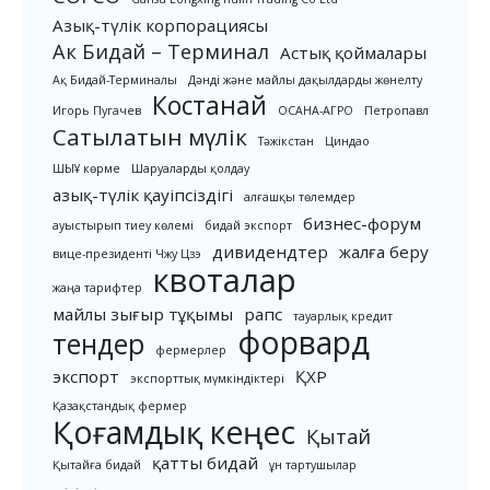
Азық-түлік корпорациясы
Ак Бидай – Терминал
Астық қоймалары
Ақ Бидай-Терминалы
Дәнді және майлы дақылдарды жөнелту
Костанай
Игорь Пугачев
ОСАНА-АГРО
Петропавл
Сатылатын мүлік
Тәжікстан
Циндао
ШЫҰ көрме
Шаруаларды қолдау
азық-түлік қауіпсіздігі
алғашқы төлемдер
бизнес-форум
ауыстырып тиеу көлемі
бидай экспорт
дивидендтер
жалға беру
вице-президенті Чжу Цзэ
квоталар
жаңа тарифтер
майлы зығыр тұқымы
рапс
тауарлық кредит
форвард
тендер
фермерлер
экспорт
ҚХР
экспорттық мүмкіндіктері
Қазақстандық фермер
Қоғамдық кеңес
Қытай
қатты бидай
Қытайға бидай
ұн тартушылар