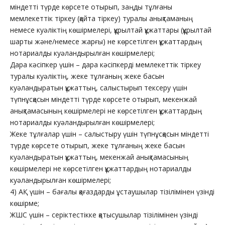
міндетті түрде көрсете отырып, заңды тұлғаны
мемлекеттік тіркеу (қайта тіркеу) туралы анықтаманың
немесе куәліктің көшірмелері, құрылтай құжаттары (құрылтай
шарты және/немесе жарғы) не көрсетілген құжаттардың
нотариалды куәландырылған көшірмелері;
Дара кәсіпкер үшін – дара кәсіпкерді мемлекеттік тіркеу
туралы куәліктің, жеке тұлғаның жеке басын
куәландыратын құжаттың, салыстырып тексеру үшін
түпнұсқасын міндетті түрде көрсете отырып, мекенжай
анықтамасының көшірмелері не көрсетілген құжаттардың
нотариалды куәландырылған көшірмелері;
Жеке тұлғалар үшін – салыстыру үшін түпнұсқасын міндетті
түрде көрсете отырып, жеке тұлғаның жеке басын
куәландыратын құжаттың, мекенжай анықтамасының
көшірмелері не көрсетілген құжаттардың нотариалды
куәландырылған көшірмелері;
4) АҚ үшін – бағалы қағаздарды ұстаушылар тізілімінен үзінді
көшірме;
ЖШС үшін – серіктестікке қатысушылар тізілімінен үзінді