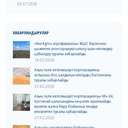
02.07.2026
ХАБАРЛАНДЫРУЛАР
«NurAgro» агрофирмасы» ЖШС бірлескен
қызметке (консорциум) қатысу үшін өтінімдер
қабылдау туралы хабарлайды
16.03.2026
Азық-түлік келісімшарт корпорациясы
астықтың бос қалдығын өткізудің басталғаны
туралы хабарлайды
27.02.2026
Азық-түлік келісімшарт корпорациясы» ҰК» АҚ
Қостанай қаласындағы кеңселік орынжайды
мүліктік жалға беру бойынша тендер
өткізілетіні туралы хабарлайды
27.02.2026
Астықты тасымалдауға байланысты