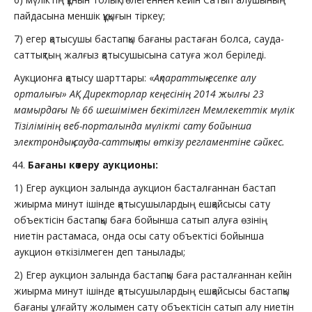
пайдасына меншік құқығын тіркеу;
7) егер қатысушы бастапқы бағаны растаған болса, сауда-
саттықтың жалғыз қатысушысына сатуға жол беріледі.
Аукционға қатысу шарттары: «
Ақпараттық-есепке алу
орталығы» АҚ Директорлар кеңесінің 2014 жылғы 23
мамырдағы № 66 шешімімен бекітілген Мемлекеттік мүлік
Тізілімінің веб-порталында мүлікті сату бойынша
электрондық сауда-саттықты өткізу регламентіне сәйкес.
Бағаны көтеру аукционы:
1) Егер аукцион залында аукцион басталғаннан бастап
жиырма минут ішінде қатысушылардың ешқайсысы сату
объектісін бастапқы баға бойынша сатып алуға өзінің
ниетін растамаса, онда осы сату объектісі бойынша
аукцион өткізілмеген деп танылады;
2) Егер аукцион залында бастапқы баға расталғаннан кейін
жиырма минут ішінде қатысушылардың ешқайсысы бастапқы
бағаны ұлғайту жолымен сату объектісін сатып алу ниетін