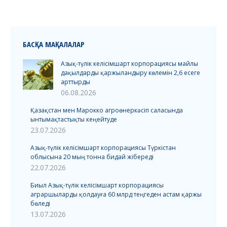
БАСҚА МАҚАЛАЛАР
Азық-түлік келісімшарт корпорациясы майлы
дақылдарды қаржыландыру көлемін 2,6 есеге
арттырды
06.08.2026
Қазақстан мен Марокко агроөнеркәсіп саласында
ынтымақтастықты кеңейтуде
23.07.2026
Азық-түлік келісімшарт корпорациясы Түркістан
облысына 20 мың тонна бидай жібереді
22.07.2026
Биыл Азық-түлік келісімшарт корпорациясы
аграршыларды қолдауға 60 млрд теңгеден астам қаржы
бөледі
13.07.2026