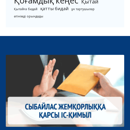
Қоғамдық кеңес
Қытай
қатты бидай
Қытайға бидай
ұн тартушылар
өтінімді орындады