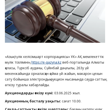
«Азық-түлік келісімшарт корпорациясы» ҰК» АҚ мемлекеттік
мүлік тізілімінің
https://e-qazyna.kz
веб-порталында Алматы
қаласы, Түрксіб ауданы, Сүйінбай даңғылы, 263у үй
мекенжайында орналасқан қойма үй-жайын, макарон цехын
сату бойынша электрондық аукцион нысанында сауда-саттық
өткізу туралы хабарлайды.
Аукциондарды өткізу күні:
03.06.2025 жыл.
Аукционның басталу уақыты:
сағат 10.00.
Сауда-саттықты өткізу шарттары:
бағаны көтеру үшін: