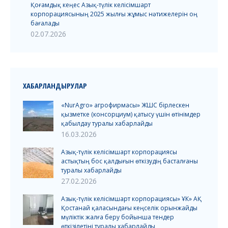
Қоғамдық кеңес Азық-түлік келісімшарт
корпорациясының 2025 жылғы жұмыс нәтижелерін оң
бағалады
02.07.2026
ХАБАРЛАНДЫРУЛАР
«NurAgro» агрофирмасы» ЖШС бірлескен
қызметке (консорциум) қатысу үшін өтінімдер
қабылдау туралы хабарлайды
16.03.2026
Азық-түлік келісімшарт корпорациясы
астықтың бос қалдығын өткізудің басталғаны
туралы хабарлайды
27.02.2026
Азық-түлік келісімшарт корпорациясы» ҰК» АҚ
Қостанай қаласындағы кеңселік орынжайды
мүліктік жалға беру бойынша тендер
өткізілетіні туралы хабарлайды