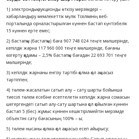
1) электрондық аукционды өткізу мерзімдері –
хабарландыру мемлекеттік мүлік Тізілімінің веб-
порталында орналастырылған күннен бастап күнтізбелік
15 күннен ерте емес;
2) бастапқы (бастапқы) баға 907 748 024 теңге мөлшерінде,
кепілдік жарна 117 960 000 теңге мөлшерінде, бағаны
өзгерту қадамы – 2,5% бастапқы бағадан 22 693 701 теңге
мөлшерінде;
3) кепілдік жарнаны енгізу тәртібі-қолма-қол ақшасыз
тәртіппен;
4) төлем-жасалатын сатып алу – сату шарты бойынша
тиесілі төлем есебіне есептелетін кепілдік жарна сомасын
шегергендегі сатып алу-сату шартына қол қойылған күннен
бастап 5 (бес) жұмыс күнінен кешіктірілмейтін мерзімде
объектіні сату бағасының 100% – ы;
5) төлем нысаны-қолма-қол ақшасыз есеп айырысу;
6) мүліктің құнын толық төлегеннен кейін Сатып алушының