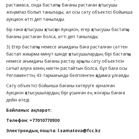
растамаса, онда бастапқы бағаны растаған қатысушы
жеңімпаз болып танылады, ал осы сату объектісі бойынша
аукцион өтті деп танылады.
Бір ғана қатысушы қатысқан Аукцион, егер қатысушы бастапқы
бағаны растаған болса, өтті деп танылады;
3) Егер бастапқы немесе ағымдағы баға расталған сәттен
бастап жиырма минут ішінде қатысушылардың бірі бастапқы
немесе ағымдағы бағаны растау арқылы сату объектісін
сатып алуға өзінің ниетін растайтын болса, бұл баға осы
Регламенттің 43-тармағында белгіленген қадамға ұлғаяды.
Сату объектісі бойынша бағаны көтеруге арналған
Аукцион қатысушылардың бірі ұсынған ең жоғары бағаға
дейін өтеді.
Байланыс ақпарат
:
Телефон: +77010770930
Электрон
дық
по
ш
та:
l
.
samatova
@
fcc
.
kz