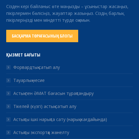
Сізден кері байланыс өте маңызды – ұсыныстар жасаңыз,
пікірлермен бөлісіңіз, жауаптар жазыңыз. Сіздің барлық
пікірлеріңізді мен міндетті түрде оқимын.
БАСҚАРМА ТӨРАҒАСЫНЫҢ БЛОГЫ
ҚЫЗМЕТ БАҒЫТЫ
Форвардтық сатып алу
Тауарлық несие
Астық пен ӘМАТ бағасын тұрақтандыру
Тікелей (күзгі) астық сатып алу
Астықты ішкі нарықта сату (нарық жағдайында)
Астықты экспортқа жөнелту