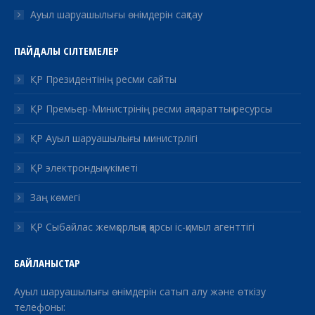
Ауыл шаруашылығы өнімдерін сақтау
ПАЙДАЛЫ СІЛТЕМЕЛЕР
ҚР Президентінің ресми сайты
ҚР Премьер-Министрінің ресми ақпараттық ресурсы
ҚР Ауыл шаруашылығы министрлігі
ҚР электрондық үкіметі
Заң көмегі
ҚР Сыбайлас жемқорлыққа қарсы іс-қимыл агенттігі
БАЙЛАНЫСТАР
Ауыл шаруашылығы өнімдерін сатып алу және өткізу
телефоны: