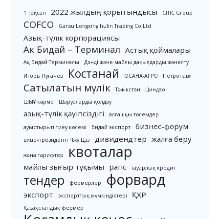
2022 жылдың қорытындысы
1 тоқсан
CITIC Group
COFCO
Gansu Longxing hulin Trading Co Ltd
Азық-түлік корпорациясы
Ак Бидай – Терминал
Астық қоймалары
Ақ Бидай-Терминалы
Дәнді және майлы дақылдарды жөнелту
Костанай
Игорь Пугачев
ОСАНА-АГРО
Петропавл
Сатылатын мүлік
Тәжікстан
Циндао
ШЫҰ көрме
Шаруаларды қолдау
азық-түлік қауіпсіздігі
алғашқы төлемдер
бизнес-форум
ауыстырып тиеу көлемі
бидай экспорт
дивидендтер
жалға беру
вице-президенті Чжу Цзэ
квоталар
жаңа тарифтер
майлы зығыр тұқымы
рапс
тауарлық кредит
форвард
тендер
фермерлер
экспорт
ҚХР
экспорттық мүмкіндіктері
Қазақстандық фермер