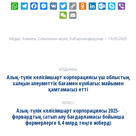
WhatsApp
Telegram
Facebook
Messenger
VK
Twitter
Copy
Odnoklassniki
LinkedIn
Outlook.com
Skype
Vibe
Link
WeChat
Email
Айдар:
Алматы
,
Сатылатын мүлік
,
Хабарландырулар
19.05.2025
Post
АЛДЫҢҒЫ
navigation
Азық-түлік келісімшарт корпорациясы үш облыстың
халқын әлеуметтік бағамен күнбағыс майымен
Previous
қамтамасыз етті
post:
КЕЛЕСІ
Азық-түлік келісімшарт корпорациясы 2025-
форвардтық сатып алу бағдарламасы бойынша
Next
фермерлерге 6,4 млрд теңге жіберді
post: