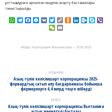
ұлттық мұраға арналған мәдени-ағарту бастамалары
таныстырылды.
WhatsApp
Telegram
Facebook
Messenger
VK
Twitter
Copy
Odnoklassniki
LinkedIn
Outlook.com
Skype
Vibe
Link
WeChat
Email
Айдар:
Корпорация Жаңалықтары
20.05.2025
Post
АЛДЫҢҒЫ
navigation
Азық-түлік келісімшарт корпорациясы 2025-
форвардтық сатып алу бағдарламасы бойынша
Previous
фермерлерге 6,4 млрд теңге жіберді
post:
КЕЛЕСІ
Азық-түлік келісімшарт корпорациясы Вьетнамға
Next
астық жөнелтуді бастады