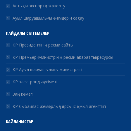
Астықты экспортқа жөнелту
Ауыл шаруашылығы өнімдерін сақтау
ПАЙДАЛЫ СІЛТЕМЕЛЕР
ҚР Президентінің ресми сайты
ҚР Премьер-Министрінің ресми ақпараттық ресурсы
ҚР Ауыл шаруашылығы министрлігі
ҚР электрондық үкіметі
Заң көмегі
ҚР Сыбайлас жемқорлыққа қарсы іс-қимыл агенттігі
БАЙЛАНЫСТАР