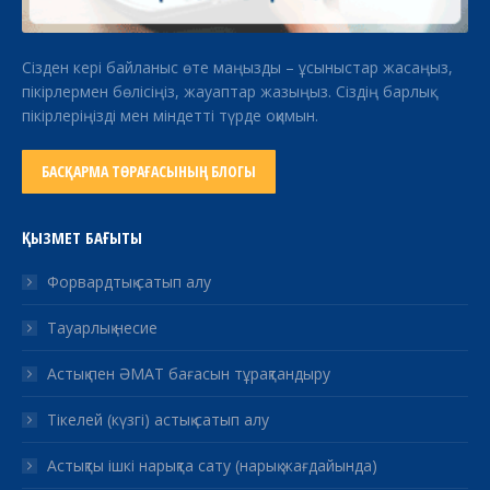
Сізден кері байланыс өте маңызды – ұсыныстар жасаңыз,
пікірлермен бөлісіңіз, жауаптар жазыңыз. Сіздің барлық
пікірлеріңізді мен міндетті түрде оқимын.
БАСҚАРМА ТӨРАҒАСЫНЫҢ БЛОГЫ
ҚЫЗМЕТ БАҒЫТЫ
Форвардтық сатып алу
Тауарлық несие
Астық пен ӘМАТ бағасын тұрақтандыру
Тікелей (күзгі) астық сатып алу
Астықты ішкі нарықта сату (нарық жағдайында)