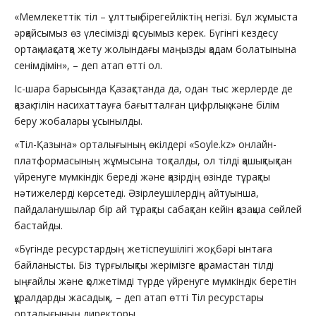
«Мемлекеттік тіл – ұлттық бірегейліктің негізі. Бұл жұмыста
әрқайсымыз өз үлесімізді қосуымыз керек. Бүгінгі кездесу
ортақ мақсатқа жету жолындағы маңызды қадам болатынына
сенімдімін», – деп атап өтті ол.
Іс-шара барысында Қазақстанда да, одан тыс жерлерде де
қазақ тілін насихаттауға бағытталған цифрлық және білім
беру жобалары ұсынылды.
«Тіл-Қазына» орталығының өкілдері «Soyle.kz» онлайн-
платформасының жұмысына тоқталды, ол тілді қашықтықтан
үйренуге мүмкіндік береді және қазірдің өзінде тұрақты
нәтижелерді көрсетеді. Әзірлеушілердің айтуынша,
пайдаланушылар бір ай тұрақты сабақтан кейін қазақша сөйлей
бастайды.
«Бүгінде ресурстардың жетіспеушілігі жоқ, бәрі ынтаға
байланысты. Біз тұрғылықты жерімізге қарамастан тілді
ыңғайлы және қолжетімді түрде үйренуге мүмкіндік беретін
құралдарды жасадық», – деп атап өтті Тіл ресурстары
орталығының директоры.