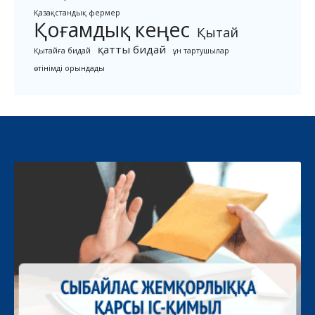
Қазақстандық фермер
Қоғамдық кеңес
Қытай
қатты бидай
Қытайға бидай
ұн тартушылар
өтінімді орындады