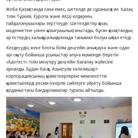
Жоба Қазақстанда ғана емес, шетелде де сұранысқа ие. Қазақ
тілін Түркия, Еуропа және АҚШ елдерінің
пайдаланушылары зерттеуде. Шетелдіктер қазақ
мәдениетіне үлкен қызығушылық танытады, бұған қазақстандық
әртістердің халықаралық аренада танымал болуы ықпал етеді.
Кездесудің жеке блогы білім деңгейін анықтауға және одан
әрі оқыту бойынша ұсыныстар алуға мүмкіндік беретін
«Қазтест» тілін меңгеру деңгейін бағалау жүйесіне
арналды. Бұдан басқа, Азық-түлік келісімшарт
корпорациясының қызметкерлеріне мемлекеттік
қызметшілерді ресми-іскерлік сөйлеуге үйрету бойынша
қолданыстағы бағдарламалар туралы айтылды.