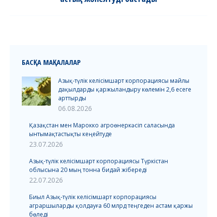
post:
БАСҚА МАҚАЛАЛАР
Азық-түлік келісімшарт корпорациясы майлы
дақылдарды қаржыландыру көлемін 2,6 есеге
арттырды
06.08.2026
Қазақстан мен Марокко агроөнеркәсіп саласында
ынтымақтастықты кеңейтуде
23.07.2026
Азық-түлік келісімшарт корпорациясы Түркістан
облысына 20 мың тонна бидай жібереді
22.07.2026
Биыл Азық-түлік келісімшарт корпорациясы
аграршыларды қолдауға 60 млрд теңгеден астам қаржы
бөледі