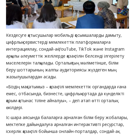
Кездесуге қатысушылар мобильді қосымшаларды дамыту,
цифрлық сервистерді мемлекеттік платформаларға
интеграциялау, сондай-ақ YouTube, TikTok және Instagram
арқылы әлеуметтік желілерде қазақ тілін белсенді ілгерілету
мәселелерін талқылады. Орталықтың мәліметінше, білім
беру шоттарының жалпы аудиториясы жүздеген мың
жазылушылардан асады.
«Біздің мақсатымыз – қазақ тілі мемлекеттік органдарда ғана
емес, отбасында, бизнесте, цифрлық ортада да күнделікті
қарым-қатынас тіліне айналуы», – деп атап өтті орталық
өкілдері.
Іс-шара аясында балаларға арналған білім беру жобалары,
мектепке дайындалуға арналған интерактивті ресурстар,
іскерлік қазақ тілі бойынша онлайн-порталдар, сондай-ақ