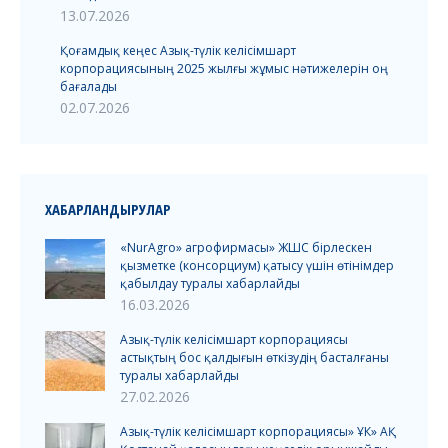
13.07.2026
Қоғамдық кеңес Азық-түлік келісімшарт
корпорациясының 2025 жылғы жұмыс нәтижелерін оң
бағалады
02.07.2026
ХАБАРЛАНДЫРУЛАР
«NurAgro» агрофирмасы» ЖШС бірлескен
қызметке (консорциум) қатысу үшін өтінімдер
қабылдау туралы хабарлайды
16.03.2026
Азық-түлік келісімшарт корпорациясы
астықтың бос қалдығын өткізудің басталғаны
туралы хабарлайды
27.02.2026
Азық-түлік келісімшарт корпорациясы» ҰК» АҚ