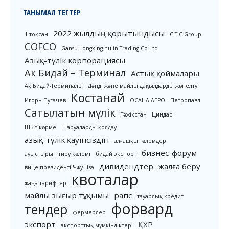
ТАНЫМАЛ ТЕГТЕР
2022 жылдың қорытындысы
1 тоқсан
CITIC Group
COFCO
Gansu Longxing hulin Trading Co Ltd
Азық-түлік корпорациясы
Ак Бидай – Терминал
Астық қоймалары
Ақ Бидай-Терминалы
Дәнді және майлы дақылдарды жөнелту
Костанай
Игорь Пугачев
ОСАНА-АГРО
Петропавл
Сатылатын мүлік
Тәжікстан
Циндао
ШЫҰ көрме
Шаруаларды қолдау
азық-түлік қауіпсіздігі
алғашқы төлемдер
бизнес-форум
ауыстырып тиеу көлемі
бидай экспорт
дивидендтер
жалға беру
вице-президенті Чжу Цзэ
квоталар
жаңа тарифтер
майлы зығыр тұқымы
рапс
тауарлық кредит
форвард
тендер
фермерлер
экспорт
ҚХР
экспорттық мүмкіндіктері