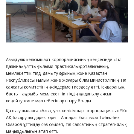
Азық-түлік келісімшарт корпорациясының кеңсесінде «Тіл-
Қазына» ұлттық ғылыми-практикалық орталығының,
мемлекеттік тілді дамыту қорының және Қазақстан
Республикасы Ғылым және жоғары білім министрлігінің Тіл
саясаты комитетінің өкілдерімен кездесу өтті. Іс-шараның
басты тақырыбы мемлекеттік тілдің қолданылу аясын
кеңейту және мәртебесін арттыру болды.
Қатысушыларға «Азық-түлік келісімшарт корпорациясы» ҰК»
АҚ басқарушы директоры – Аппарат басшысы Тобылбек
Омаров құттықтау сөз сөйлеп, тіл саясатының стратегиялық
маңыздылығын атап өтті.