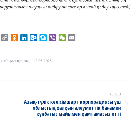
шаруашылығы тауарын өндірушілерге қаржылай қолдау көрсетеді,
er
Twitter
Copy
Odnoklassniki
LinkedIn
Outlook.com
Skype
Viber
WeChat
Email
Link
ия Жаңалықтары
12.05.2025
КЕЛЕСІ
Азық-түлік келісімшарт корпорациясы үш
Next
облыстың халқын әлеуметтік бағамен
күнбағыс майымен қамтамасыз етті
post: