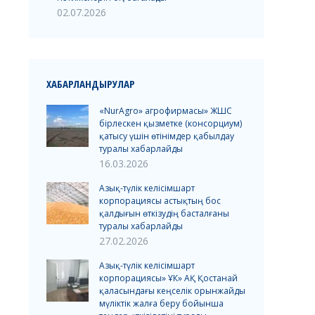
02.07.2026
ХАБАРЛАНДЫРУЛАР
«NurAgro» агрофирмасы» ЖШС
бірлескен қызметке (консорциум)
қатысу үшін өтінімдер қабылдау
туралы хабарлайды
16.03.2026
Азық-түлік келісімшарт
корпорациясы астықтың бос
қалдығын өткізудің басталғаны
туралы хабарлайды
27.02.2026
Азық-түлік келісімшарт
корпорациясы» ҰК» АҚ Қостанай
қаласындағы кеңселік орынжайды
мүліктік жалға беру бойынша