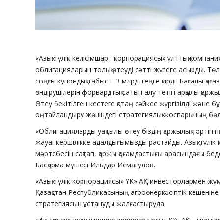
«Азық-түлік келісімшарт корпорациясы» ұлттық компани
облигацияларын толық өтеуді сәтті жүзеге асырды. Тө
соңғы купондық табыс – 3 млрд теңге кірді. Бағалы қ
өндірушілерін форвардтық сатып алу тетігі арқылы қа
Өтеу бекітілген кестеге қатаң сәйкес жүргізілді және 
оңтайландыру жөніндегі стратегиялық жоспарының бөлі
«Облигацияларды уақтылы өтеу біздің қаржылық тәрті
жауапкершілікке адалдығымызды растайды. Азық-түлік 
мәртебесін сақтап, қаржы қоғамдастығы арасындағы беде
Басқарма мүшесі Ильдар Исмагулов.
«Азық-түлік корпорациясы» ҰК» АҚ инвесторлармен жұ
Қазақстан Республикасының агроөнеркәсіптік кешеніне 
стратегиясын ұстануды жалғастыруда.
«Азық-түлік келісімшарт корпорациясы» ҰК» АҚ – мемлек