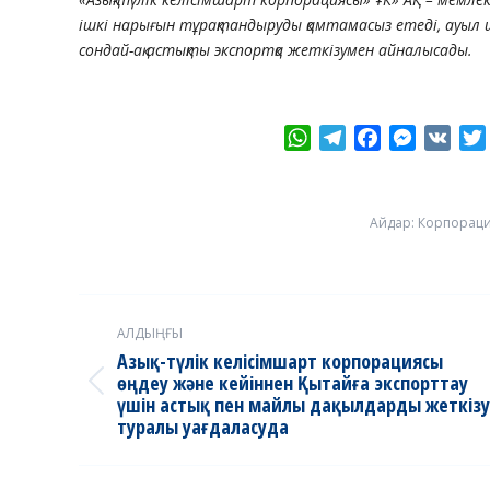
ішкі нарығын тұрақтандыруды қамтамасыз етеді, ауыл 
сондай-ақ астықты экспортқа жеткізумен айналысады.
WhatsApp
Telegram
Facebook
Messeng
VK
Айдар:
Корпорац
Post
АЛДЫҢҒЫ
navigation
Азық-түлік келісімшарт корпорациясы
өңдеу және кейіннен Қытайға экспорттау
Previous
үшін астық пен майлы дақылдарды жеткізу
post:
туралы уағдаласуда