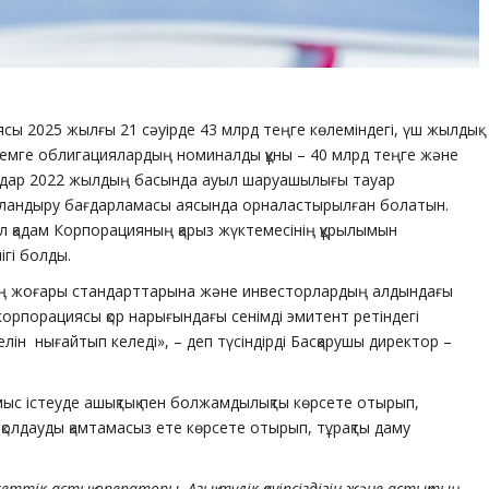
ясы 2025 жылғы 21 сәуірде 43 млрд теңге көлеміндегі, үш жылдық
лемге облигациялардың номиналды құны – 40 млрд теңге және
ағаздар 2022 жылдың басында ауыл шаруашылығы тауар
ржыландыру бағдарламасы аясында орналастырылған болатын.
бұл қадам Корпорацияның қарыз жүктемесінің құрылымын
гі болды.
птің жоғары стандарттарына және инвесторлардың алдындағы
корпорациясы қор нарығындағы сенімді эмитент ретіндегі
лін нығайтып келеді», – деп түсіндірді Басқарушы директор –
мыс істеуде ашықтық пен болжамдылықты көрсете отырып,
қолдауды қамтамасыз ете көрсете отырып, тұрақты даму
еттік астық операторы. Азық-түлік қауіпсіздігін және астықтың