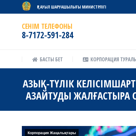
ҚР АУЫЛ ШАРУАШЫЛЫҒЫ МИНИСТРЛІГІ
БАСТЫ БЕТ
КОРПОРАЦИЯ ТУРАЛ
СЕНІМ ТЕЛЕФОНЫ
8-7172-591-284
БАСТЫ БЕТ
КОРПОРАЦИЯ ТУРАЛ
АЗЫҚ-ТҮЛІК КЕЛІСІМШАР
АЗАЙТУДЫ ЖАЛҒАСТЫРА О
Корпорация Жаңалықтары