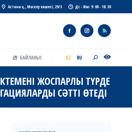
Астана қ., Мәскеу көшесі, 29/3
Дс - Жм: 9: 00 - 18: 30
KZ
RU
БАЙЛАНЫС
Search:
KZ
RU
БАЙЛАНЫС
Search:
КТЕМЕНІ ЖОСПАРЛЫ ТҮРДЕ
ГАЦИЯЛАРДЫ СӘТТІ ӨТЕДІ