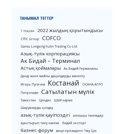
ТАНЫМАЛ ТЕГТЕР
2022 жылдың қорытындысы
1 тоқсан
COFCO
CITIC Group
Gansu Longxing hulin Trading Co Ltd
Азық-түлік корпорациясы
Ак Бидай – Терминал
Астық қоймалары
Ақ Бидай-Терминалы
Дәнді және майлы дақылдарды жөнелту
Костанай
Игорь Пугачев
ОСАНА-АГРО
Сатылатын мүлік
Петропавл
Тәжікстан
Циндао
ШЫҰ көрме
Шаруаларды қолдау
азық-түлік қауіпсіздігі
алғашқы төлемдер
ауыстырып тиеу көлемі
бидай экспорт
бизнес-форум
вице-президенті Чжу Цзэ