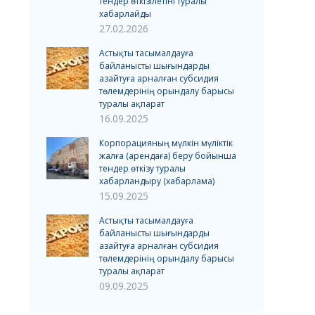
тендер өткізілетіні туралы
хабарлайды
27.02.2026
Астықты тасымалдауға
байланысты шығындарды
азайтуға арналған субсидия
төлемдерінің орындалу барысы
туралы ақпарат
16.09.2025
Корпорацияның мүлкін мүліктік
жалға (арендаға) беру бойынша
тендер өткізу туралы
хабарландыру (хабарлама)
15.09.2025
Астықты тасымалдауға
байланысты шығындарды
азайтуға арналған субсидия
төлемдерінің орындалу барысы
туралы ақпарат
09.09.2025