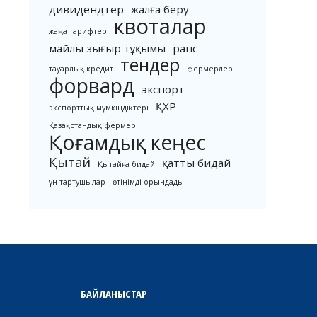
дивидендтер
жалға беру
квоталар
жаңа тарифтер
майлы зығыр тұқымы
рапс
тендер
тауарлық кредит
фермерлер
форвард
экспорт
ҚХР
экспорттық мүмкіндіктері
Қазақстандық фермер
Қоғамдық кеңес
Қытай
қатты бидай
Қытайға бидай
ұн тартушылар
өтінімді орындады
БАЙЛАНЫСТАР