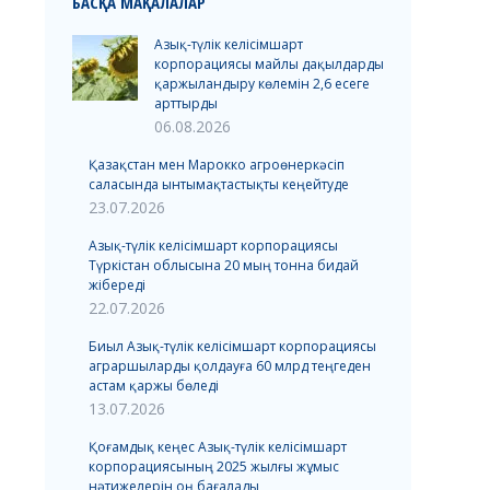
БАСҚА МАҚАЛАЛАР
Азық-түлік келісімшарт
корпорациясы майлы дақылдарды
қаржыландыру көлемін 2,6 есеге
арттырды
06.08.2026
Қазақстан мен Марокко агроөнеркәсіп
саласында ынтымақтастықты кеңейтуде
23.07.2026
Азық-түлік келісімшарт корпорациясы
Түркістан облысына 20 мың тонна бидай
жібереді
22.07.2026
Биыл Азық-түлік келісімшарт корпорациясы
аграршыларды қолдауға 60 млрд теңгеден
астам қаржы бөледі
13.07.2026
Қоғамдық кеңес Азық-түлік келісімшарт
корпорациясының 2025 жылғы жұмыс
нәтижелерін оң бағалады