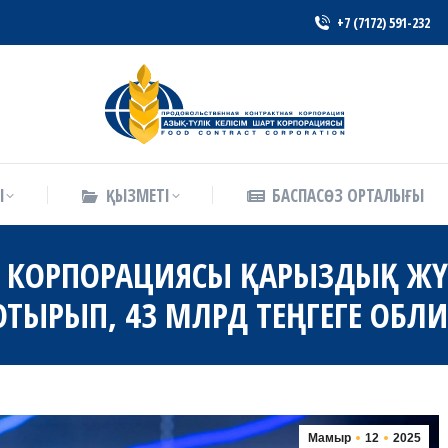
+7 (7172) 591-232
Ы
ҚЫЗМЕТІ
БАСПАСӨЗ ОРТАЛЫҒЫ
Ы
ҚЫЗМЕТІ
БАСПАСӨЗ ОРТАЛЫҒЫ
Т КОРПОРАЦИЯСЫ ҚАРЫЗДЫҚ ЖҮ
ТЫРЫП, 43 МЛРД ТЕҢГЕГЕ ОБЛИ
Мамыр
12
2025