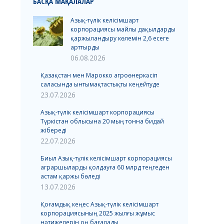
БАСҚА МАҚАЛАЛАР
Азық-түлік келісімшарт
корпорациясы майлы дақылдарды
қаржыландыру көлемін 2,6 есеге
арттырды
06.08.2026
Қазақстан мен Марокко агроөнеркәсіп
саласында ынтымақтастықты кеңейтуде
23.07.2026
Азық-түлік келісімшарт корпорациясы
Түркістан облысына 20 мың тонна бидай
жібереді
22.07.2026
Биыл Азық-түлік келісімшарт корпорациясы
аграршыларды қолдауға 60 млрд теңгеден
астам қаржы бөледі
13.07.2026
Қоғамдық кеңес Азық-түлік келісімшарт
корпорациясының 2025 жылғы жұмыс
нәтижелерін оң бағалады