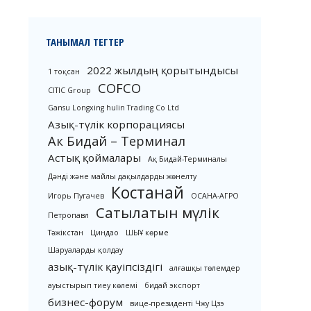
ТАНЫМАЛ ТЕГТЕР
2022 жылдың қорытындысы
1 тоқсан
COFCO
CITIC Group
Gansu Longxing hulin Trading Co Ltd
Азық-түлік корпорациясы
Ак Бидай – Терминал
Астық қоймалары
Ақ Бидай-Терминалы
Дәнді және майлы дақылдарды жөнелту
Костанай
Игорь Пугачев
ОСАНА-АГРО
Сатылатын мүлік
Петропавл
Тәжікстан
Циндао
ШЫҰ көрме
Шаруаларды қолдау
азық-түлік қауіпсіздігі
алғашқы төлемдер
ауыстырып тиеу көлемі
бидай экспорт
бизнес-форум
вице-президенті Чжу Цзэ