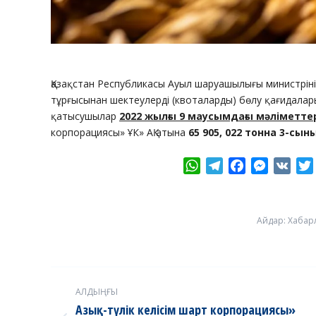
Қазақстан Республикасы Ауыл шаруашылығы министрінің
тұрғысынан шектеулерді (квоталарды) бөлу қағидалар
қатысушылар
2022 жылғы 9 маусымдағы мәліметт
корпорациясы» ҰК» АҚ атына
65 905, 022 тонна 3-сы
WhatsApp
Telegram
Facebook
Messeng
VK
Айдар:
Хабар
Post
АЛДЫҢҒЫ
navigation
Азық-түлік келісім шарт корпорациясы»