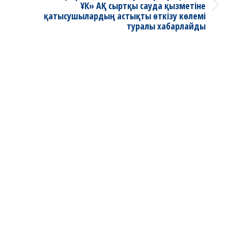
ҰК» АҚ сыртқы сауда қызметіне
Next
қатысушылардың астықты өткізу көлемі
post:
туралы хабарлайды