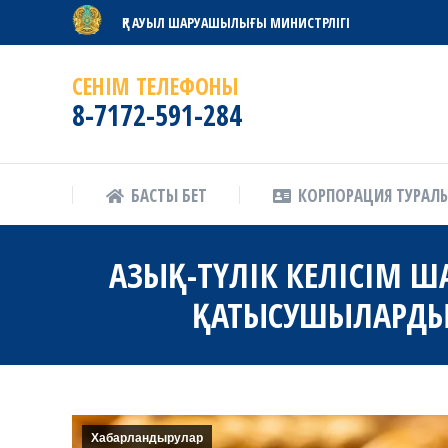
ҚР АУЫЛ ШАРУАШЫЛЫҒЫ МИНИСТРЛІГІ
БАСТЫ БЕТ
КОРПОРАЦИЯ ТУРАЛ
СЕНІМ ТЕЛЕФОНЫ
8-7172-591-284
БАСТЫ БЕТ
КОРПОРАЦИЯ ТУРАЛ
АЗЫҚ-ТҮЛІК КЕЛІСІМ Ш
ҚАТЫСУШЫЛАРДЫҢ
Хабарландырулар