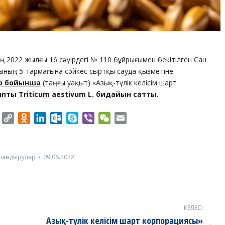
 2022 жылғы 16 сәуірдегі № 110 бұйрығымен бекітілген Сан
ының 5-тармағына сәйкес сыртқы сауда қызметіне
ер бойынша
(таңғы уақыт) «Азық-түлік келісім шарт
ныпты Triticum aestivum L. бидайын сатты.
er
Twitter
Copy
Odnoklassniki
LinkedIn
Outlook.com
Skype
Viber
WeChat
Email
Link
ландырулар
09.06.2022
КЕЛЕСІ
Азық-түлік келісім шарт корпорациясы»