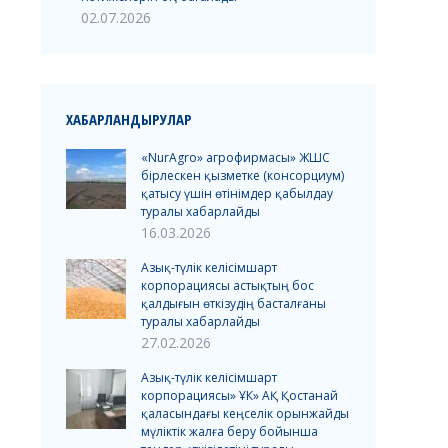
02.07.2026
ХАБАРЛАНДЫРУЛАР
«NurAgro» агрофирмасы» ЖШС
бірлескен қызметке (консорциум)
қатысу үшін өтінімдер қабылдау
туралы хабарлайды
16.03.2026
Азық-түлік келісімшарт
корпорациясы астықтың бос
қалдығын өткізудің басталғаны
туралы хабарлайды
27.02.2026
Азық-түлік келісімшарт
корпорациясы» ҰК» АҚ Қостанай
қаласындағы кеңселік орынжайды
мүліктік жалға беру бойынша