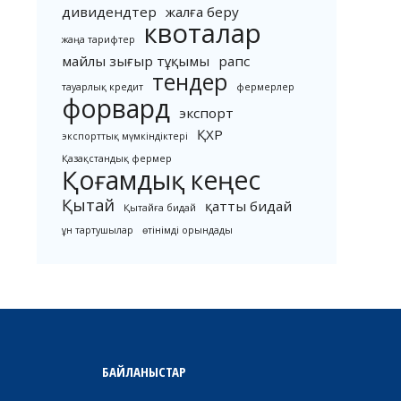
дивидендтер
жалға беру
квоталар
жаңа тарифтер
майлы зығыр тұқымы
рапс
тендер
тауарлық кредит
фермерлер
форвард
экспорт
ҚХР
экспорттық мүмкіндіктері
Қазақстандық фермер
Қоғамдық кеңес
Қытай
қатты бидай
Қытайға бидай
ұн тартушылар
өтінімді орындады
БАЙЛАНЫСТАР