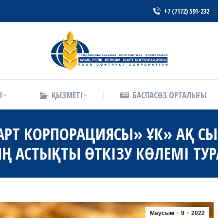
+7 (7172) 591-232
Ы
ҚЫЗМЕТІ
БАСПАСӨЗ ОРТАЛЫҒЫ
Ы
ҚЫЗМЕТІ
БАСПАСӨЗ ОРТАЛЫҒЫ
АРТ КОРПОРАЦИЯСЫ» ҰК» АҚ С
 АСТЫҚТЫ ӨТКІЗУ КӨЛЕМІ ТУ
Маусым
9
2022