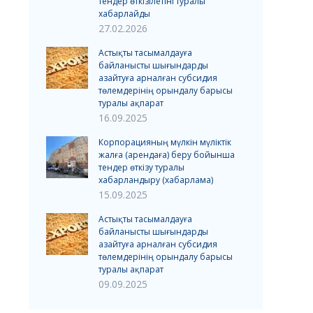
тендер өткізілетіні туралы
хабарлайды
27.02.2026
Астықты тасымалдауға
байланысты шығындарды
азайтуға арналған субсидия
төлемдерінің орындалу барысы
туралы ақпарат
16.09.2025
Корпорацияның мүлкін мүліктік
жалға (арендаға) беру бойынша
тендер өткізу туралы
хабарландыру (хабарлама)
15.09.2025
Астықты тасымалдауға
байланысты шығындарды
азайтуға арналған субсидия
төлемдерінің орындалу барысы
туралы ақпарат
09.09.2025