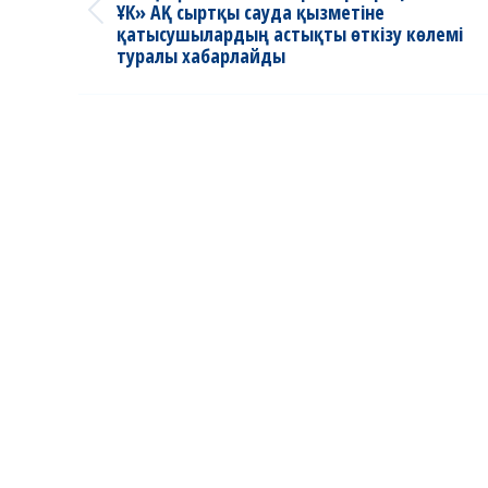
ҰК» АҚ сыртқы сауда қызметіне
Previous
қатысушылардың астықты өткізу көлемі
post:
туралы хабарлайды