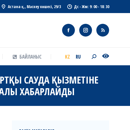
Астана қ., Мәскеу көшесі, 29/3
Дс - Жм: 9: 00 - 18: 30
KZ
RU
БАЙЛАНЫС
Search:
KZ
RU
БАЙЛАНЫС
Search:
ЫРТҚЫ САУДА ҚЫЗМЕТІНЕ
РАЛЫ ХАБАРЛАЙДЫ