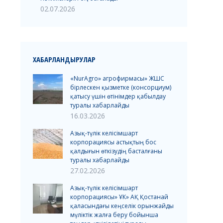
02.07.2026
ХАБАРЛАНДЫРУЛАР
«NurAgro» агрофирмасы» ЖШС
бірлескен қызметке (консорциум)
қатысу үшін өтінімдер қабылдау
туралы хабарлайды
16.03.2026
Азық-түлік келісімшарт
корпорациясы астықтың бос
қалдығын өткізудің басталғаны
туралы хабарлайды
27.02.2026
Азық-түлік келісімшарт
корпорациясы» ҰК» АҚ Қостанай
қаласындағы кеңселік орынжайды
мүліктік жалға беру бойынша