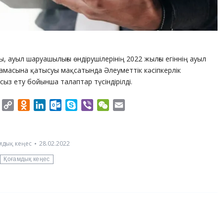
ы, ауыл шаруашылығы өндірушілерінің 2022 жылғы егіннің ауыл
амасына қатысуы мақсатында Әлеуметтік кәсіпкерлік
сыз ету бойынша талаптар түсіндірілді.
er
Twitter
Copy
Odnoklassniki
LinkedIn
Outlook.com
Skype
Viber
WeChat
Email
Link
мдық кеңес
28.02.2022
Қоғамдық кеңес