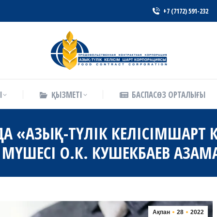
+7 (7172) 591-232
Ы
ҚЫЗМЕТІ
БАСПАСӨЗ ОРТАЛЫҒЫ
Ы
ҚЫЗМЕТІ
БАСПАСӨЗ ОРТАЛЫҒЫ
ДА «АЗЫҚ-ТҮЛІК КЕЛІСІМШАРТ 
 МҮШЕСІ О.К. КУШЕКБАЕВ АЗА
Ақпан
28
2022