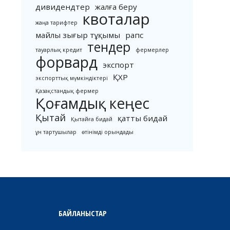
дивидендтер
жалға беру
квоталар
жаңа тарифтер
майлы зығыр тұқымы
рапс
тендер
тауарлық кредит
фермерлер
форвард
экспорт
ҚХР
экспорттық мүмкіндіктері
Қазақстандық фермер
Қоғамдық кеңес
Қытай
қатты бидай
Қытайға бидай
ұн тартушылар
өтінімді орындады
БАЙЛАНЫСТАР