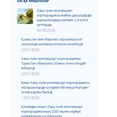
БАСҚА МАҚАЛАЛАР
Азық-түлік келісімшарт
корпорациясы майлы дақылдарды
қаржыландыру көлемін 2,6 есеге
арттырды
06.08.2026
Қазақстан мен Марокко агроөнеркәсіп
саласында ынтымақтастықты кеңейтуде
23.07.2026
Азық-түлік келісімшарт корпорациясы
Түркістан облысына 20 мың тонна бидай
жібереді
22.07.2026
Биыл Азық-түлік келісімшарт корпорациясы
аграршыларды қолдауға 60 млрд теңгеден
астам қаржы бөледі
13.07.2026
Қоғамдық кеңес Азық-түлік келісімшарт
корпорациясының 2025 жылғы жұмыс
нәтижелерін оң бағалады