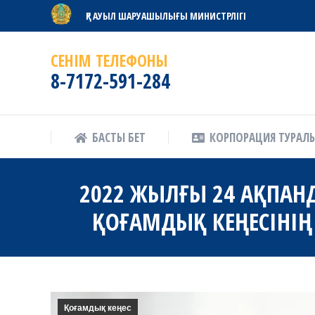
ҚР АУЫЛ ШАРУАШЫЛЫҒЫ МИНИСТРЛІГІ
БАСТЫ БЕТ
КОРПОРАЦИЯ ТУРАЛ
СЕНІМ ТЕЛЕФОНЫ
8-7172-591-284
БАСТЫ БЕТ
КОРПОРАЦИЯ ТУРАЛ
2022 ЖЫЛҒЫ 24 АҚПАН
ҚОҒАМДЫҚ КЕҢЕСІНІҢ
Қоғамдық кеңес