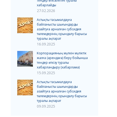
тендер өткізілетіні туралы
хабарлайды
27.02.2026
Астықты тасымалдауға
байланысты шығындарды
азайтуға арналған субсидия
төлемдерінің орындалу барысы
туралы ақпарат
16.09.2025
Корпорацияның мүлкін мүліктік
жалға (арендаға) беру бойынша
тендер өткізу туралы
хабарландыру (хабарлама)
15.09.2025
Астықты тасымалдауға
байланысты шығындарды
азайтуға арналған субсидия
төлемдерінің орындалу барысы
туралы ақпарат
09.09.2025