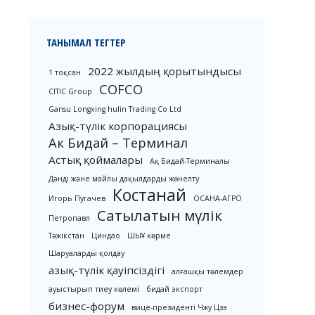
ТАНЫМАЛ ТЕГТЕР
2022 жылдың қорытындысы
1 тоқсан
COFCO
CITIC Group
Gansu Longxing hulin Trading Co Ltd
Азық-түлік корпорациясы
Ак Бидай – Терминал
Астық қоймалары
Ақ Бидай-Терминалы
Дәнді және майлы дақылдарды жөнелту
Костанай
Игорь Пугачев
ОСАНА-АГРО
Сатылатын мүлік
Петропавл
Тәжікстан
Циндао
ШЫҰ көрме
Шаруаларды қолдау
азық-түлік қауіпсіздігі
алғашқы төлемдер
ауыстырып тиеу көлемі
бидай экспорт
бизнес-форум
вице-президенті Чжу Цзэ