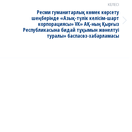
КЕЛЕСІ
Ресми гуманитарлық көмек көрсету
шеңберінде «Азық-түлік келісім-шарт
Next
корпорациясы» ҰК» АҚ-ның Қырғыз
Республикасына бидай тұқымын жөнелтуі
post:
туралы» баспасөз-хабарламасы