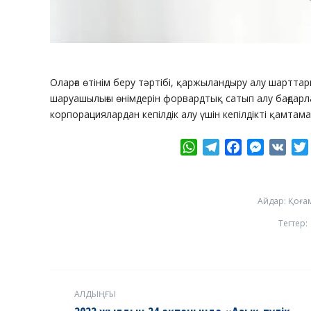
Оларға өтінім беру тәртібі, қаржыландыру алу шарттар
шаруашылығы өнімдерін форвардтық сатып алу бағдарл
корпорациялардан кепілдік алу үшін кепілдікті қамтама
WhatsApp
Telegram
Facebook
Messeng
VK
Айдар:
Қоға
Тегтер:
Post
АЛДЫҢҒЫ
navigation