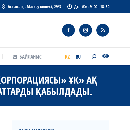
Астана қ., Мәскеу көшесі, 29/3
Дс - Жм: 9: 00 - 18: 30
KZ
RU
БАЙЛАНЫС
Search:
KZ
RU
БАЙЛАНЫС
Search:
КОРПОРАЦИЯСЫ» ҰК» АҚ
МАТТАРДЫ ҚАБЫЛДАДЫ.