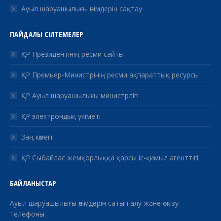
Ауыл шаруашылығы өнімдерін сақтау
ПАЙДАЛЫ СІЛТЕМЕЛЕР
ҚР Президентінің ресми сайты
ҚР Премьер-Министрінің ресми ақпараттық ресурсы
ҚР Ауыл шаруашылығы министрлігі
ҚР электрондық үкіметі
Заң көмегі
ҚР Сыбайлас жемқорлыққа қарсы іс-қимыл агенттігі
БАЙЛАНЫСТАР
Ауыл шаруашылығы өнімдерін сатып алу және өткізу
телефоны: