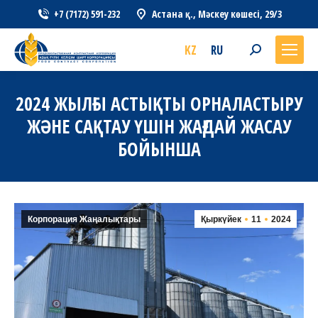
+7 (7172) 591-232
Астана қ., Мәскеу көшесі, 29/3
KZ
RU
Search:
2024 ЖЫЛҒЫ АСТЫҚТЫ ОРНАЛАСТЫРУ
ЖӘНЕ САҚТАУ ҮШІН ЖАҒДАЙ ЖАСАУ
БОЙЫНША
Корпорация Жаңалықтары
Қыркүйек
11
2024