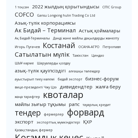
2022 жылдың қорытындысы
1 тоқсан
CITIC Group
COFCO
Gansu Longxing hulin Trading Co Ltd
Азық-түлік корпорациясы
Ак Бидай – Терминал
Астық қоймалары
Ақ Бидай-Терминалы
Дәнді және майлы дақылдарды жөнелту
Костанай
Игорь Пугачев
ОСАНА-АГРО
Петропавл
Сатылатын мүлік
Тәжікстан
Циндао
ШЫҰ көрме
Шаруаларды қолдау
азық-түлік қауіпсіздігі
алғашқы төлемдер
бизнес-форум
ауыстырып тиеу көлемі
бидай экспорт
дивидендтер
жалға беру
вице-президенті Чжу Цзэ
квоталар
жаңа тарифтер
майлы зығыр тұқымы
рапс
тауарлық кредит
форвард
тендер
фермерлер
экспорт
ҚХР
экспорттық мүмкіндіктері
Қазақстандық фермер
Қоғамдық кеңес