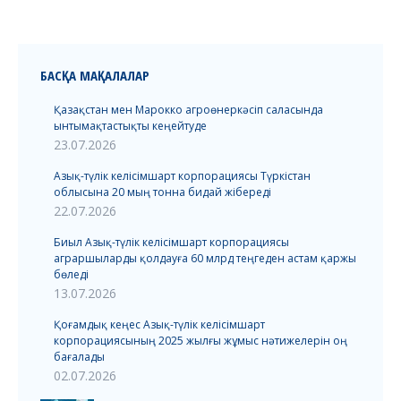
БАСҚА МАҚАЛАЛАР
Қазақстан мен Марокко агроөнеркәсіп саласында
ынтымақтастықты кеңейтуде
23.07.2026
Азық-түлік келісімшарт корпорациясы Түркістан
облысына 20 мың тонна бидай жібереді
22.07.2026
Биыл Азық-түлік келісімшарт корпорациясы
аграршыларды қолдауға 60 млрд теңгеден астам қаржы
бөледі
13.07.2026
Қоғамдық кеңес Азық-түлік келісімшарт
корпорациясының 2025 жылғы жұмыс нәтижелерін оң
бағалады
02.07.2026