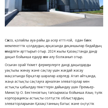
Сөзсіз, қолайлы ауа-райы да әсер етті ғой, одан бөлек
мемлекеттік қолдаудың арқасында диқаншылар бидайдың
өнімділігін арттырып отыр. 2024 жылы Қазақстанда дәнді
дақыл бойынша едәуір өнім алу болжанып отыр.
Осыған орай Үкімет фермерлерге дәнді дақылдарды
уақтылы жинау және сақтау үшін жағдай жасау
мақсатында бірқатар шаралар әзірледі. Атап айтқанда,
жаңа астықты сақтауға арналған элеваторлар мен
астықты қабылдау пінкттерін дайындау үшін Премьер-
Министр О. Бектеновтың тапсырмасы бойынша Азық-түлік
корпорациясы астықты солтүстік облыстардың
элеваторларынан Қазақстанның батыс және оңтүстік