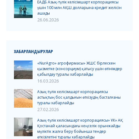
ЕАДБ Азық-түлік келісімшарт корпорациясы
үшін 100 млн АҚШ долларына кредит желісін
ашады
26.06.2026
ХАБАРЛАНДЫРУЛАР
«NurAgro» агрофирмасы» ЖШС бірлескен
қызметке (консорциум) қатысу үшін өтінімдер
қабылдау туралы хабарлайды
16.03.2026
Азық-түлік келісімшарт корпорациясы
астықтың бос қалдығын өткізудің басталғаны
туралы хабарлайды
27.02.2026
Азық-түлік келісімшарт корпорациясы» ҰК» АҚ
Қостанай қаласындағы кеңселік орынжайды
мүліктік жалға беру бойынша тендер
өткізілетіні туралы хабарлайды