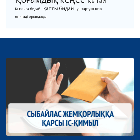
Қытай
қатты бидай
Қытайға бидай
ұн тартушылар
өтінімді орындады