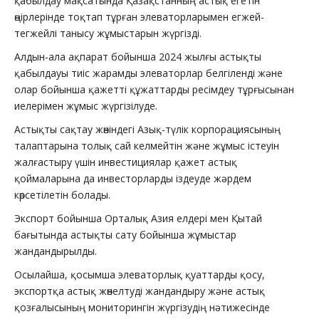
қабылдау мақсатында Қазақстанның астық егетін
өңірлерінде тоқтап тұрған элеваторларымен егжей-
тегжейлі танысу жұмыстарын жүргізді.
Алдын-ала ақпарат бойынша 2024 жылғы астықты
қабылдауы тиіс жарамды элеваторлар белгіленді және
олар бойынша қажетті құжаттарды ресімдеу тұрғысынан
иелерімен жұмыс жүргізілуде.
Астықты сақтау жөніндегі Азық-түлік корпорациясының
талаптарына толық сай келмейтін және жұмыс істеуін
жалғастыру үшін инвестициялар қажет астық
қоймаларына да инвесторларды іздеуде жәрдем
көрсетілетін болады.
Экспорт бойынша Орталық Азия елдері мен Қытай
бағытында астықты сату бойынша жұмыстар
жандандырылды.
Осылайша, қосымша элеваторлық қуаттарды қосу,
экспортқа астық жөнелтуді жандандыру және астық
қозғалысының мониторингін жүргізудің нәтижесінде