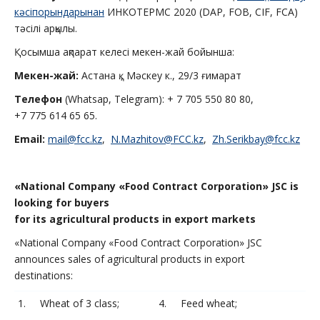
кәсіпорындарынан
ИНКОТЕРМС 2020 (DAP, FOB, CIF, FCA)
тәсілі арқылы.
Қосымша ақпарат келесі мекен-жай бойынша:
Мекен-жай
:
Астана қ., Мәскеу к., 29/3 ғимарат
Телефон
(Whatsap, Telegram): + 7 705 550 80 80,
+7 775 614 65 65.
Email:
mail@fcc.kz
,
N.Mazhitov@FCC.kz
,
Zh.Serikbay@fcc.kz
«N
ational
C
ompany
«Food Contract Corporation»
JSC
is
looking for buyers
for its agricultural products in export markets
«National Company «Food Contract Corporation» JSC
announces sales of agricultural products in export
destinations:
1. Wheat of 3 class;
4. Feed wheat;