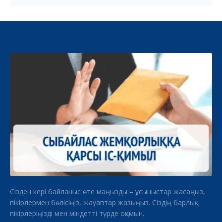
Сізден кері байланыс өте маңызды – ұсыныстар жасаңыз,
пікірлермен бөлісіңіз, жауаптар жазыңыз. Сіздің барлық
пікірлеріңізді мен міндетті түрде оқимын.