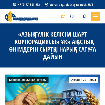
+7 (7172) 591-232
Астана қ., Мәскеу көшесі, 29/3
KZ
RU
Search:
«АЗЫҚ-ТҮЛІК КЕЛІСІМ ШАРТ
КОРПОРАЦИЯСЫ» ҰК» АҚ АСТЫҚ
ӨНІМДЕРІН СЫРТҚЫ НАРЫҚҚА САТУҒА
ДАЙЫН
Корпорация Жаңалықтары
Ақпан
20
2024