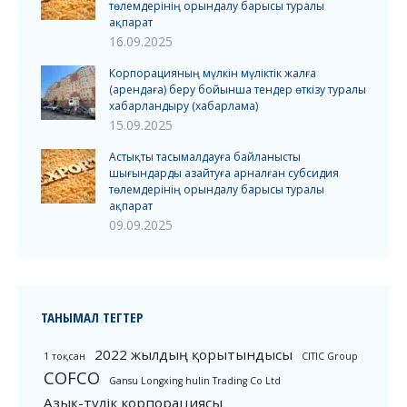
төлемдерінің орындалу барысы туралы
ақпарат
16.09.2025
Корпорацияның мүлкін мүліктік жалға
(арендаға) беру бойынша тендер өткізу туралы
хабарландыру (хабарлама)
15.09.2025
Астықты тасымалдауға байланысты
шығындарды азайтуға арналған субсидия
төлемдерінің орындалу барысы туралы
ақпарат
09.09.2025
ТАНЫМАЛ ТЕГТЕР
2022 жылдың қорытындысы
1 тоқсан
CITIC Group
COFCO
Gansu Longxing hulin Trading Co Ltd
Азық-түлік корпорациясы