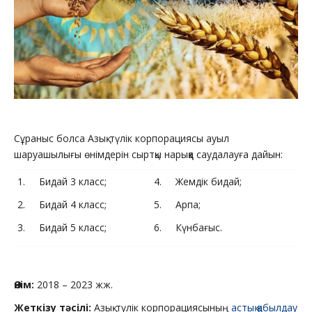
Сұраныс болса Азық-түлік корпорациясы ауыл
шаруашылығы өнімдерін сыртқы нарыққа саудалауға дайын:
1. Бидай 3 класс;
4. Жемдік бидай;
2. Бидай 4 класс;
5. Арпа;
3. Бидай 5 класс;
6. Күнбағыс.
Өнім
:
2018 – 2023 жж.
Жеткізу тәсілі
:
Азық-түлік корпорациясының
астық қабылдау