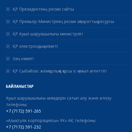
ҚР Президентінің ресми сайты
ҚР Премьер-Министрінің ресми ақпараттық ресурсы
ҚР Ауыл шаруашылығы министрлігі
ҚР электрондық үкіметі
Заң көмегі
ҚР Сыбайлас жемқорлыққа қарсы іс-қимыл агенттігі
БАЙЛАНЫСТАР
Ауыл шаруашылығы өнімдерін сатып алу және өткізу
телефоны:
+7 (7172) 591-265
«Азық-түлік корпорациясы» ҰК» АҚ телефоны:
+7 (7172) 591-232