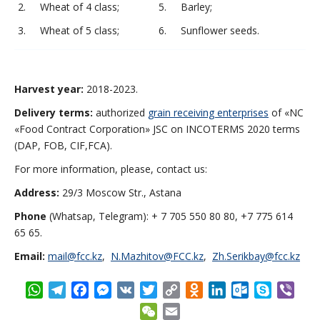
2. Wheat of 4 class;
5. Barley;
3. Wheat of 5 class;
6. Sunflower seeds.
Harvest year:
2018-2023.
Delivery
terms
:
authorized
grain receiving enterprises
of «NC
«Food Contract Corporation» JSC on INCOTERMS 2020 terms
(DAP, FOB, CIF,FCA).
For more information, please, contact us:
Address:
29/3 Moscow Str., Astana
Phone
(Whatsap, Telegram): + 7 705 550 80 80, +7 775 614
65 65.
Email:
mail@fcc.kz
,
N.Mazhitov@FCC.kz
,
Zh.Serikbay@fcc.kz
WhatsApp
Telegram
Facebook
Messenger
VK
Twitter
Copy
Odnoklassniki
LinkedIn
Outlook.com
Skype
Vibe
Link
WeChat
Email