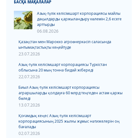
БАСҚА МАҚАЛАЛАР
Азық-түлік келісімшарт корпорациясы майлы
дақылдарды қаржыландыру көлемін 2,6 есеге
арттырды
06.08.2026
Қазақстан мен Марокко агроөнеркәсіп саласында
ынтымақтастықты кеңейтуде
23.07.2026
Азық-түлік келісімшарт корпорациясы Түркістан
облысына 20 мың тонна бидай жібереді
22.07.2026
Биыл Азық-түлік келісімшарт корпорациясы
аграршыларды қолдауға 60 млрд теңгеден астам қаржы
бөледі
13.07.2026
Қоғамдық кеңес Азық-түлік келісімшарт
корпорациясының 2025 жылғы жұмыс нәтижелерін оң
бағалады
02.07.2026