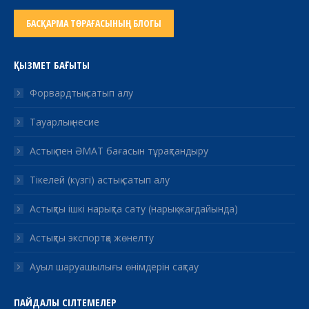
БАСҚАРМА ТӨРАҒАСЫНЫҢ БЛОГЫ
ҚЫЗМЕТ БАҒЫТЫ
Форвардтық сатып алу
Тауарлық несие
Астық пен ӘМАТ бағасын тұрақтандыру
Тікелей (күзгі) астық сатып алу
Астықты ішкі нарықта сату (нарық жағдайында)
Астықты экспортқа жөнелту
Ауыл шаруашылығы өнімдерін сақтау
ПАЙДАЛЫ СІЛТЕМЕЛЕР