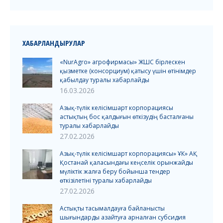
ХАБАРЛАНДЫРУЛАР
«NurAgro» агрофирмасы» ЖШС бірлескен
қызметке (консорциум) қатысу үшін өтінімдер
қабылдау туралы хабарлайды
16.03.2026
Азық-түлік келісімшарт корпорациясы
астықтың бос қалдығын өткізудің басталғаны
туралы хабарлайды
27.02.2026
Азық-түлік келісімшарт корпорациясы» ҰК» АҚ
Қостанай қаласындағы кеңселік орынжайды
мүліктік жалға беру бойынша тендер
өткізілетіні туралы хабарлайды
27.02.2026
Астықты тасымалдауға байланысты
шығындарды азайтуға арналған субсидия