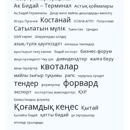
Ак Бидай – Терминал
Астық қоймалары
Ақ Бидай-Терминалы
Дәнді және майлы дақылдарды жөнелту
Костанай
Игорь Пугачев
ОСАНА-АГРО
Петропавл
Сатылатын мүлік
Тәжікстан
Циндао
ШЫҰ көрме
Шаруаларды қолдау
азық-түлік қауіпсіздігі
алғашқы төлемдер
бизнес-форум
ауыстырып тиеу көлемі
бидай экспорт
дивидендтер
жалға беру
вице-президенті Чжу Цзэ
квоталар
жаңа тарифтер
майлы зығыр тұқымы
рапс
тауарлық кредит
форвард
тендер
фермерлер
экспорт
ҚХР
экспорттық мүмкіндіктері
Қазақстандық фермер
Қоғамдық кеңес
Қытай
қатты бидай
Қытайға бидай
ұн тартушылар
өтінімді орындады