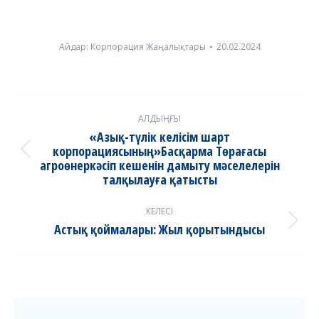
Айдар:
Корпорация Жаңалықтары
20.02.2024
Post
АЛДЫҢҒЫ
navigation
«Азық-түлік келісім шарт
корпорациясының»Басқарма Төрағасы
Previous
агроөнеркәсіп кешенін дамыту мәселелерін
post:
талқылауға қатысты
КЕЛЕСІ
Астық қоймалары: Жыл қорытындысы
Next
post: