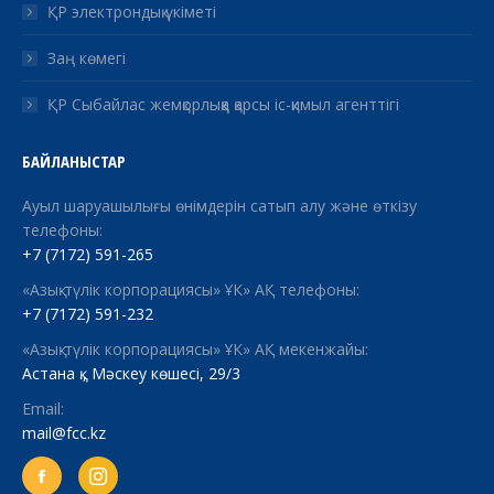
ҚР электрондық үкіметі
Заң көмегі
ҚР Сыбайлас жемқорлыққа қарсы іс-қимыл агенттігі
БАЙЛАНЫСТАР
Ауыл шаруашылығы өнімдерін сатып алу және өткізу
телефоны:
+7 (7172) 591-265
«Азық-түлік корпорациясы» ҰК» АҚ телефоны:
+7 (7172) 591-232
«Азық-түлік корпорациясы» ҰК» АҚ мекенжайы:
Астана қ., Мәскеу көшесі, 29/3
Email:
mail@fcc.kz
Facebook