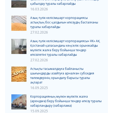
қабылдау туралы хабарлайды
16.03.2026
Азық-түлік келісімшарт корпорациясы
астықтың бос қалдығын өткізудің басталғаны
туралы хабарлайды
27.02.2026
Азық-түлік келісімшарт корпорациясы» ҰК» АҚ
Қостанай қаласындағы кеңселік орынжайды
мүліктік жалға беру бойынша тендер
өткізілетіні туралы хабарлайды
27.02.2026
Астықты тасымалдауға байланысты
шығындарды азайтуға арналған субсидия
төлемдерінің орындалу барысы туралы
ақпарат
16.09.2025
Корпорацияның мүлкін мүліктік жалға
(арендаға) беру бойынша тендер өткізу туралы
хабарландыру (хабарлама)
15.09.2025