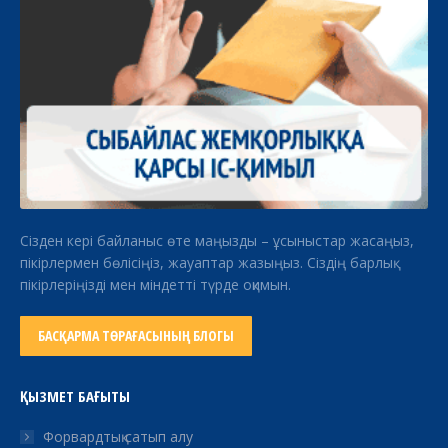
Сізден кері байланыс өте маңызды – ұсыныстар жасаңыз,
пікірлермен бөлісіңіз, жауаптар жазыңыз. Сіздің барлық
пікірлеріңізді мен міндетті түрде оқимын.
БАСҚАРМА ТӨРАҒАСЫНЫҢ БЛОГЫ
ҚЫЗМЕТ БАҒЫТЫ
Форвардтық сатып алу