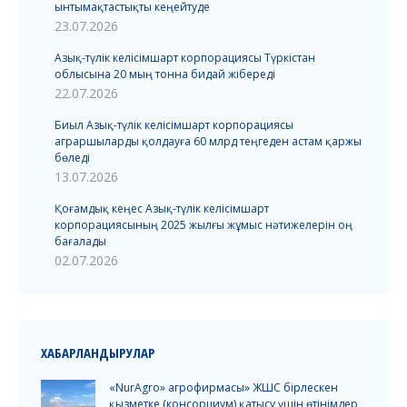
ынтымақтастықты кеңейтуде
23.07.2026
Азық-түлік келісімшарт корпорациясы Түркістан
облысына 20 мың тонна бидай жібереді
22.07.2026
Биыл Азық-түлік келісімшарт корпорациясы
аграршыларды қолдауға 60 млрд теңгеден астам қаржы
бөледі
13.07.2026
Қоғамдық кеңес Азық-түлік келісімшарт
корпорациясының 2025 жылғы жұмыс нәтижелерін оң
бағалады
02.07.2026
ХАБАРЛАНДЫРУЛАР
«NurAgro» агрофирмасы» ЖШС бірлескен
қызметке (консорциум) қатысу үшін өтінімдер