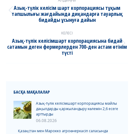
АЛДЫҢҒЫ
navigation
Азық-түлік келісім шарт корпорациясы тұқым
тапшылығы жағдайында диқандарға тауарлық
Previous
бидайды ұсынуға дайын
post:
КЕЛЕСІ
Азық-түлік келісімшарт корпорациясына бидай
сатамын деген фермерлерден 700-ден астам өтінім
Next
түсті
post:
БАСҚА МАҚАЛАЛАР
Азық-түлік келісімшарт корпорациясы майлы
дақылдарды қаржыландыру көлемін 2,6 есеге
арттырды
06.08.2026
Қазақстан мен Марокко агроөнеркәсіп саласында