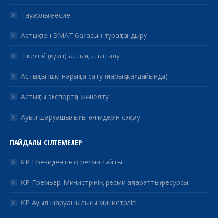
Тауарлық несие
Астық пен ӘМАТ бағасын тұрақтандыру
Тікелей (күзгі) астық сатып алу
Астықты ішкі нарықта сату (нарық жағдайында)
Астықты экспортқа жөнелту
Ауыл шаруашылығы өнімдерін сақтау
ПАЙДАЛЫ СІЛТЕМЕЛЕР
ҚР Президентінің ресми сайты
ҚР Премьер-Министрінің ресми ақпараттық ресурсы
ҚР Ауыл шаруашылығы министрлігі