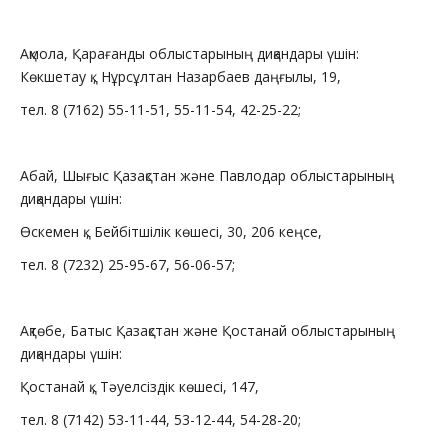
Ақмола, Қарағанды облыстарының диқандары үшін:
Көкшетау қ., Нұрсұлтан Назарбаев даңғылы, 19,
тел. 8 (7162) 55-11-51, 55-11-54, 42-25-22;
Абай, Шығыс Қазақстан және Павлодар облыстарының
диқандары үшін:
Өскемен қ., Бейбітшілік көшесі, 30, 206 кеңсе,
тел. 8 (7232) 25-95-67, 56-06-57;
Ақтөбе, Батыс Қазақстан және Қостанай облыстарының
диқандары үшін:
Қостанай қ., Тәуелсіздік көшесі, 147,
тел. 8 (7142) 53-11-44, 53-12-44, 54-28-20;