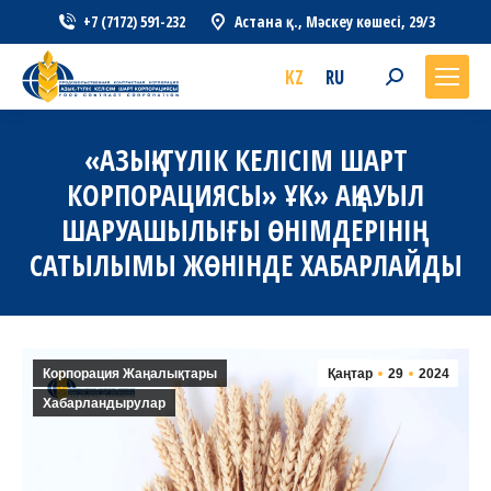
+7 (7172) 591-232
Астана қ., Мәскеу көшесі, 29/3
KZ
RU
Search:
«АЗЫҚ-ТҮЛІК КЕЛІСІМ ШАРТ
КОРПОРАЦИЯСЫ» ҰК» АҚ АУЫЛ
ШАРУАШЫЛЫҒЫ ӨНІМДЕРІНІҢ
САТЫЛЫМЫ ЖӨНІНДЕ ХАБАРЛАЙДЫ
Корпорация Жаңалықтары
Қаңтар
29
2024
Хабарландырулар