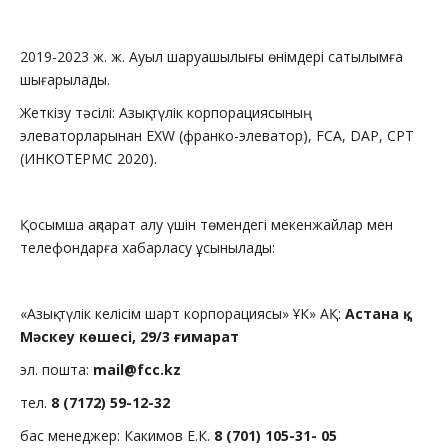
2019-2023 ж. ж. Ауыл шаруашылығы өнімдері сатылымға
шығарылады.
Жеткізу тәсілі: Азық-түлік корпорациясының
элеваторларынан EXW (франко-элеватор), FCA, DAP, CPT
(ИНКОТЕРМС 2020).
Қосымша ақпарат алу үшін төмендегі мекенжайлар мен
телефондарға хабарласу ұсынылады:
«Азық-түлік келісім шарт корпорациясы» ҰК» АҚ:
Астана қ.,
Мәскеу көшесі, 29/3 ғимарат
эл. пошта:
mail@fcc.kz
тел.
8
(7172) 59-12-32
бас менеджер: Какимов Е.К.
8
(
701
)
105-31- 05