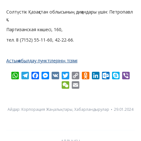
Солтүстік Қазақстан облысының диқандары үшін: Петропавл
қ.,
Партизанская көшесі, 160,
тел. 8 (7152) 55-11-60, 42-22-66.
Астық қабылдау пунктілерінің тізімі
WhatsApp
Telegram
Facebook
Messenger
VK
Twitter
Copy
Odnoklassniki
LinkedIn
Outlook.com
Skype
Vibe
Link
WeChat
Email
Айдар:
Корпорация Жаңалықтары
,
Хабарландырулар
29.01.2024
Post