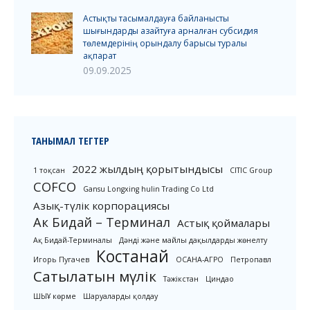
Астықты тасымалдауға байланысты
шығындарды азайтуға арналған субсидия
төлемдерінің орындалу барысы туралы
ақпарат
09.09.2025
ТАНЫМАЛ ТЕГТЕР
2022 жылдың қорытындысы
1 тоқсан
CITIC Group
COFCO
Gansu Longxing hulin Trading Co Ltd
Азық-түлік корпорациясы
Ак Бидай – Терминал
Астық қоймалары
Ақ Бидай-Терминалы
Дәнді және майлы дақылдарды жөнелту
Костанай
Игорь Пугачев
ОСАНА-АГРО
Петропавл
Сатылатын мүлік
Тәжікстан
Циндао
ШЫҰ көрме
Шаруаларды қолдау