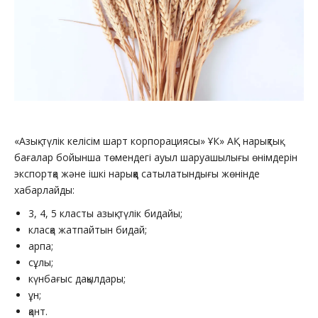
«Азық-түлік келісім шарт корпорациясы» ҰК» АҚ нарықтық
бағалар бойынша төмендегі ауыл шаруашылығы өнімдерін
экспортқа және ішкі нарыққа сатылатындығы жөнінде
хабарлайды:
3, 4, 5 класты азық-түлік бидайы;
класқа жатпайтын бидай;
арпа;
сұлы;
күнбағыс дақылдары;
ұн;
қант.