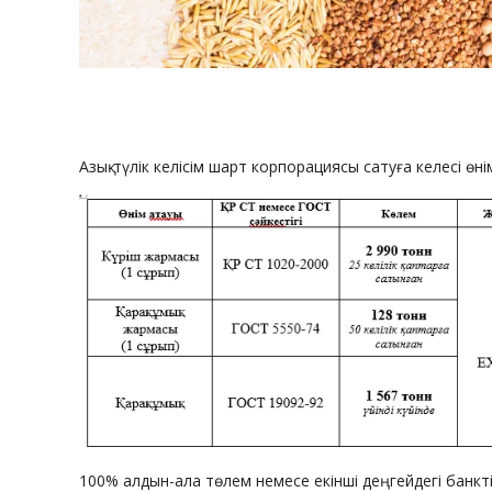
Азық-түлік келісім шарт корпорациясы сатуға келесі өн
100% алдын-ала төлем немесе екінші деңгейдегі банкті