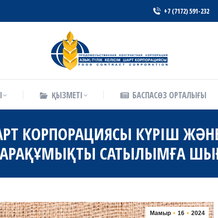
+7 (7172) 591-232
Ы
ҚЫЗМЕТІ
БАСПАСӨЗ ОРТАЛЫҒЫ
Ы
ҚЫЗМЕТІ
БАСПАСӨЗ ОРТАЛЫҒЫ
ШАРТ КОРПОРАЦИЯСЫ КҮРІШ ЖӘ
ҚАРАҚҰМЫҚТЫ САТЫЛЫМҒА ШЫ
Мамыр
16
2024