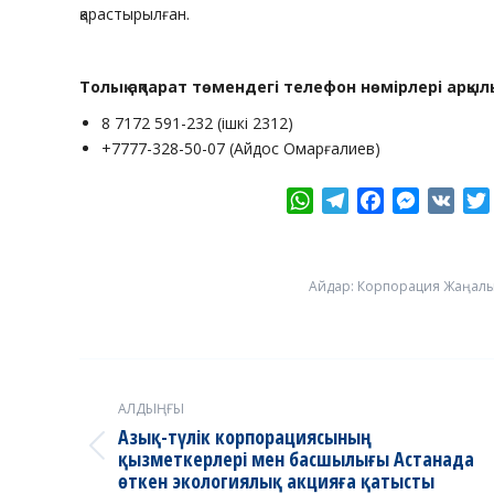
қарастырылған.
Толық ақпарат төмендегі телефон нөмірлері арқыл
8 7172 591-232 (ішкі 2312)
+7777-328-50-07 (Айдос Омарғалиев)
WhatsApp
Telegram
Facebook
Messeng
VK
Айдар:
Корпорация Жаңал
Post
navigation
АЛДЫҢҒЫ
Азық-түлік корпорациясының
Previous
қызметкерлері мен басшылығы Астанада
өткен экологиялық акцияға қатысты
post: