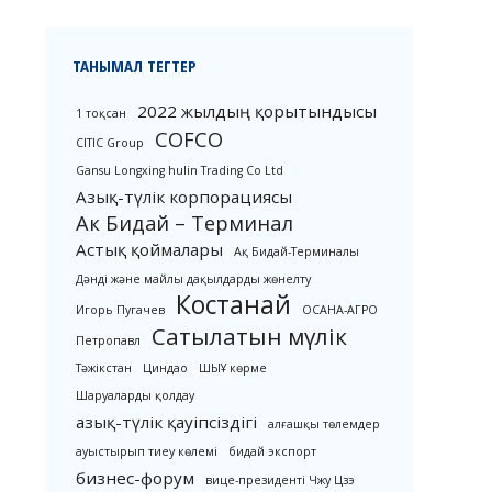
ТАНЫМАЛ ТЕГТЕР
2022 жылдың қорытындысы
1 тоқсан
COFCO
CITIC Group
Gansu Longxing hulin Trading Co Ltd
Азық-түлік корпорациясы
Ак Бидай – Терминал
Астық қоймалары
Ақ Бидай-Терминалы
Дәнді және майлы дақылдарды жөнелту
Костанай
Игорь Пугачев
ОСАНА-АГРО
Сатылатын мүлік
Петропавл
Тәжікстан
Циндао
ШЫҰ көрме
Шаруаларды қолдау
азық-түлік қауіпсіздігі
алғашқы төлемдер
ауыстырып тиеу көлемі
бидай экспорт
бизнес-форум
вице-президенті Чжу Цзэ