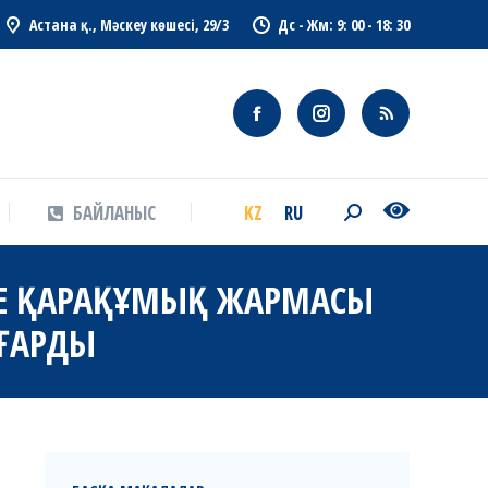
Астана қ., Мәскеу көшесі, 29/3
Дс - Жм: 9: 00 - 18: 30
KZ
RU
БАЙЛАНЫС
Search:
KZ
RU
БАЙЛАНЫС
Search:
НЕ ҚАРАҚҰМЫҚ ЖАРМАСЫ
ҒАРДЫ