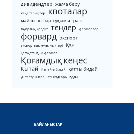
дивидендтер
жалға беру
квоталар
жаңа тарифтер
майлы зығыр тұқымы
рапс
тендер
тауарлық кредит
фермерлер
форвард
экспорт
ҚХР
экспорттық мүмкіндіктері
Қазақстандық фермер
Қоғамдық кеңес
Қытай
қатты бидай
Қытайға бидай
ұн тартушылар
өтінімді орындады
БАЙЛАНЫСТАР