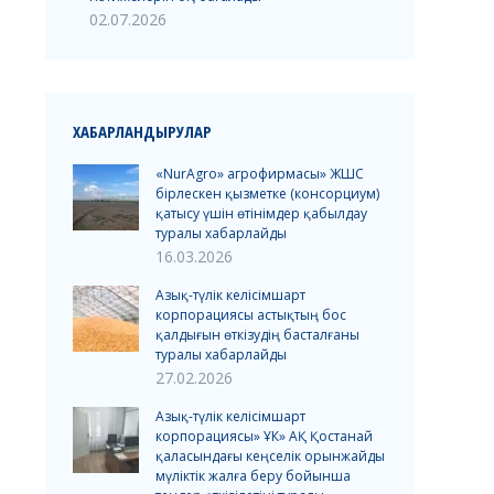
02.07.2026
ХАБАРЛАНДЫРУЛАР
«NurAgro» агрофирмасы» ЖШС
бірлескен қызметке (консорциум)
қатысу үшін өтінімдер қабылдау
туралы хабарлайды
16.03.2026
Азық-түлік келісімшарт
корпорациясы астықтың бос
қалдығын өткізудің басталғаны
туралы хабарлайды
27.02.2026
Азық-түлік келісімшарт
корпорациясы» ҰК» АҚ Қостанай
қаласындағы кеңселік орынжайды
мүліктік жалға беру бойынша