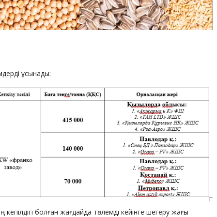
імдерді ұсынады:
ң кепілдігі болған жағдайда төлемді кейінге шегеру жағы