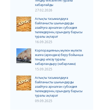
тендер өткізілетіні туралы
хабарлайды
27.02.2026
Астықты тасымалдауға
байланысты шығындарды
азайтуға арналған субсидия
төлемдерінің орындалу барысы
туралы ақпарат
16.09.2025
Корпорацияның мүлкін мүліктік
жалға (арендаға) беру бойынша
тендер өткізу туралы
хабарландыру (хабарлама)
15.09.2025
Астықты тасымалдауға
байланысты шығындарды
азайтуға арналған субсидия
төлемдерінің орындалу барысы
туралы ақпарат
09.09.2025