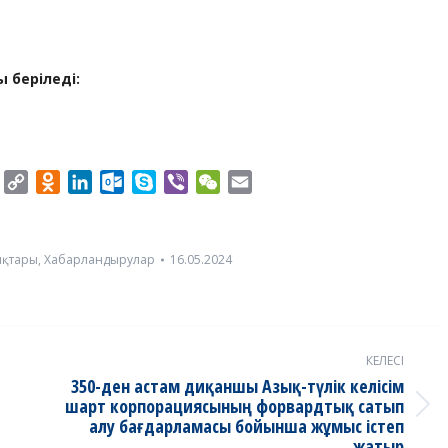
ы беріледі:
er
Twitter
Copy
Odnoklassniki
LinkedIn
Outlook.com
Skype
Viber
WeChat
Email
Link
ықтары
,
Хабарландырулар
16.05.2024
КЕЛЕСІ
350-ден астам диқаншы Азық-түлік келісім
шарт корпорациясының форвардтық сатып
Next
алу бағдарламасы бойынша жұмыс істеп
post:
жатыр