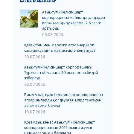
БАСҚА МАҚАЛАЛАР
Азық-түлік келісімшарт
корпорациясы майлы дақылдарды
қаржыландыру көлемін 2,6 есеге
арттырды
06.08.2026
Қазақстан мен Марокко агроөнеркәсіп
саласында ынтымақтастықты кеңейтуде
23.07.2026
Азық-түлік келісімшарт корпорациясы
Түркістан облысына 20 мың тонна бидай
жібереді
22.07.2026
Биыл Азық-түлік келісімшарт корпорациясы
аграршыларды қолдауға 60 млрд теңгеден
астам қаржы бөледі
13.07.2026
Қоғамдық кеңес Азық-түлік келісімшарт
корпорациясының 2025 жылғы жұмыс
нәтижелерін оң бағалады