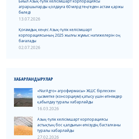
Биыл Азық-түлік келісімшарт корпорациясы
аграршыларды қолдауға 60 млрд теңгеден астам қаржы
бөледі
13.07.2026
Қоғамдық кеңес Азық-түлік келісімшарт
корпорациясының 2025 жылғы жұмыс нәтижелерін оң
бағалады
02.07.2026
ХАБАРЛАНДЫРУЛАР
«NurAgro» агрофирмасы» ЖШС бірлескен
қызметке (консорциум) қатысу үшін өтінімдер
қабылдау туралы хабарлайды
16.03.2026
Азық-түлік келісімшарт корпорациясы
астықтың бос қалдығын өткізудің басталғаны
туралы хабарлайды
27.02.2026