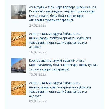
Азық-түлік келісімшарт корпорациясы» ҰК» АҚ
Қостанай қаласындағы кеңселік орынжайды
мүліктік жалға беру бойынша тендер
өткізілетіні туралы хабарлайды
27.02.2026
Астықты тасымалдауға байланысты
шығындарды азайтуға арналған субсидия
төлемдерінің орындалу барысы туралы
ақпарат
16.09.2025
Корпорацияның мүлкін мүліктік жалға
(арендаға) беру бойынша тендер өткізу туралы
хабарландыру (хабарлама)
15.09.2025
Астықты тасымалдауға байланысты
шығындарды азайтуға арналған субсидия
төлемдерінің орындалу барысы туралы
ақпарат
09.09.2025