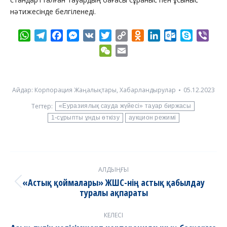
нәтижесінде белгіленеді.
WhatsApp
Telegram
Facebook
Messenger
VK
Twitter
Copy
Odnoklassniki
LinkedIn
Outlook.com
Skype
Vibe
Link
WeChat
Email
Айдар:
Корпорация Жаңалықтары
,
Хабарландырулар
05.12.2023
Тегтер:
«Еуразиялық сауда жүйесі» тауар биржасы
1-сұрыпты ұнды өткізу
аукцион режимі
Post
АЛДЫҢҒЫ
navigation
«Астық қоймалары» ЖШС-нің астық қабылдау
Previous
туралы ақпараты
post:
КЕЛЕСІ