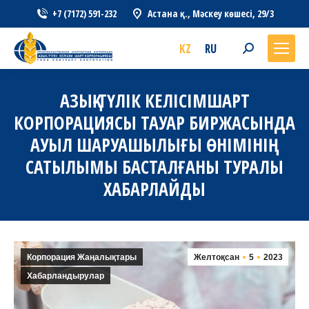
+7 (7172) 591-232
Астана қ., Мәскеу көшесі, 29/3
KZ
RU
Search:
АЗЫҚ-ТҮЛІК КЕЛІСІМШАРТ
КОРПОРАЦИЯСЫ ТАУАР БИРЖАСЫНДА
АУЫЛ ШАРУАШЫЛЫҒЫ ӨНІМІНІҢ
САТЫЛЫМЫ БАСТАЛҒАНЫ ТУРАЛЫ
ХАБАРЛАЙДЫ
Корпорация Жаңалықтары
Желтоқсан
5
2023
Хабарландырулар