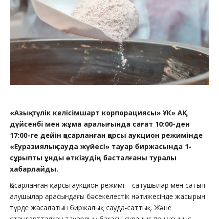
«Азық-түлік келісімшарт корпорациясы» ҰК» АҚ
дүйсенбі мен жұма аралығында сағат 10:00-ден
17:00-ге дейін қосарланған қарсы аукцион режимінде
«Еуразиялық сауда жүйесі» тауар биржасында 1-
сұрыпты ұнды өткізудің басталғаны туралы
хабарлайды.
Қосарланған қарсы аукцион режимі – сатушылар мен сатып
алушылар арасындағы бәсекелестік нәтижесінде жасырын
түрде жасалатын биржалық сауда-саттық. Және
стандартталған тауардың бағасы сұраныс пен ұсыныс