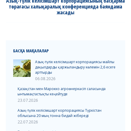
Азық-түлік келісімшарт корпорациясының басқарма
төрағасы халықаралық конференцияда баяндама
Next
жасады
post:
БАСҚА МАҚАЛАЛАР
Азық-түлік келісімшарт корпорациясы майлы
дақылдарды қаржыландыру көлемін 2,6 есеге
арттырды
06.08.2026
Қазақстан мен Марокко агроөнеркәсіп саласында
ынтымақтастықты кеңейтуде
23.07.2026
Азық-түлік келісімшарт корпорациясы Түркістан
облысына 20 мың тонна бидай жібереді
22.07.2026