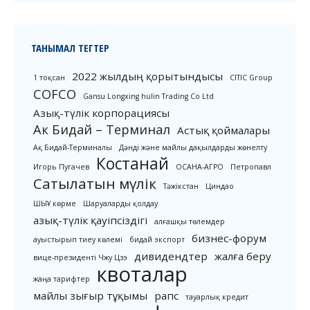
ТАНЫМАЛ ТЕГТЕР
2022 жылдың қорытындысы
1 тоқсан
CITIC Group
COFCO
Gansu Longxing hulin Trading Co Ltd
Азық-түлік корпорациясы
Ак Бидай – Терминал
Астық қоймалары
Ақ Бидай-Терминалы
Дәнді және майлы дақылдарды жөнелту
Костанай
Игорь Пугачев
ОСАНА-АГРО
Петропавл
Сатылатын мүлік
Тәжікстан
Циндао
ШЫҰ көрме
Шаруаларды қолдау
азық-түлік қауіпсіздігі
алғашқы төлемдер
бизнес-форум
ауыстырып тиеу көлемі
бидай экспорт
дивидендтер
жалға беру
вице-президенті Чжу Цзэ
квоталар
жаңа тарифтер
майлы зығыр тұқымы
рапс
тауарлық кредит