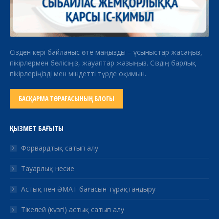
Сізден кері байланыс өте маңызды – ұсыныстар жасаңыз,
пікірлермен бөлісіңіз, жауаптар жазыңыз. Сіздің барлық
пікірлеріңізді мен міндетті түрде оқимын.
БАСҚАРМА ТӨРАҒАСЫНЫҢ БЛОГЫ
ҚЫЗМЕТ БАҒЫТЫ
Форвардтық сатып алу
Тауарлық несие
Астық пен ӘМАТ бағасын тұрақтандыру
Тікелей (күзгі) астық сатып алу