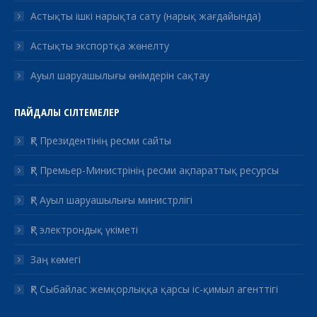
Астықты ішкі нарықта сату (нарық жағдайында)
Астықты экспортқа жөнелту
Ауыл шаруашылығы өнімдерін сақтау
ПАЙДАЛЫ СІЛТЕМЕЛЕР
ҚР Президентінің ресми сайты
ҚР Премьер-Министрінің ресми ақпараттық ресурсы
ҚР Ауыл шаруашылығы министрлігі
ҚР электрондық үкіметі
Заң көмегі
ҚР Сыбайлас жемқорлыққа қарсы іс-қимыл агенттігі