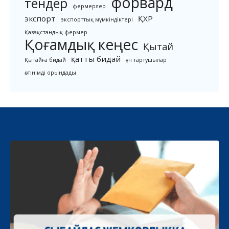
форвард
тендер
фермерлер
экспорт
ҚХР
экспорттық мүмкіндіктері
Қазақстандық фермер
Қоғамдық кеңес
Қытай
қатты бидай
Қытайға бидай
ұн тартушылар
өтінімді орындады