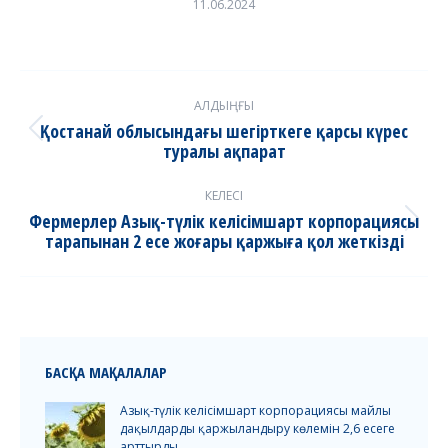
11.06.2024
Post
АЛДЫҢҒЫ
navigation
Қостанай облысындағы шегірткеге қарсы күрес
Previous
туралы ақпарат
post:
КЕЛЕСІ
Фермерлер Азық-түлік келісімшарт корпорациясы
Next
тарапынан 2 есе жоғары қаржыға қол жеткізді
post:
БАСҚА МАҚАЛАЛАР
Азық-түлік келісімшарт корпорациясы майлы
дақылдарды қаржыландыру көлемін 2,6 есеге
арттырды