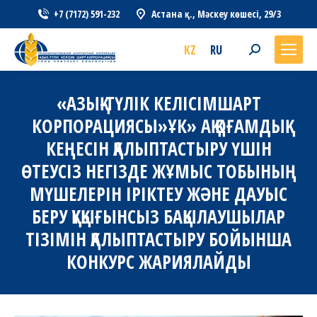
+7 (7172) 591-232
Астана қ., Мәскеу көшесі, 29/3
KZ
RU
Search:
«АЗЫҚ-ТҮЛІК КЕЛІСІМШАРТ
КОРПОРАЦИЯСЫ»ҰК» АҚ ҚОҒАМДЫҚ
КЕҢЕСІН ҚАЛЫПТАСТЫРУ ҮШІН
ӨТЕУСІЗ НЕГІЗДЕ ЖҰМЫС ТОБЫНЫҢ
МҮШЕЛЕРІН ІРІКТЕУ ЖӘНЕ ДАУЫС
БЕРУ ҚҰҚЫҒЫНСЫЗ БАҚЫЛАУШЫЛАР
ТІЗІМІН ҚАЛЫПТАСТЫРУ БОЙЫНША
КОНКУРС ЖАРИЯЛАЙДЫ