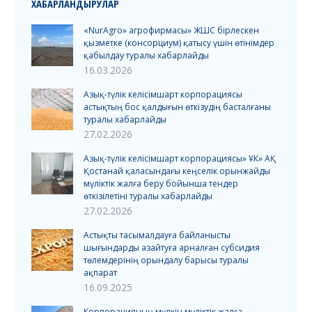
ХАБАРЛАНДЫРУЛАР
«NurAgro» агрофирмасы» ЖШС бірлескен
қызметке (консорциум) қатысу үшін өтінімдер
қабылдау туралы хабарлайды
16.03.2026
Азық-түлік келісімшарт корпорациясы
астықтың бос қалдығын өткізудің басталғаны
туралы хабарлайды
27.02.2026
Азық-түлік келісімшарт корпорациясы» ҰК» АҚ
Қостанай қаласындағы кеңселік орынжайды
мүліктік жалға беру бойынша тендер
өткізілетіні туралы хабарлайды
27.02.2026
Астықты тасымалдауға байланысты
шығындарды азайтуға арналған субсидия
төлемдерінің орындалу барысы туралы
ақпарат
16.09.2025
Корпорацияның мүлкін мүліктік жалға