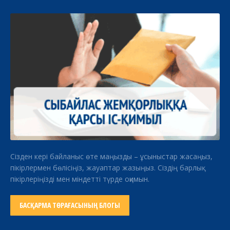
Сізден кері байланыс өте маңызды – ұсыныстар жасаңыз,
пікірлермен бөлісіңіз, жауаптар жазыңыз. Сіздің барлық
пікірлеріңізді мен міндетті түрде оқимын.
БАСҚАРМА ТӨРАҒАСЫНЫҢ БЛОГЫ