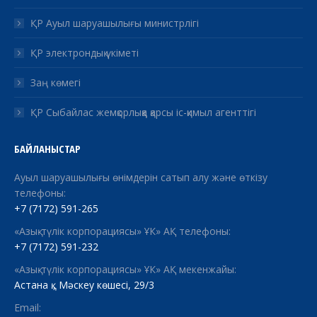
ҚР Ауыл шаруашылығы министрлігі
ҚР электрондық үкіметі
Заң көмегі
ҚР Сыбайлас жемқорлыққа қарсы іс-қимыл агенттігі
БАЙЛАНЫСТАР
Ауыл шаруашылығы өнімдерін сатып алу және өткізу
телефоны:
+7 (7172) 591-265
«Азық-түлік корпорациясы» ҰК» АҚ телефоны:
+7 (7172) 591-232
«Азық-түлік корпорациясы» ҰК» АҚ мекенжайы:
Астана қ., Мәскеу көшесі, 29/3
Email: