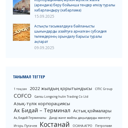
(арендаға) беру бойынша тендер өткізу туралы
хабарландыру (хабарлама)
15.09.2025
Астықты тасымалдауға байланысты
шығындарды азайтуға арналған субсидия
төлемдерінің орындалу барысы туралы
ақпарат
09.09.2025
ТАНЫМАЛ ТЕГТЕР
2022 жылдың қорытындысы
1 тоқсан
CITIC Group
COFCO
Gansu Longxing hulin Trading Co Ltd
Азық-түлік корпорациясы
Ак Бидай – Терминал
Астық қоймалары
Ақ Бидай-Терминалы
Дәнді және майлы дақылдарды жөнелту
Костанай
Игорь Пугачев
ОСАНА-АГРО
Петропавл