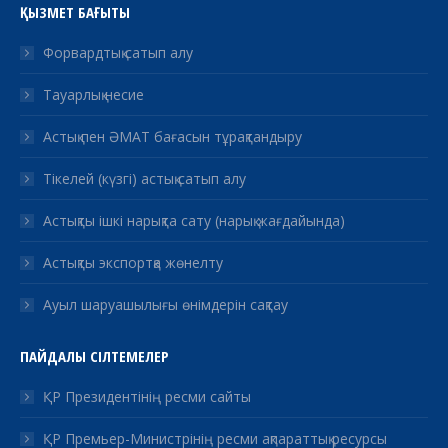
ҚЫЗМЕТ БАҒЫТЫ
Форвардтық сатып алу
Тауарлық несие
Астық пен ӘМАТ бағасын тұрақтандыру
Тікелей (күзгі) астық сатып алу
Астықты ішкі нарықта сату (нарық жағдайында)
Астықты экспортқа жөнелту
Ауыл шаруашылығы өнімдерін сақтау
ПАЙДАЛЫ СІЛТЕМЕЛЕР
ҚР Президентінің ресми сайты
ҚР Премьер-Министрінің ресми ақпараттық ресурсы