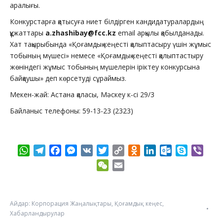
аралығы.
Конкурстарға қатысуға ниет білдірген кандидатуралардың
құжаттары
a.zhashibay@fcc.kz
email арқылы қабылданады.
Хат тақырыбында «Қоғамдық кеңесті қалыптасыру үшін жұмыс
тобының мүшесі» немесе «Қоғамдық кеңесті қалыптастыру
жөніндегі жұмыс тобының мүшелерін іріктеу конкурсына
байқаушы» деп көрсетуді сұраймыз.
Мекен-жай: Астана қаласы, Мәскеу к-сі 29/3
Байланыс телефоны: 59-13-23 (2323)
WhatsApp
Telegram
Facebook
Messenger
VK
Twitter
Copy
Odnoklassniki
LinkedIn
Outlook.com
Skype
Vibe
Link
WeChat
Email
Айдар:
Корпорация Жаңалықтары
,
Қоғамдық кеңес
,
Хабарландырулар