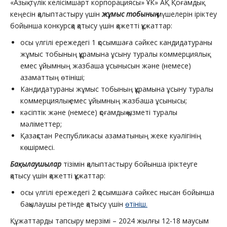
«Азық-түлік келісімшарт корпорациясы» ҰК» АҚ Қоғамдық
кеңесін қалыптастыру үшін
жұмыс тобының
мүшелерін іріктеу
бойынша конкурсқа қатысу үшін қажетті құжаттар:
осы үлгілі ережедегі 1 қосымшаға сәйкес кандидатураны
жұмыс тобының құрамына ұсыну туралы коммерциялық
емес ұйымның жазбаша ұсынысын және (немесе)
азаматтың өтініші;
Кандидатураны жұмыс тобының құрамына ұсыну туралы
коммерциялық емес ұйымның жазбаша ұсынысы;
кәсіптік және (немесе) қоғамдық қызметі туралы
мәліметтер;
Қазақстан Республикасы азаматының жеке куәлігінің
көшірмесі.
Бақылаушылар
тізімін қалыптастыру бойынша іріктеуге
қатысу үшін қажетті құжаттар:
осы үлгілі ережедегі 2 қосымшаға сәйкес нысан бойынша
бақылаушы ретінде қатысу үшін
өтініш.
Құжаттарды тапсыру мерзімі – 2024 жылғы 12-18 маусым