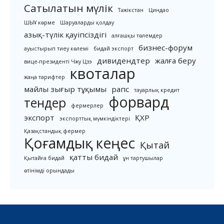
Сатылатын мүлік
Тәжікстан
Циндао
ШЫҰ көрме
Шаруаларды қолдау
азық-түлік қауіпсіздігі
алғашқы төлемдер
бизнес-форум
ауыстырып тиеу көлемі
бидай экспорт
дивидендтер
жалға беру
вице-президенті Чжу Цзэ
квоталар
жаңа тарифтер
майлы зығыр тұқымы
рапс
тауарлық кредит
форвард
тендер
фермерлер
экспорт
ҚХР
экспорттық мүмкіндіктері
Қазақстандық фермер
Қоғамдық кеңес
Қытай
қатты бидай
Қытайға бидай
ұн тартушылар
өтінімді орындады