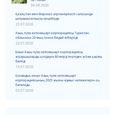
06.08.2026
Қазақстан мен Марокко агроөнеркәсіп саласында
ынтымақтастықты кеңейтуде
23.07.2026
Азық-түлік келісімшарт корпорациясы Түркістан
облысына 20 мың тонна бидай жібереді
22.07.2026
Биыл Азық-түлік келісімшарт корпорациясы
аграршыларды қолдауға 60 млрд теңгеден астам қаржы
бөледі
13.07.2026
Қоғамдық кеңес Азық-түлік келісімшарт
корпорациясының 2025 жылғы жұмыс нәтижелерін оң
бағалады
02.07.2026