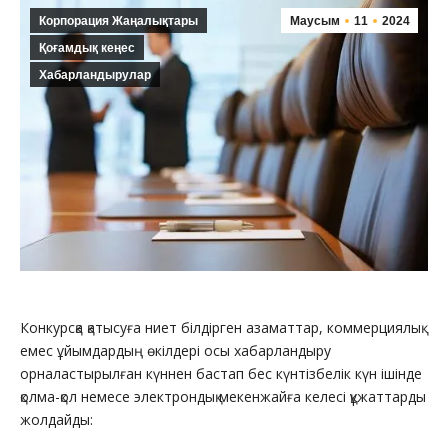
Корпорация Жаңалықтары
Маусым
11
2024
Қоғамдық кеңес
Хабарландырулар
Конкурсқа қатысуға ниет білдірген азаматтар, коммерциялық
емес ұйымдардың өкілдері осы хабарландыру
орналастырылған күннен бастап бес күнтізбелік күн ішінде
қолма-қол немесе электрондық мекенжайға келесі құжаттарды
жолдайды: