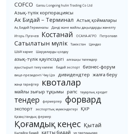
COFCO
Gansu Longxing hulin Trading Co Ltd
Азық-түлік корпорациясы
Ак Бидай – Терминал
Астық қоймалары
Ақ Бидай-Терминалы
Дәнді және майлы дақылдарды жөнелту
Костанай
Игорь Пугачев
ОСАНА-АГРО
Петропавл
Сатылатын мүлік
Тәжікстан
Циндао
ШЫҰ көрме
Шаруаларды қолдау
азық-түлік қауіпсіздігі
алғашқы төлемдер
бизнес-форум
ауыстырып тиеу көлемі
бидай экспорт
дивидендтер
жалға беру
вице-президенті Чжу Цзэ
квоталар
жаңа тарифтер
майлы зығыр тұқымы
рапс
тауарлық кредит
форвард
тендер
фермерлер
экспорт
ҚХР
экспорттық мүмкіндіктері
Қазақстандық фермер
Қоғамдық кеңес
Қытай
қатты бидай
Қытайға бидай
ұн тартушылар