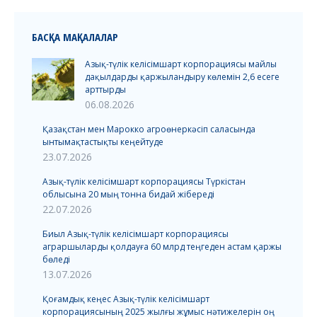
БАСҚА МАҚАЛАЛАР
Азық-түлік келісімшарт корпорациясы майлы
дақылдарды қаржыландыру көлемін 2,6 есеге
арттырды
06.08.2026
Қазақстан мен Марокко агроөнеркәсіп саласында
ынтымақтастықты кеңейтуде
23.07.2026
Азық-түлік келісімшарт корпорациясы Түркістан
облысына 20 мың тонна бидай жібереді
22.07.2026
Биыл Азық-түлік келісімшарт корпорациясы
аграршыларды қолдауға 60 млрд теңгеден астам қаржы
бөледі
13.07.2026
Қоғамдық кеңес Азық-түлік келісімшарт
корпорациясының 2025 жылғы жұмыс нәтижелерін оң