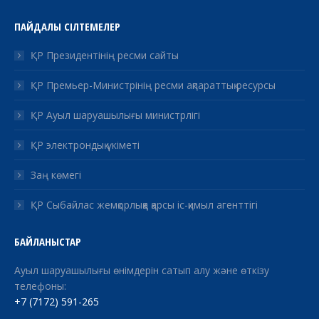
ПАЙДАЛЫ СІЛТЕМЕЛЕР
ҚР Президентінің ресми сайты
ҚР Премьер-Министрінің ресми ақпараттық ресурсы
ҚР Ауыл шаруашылығы министрлігі
ҚР электрондық үкіметі
Заң көмегі
ҚР Сыбайлас жемқорлыққа қарсы іс-қимыл агенттігі
БАЙЛАНЫСТАР
Ауыл шаруашылығы өнімдерін сатып алу және өткізу
телефоны:
+7 (7172) 591-265