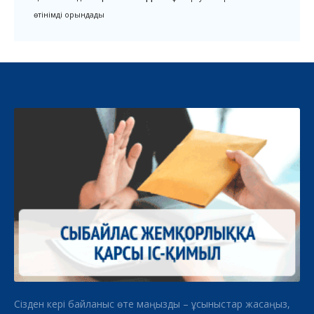
өтінімді орындады
Сізден кері байланыс өте маңызды – ұсыныстар жасаңыз,