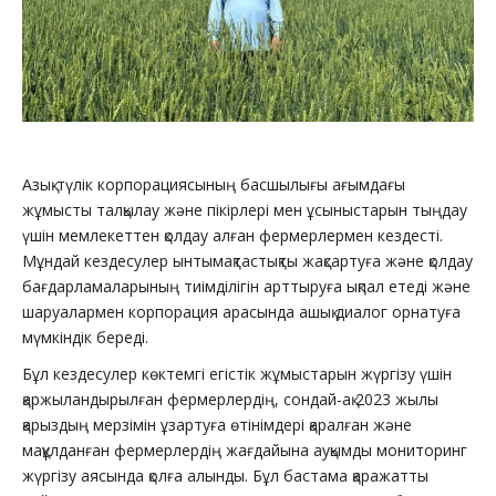
Азық-түлік корпорациясының басшылығы ағымдағы
жұмысты талқылау және пікірлері мен ұсыныстарын тыңдау
үшін мемлекеттен қолдау алған фермерлермен кездесті.
Мұндай кездесулер ынтымақтастықты жақсартуға және қолдау
бағдарламаларының тиімділігін арттыруға ықпал етеді және
шаруалармен корпорация арасында ашық диалог орнатуға
мүмкіндік береді.
Бұл кездесулер көктемгі егістік жұмыстарын жүргізу үшін
қаржыландырылған фермерлердің, сондай-ақ 2023 жылы
қарыздың мерзімін ұзартуға өтінімдері қаралған және
мақұлданған фермерлердің жағдайына ауқымды мониторинг
жүргізу аясында қолға алынды. Бұл бастама қаражатты