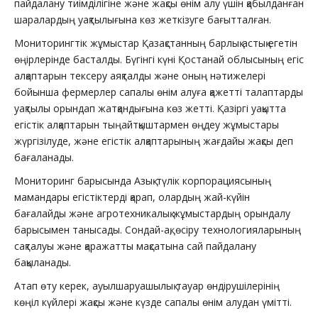
пайдалану тиімділігіне және жақсы өнім алу үшін қабылданған
шаралардың уақтылығына көз жеткізуге бағытталған.
Мониторингтік жұмыстар Қазақстанның барлық астық егетін
өңірлерінде басталды. Бүгінгі күні Қостанай облысының егіс
алқаптарын тексеру аяқталды және оның нәтижелері
бойынша фермерлер сапалы өнім алуға қажетті талаптарды
уақтылы орындап жатқандығына көз жетті. Қазіргі уақытта
егістік алқаптарын тыңайтқыштармен өңдеу жұмыстары
жүргізілуде, және егістік алқаптарының жағдайы жақсы деп
бағаланады.
Мониторинг барысында Азық-түлік корпорациясының
мамандары егістіктерді қарап, олардың жай-күйін
бағалайды және агротехникалық жұмыстардың орындалу
барысымен танысады. Сондай-ақ, өсіру технологияларының
сақталуы және қаражатты мақсатына сай пайдалану
бақыланады.
Атап өту керек, ауылшаруашылық тауар өндірушілерінің
көңіл күйлері жақсы және күзде сапалы өнім алудан үмітті.