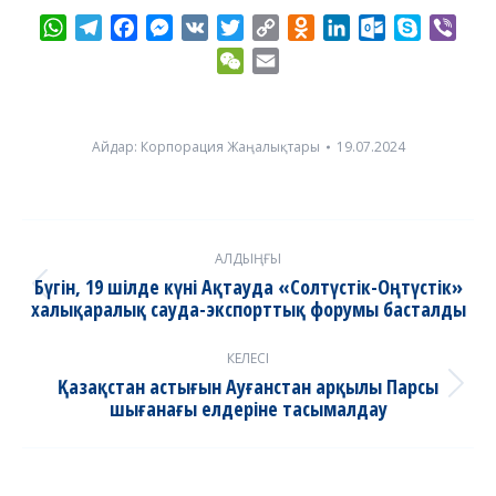
WhatsApp
Telegram
Facebook
Messenger
VK
Twitter
Copy
Odnoklassniki
LinkedIn
Outlook.com
Skype
Vibe
Link
WeChat
Email
Айдар:
Корпорация Жаңалықтары
19.07.2024
Post
АЛДЫҢҒЫ
navigation
Бүгін, 19 шілде күні Ақтауда «Солтүстік-Оңтүстік»
Previous
халықаралық сауда-экспорттық форумы басталды
post:
КЕЛЕСІ
Қазақстан астығын Ауғанстан арқылы Парсы
Next
шығанағы елдеріне тасымалдау
post: