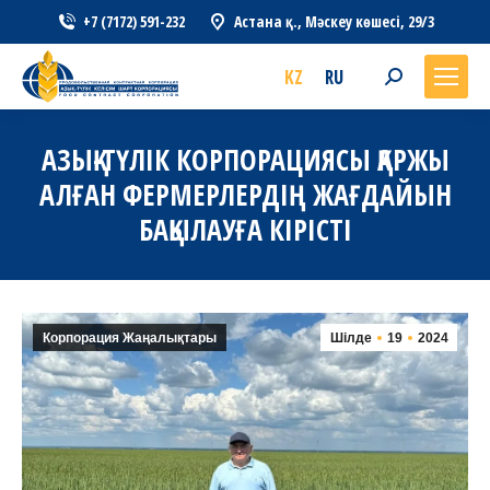
+7 (7172) 591-232
Астана қ., Мәскеу көшесі, 29/3
KZ
RU
Search:
АЗЫҚ-ТҮЛІК КОРПОРАЦИЯСЫ ҚАРЖЫ
АЛҒАН ФЕРМЕРЛЕРДІҢ ЖАҒДАЙЫН
БАҚЫЛАУҒА КІРІСТІ
Корпорация Жаңалықтары
Шілде
19
2024