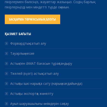
пікірлермен бөлісіңіз, жауаптар жазыңыз. Сіздің барлық
пікірлеріңізді мен міндетті түрде оқимын.
БАСҚАРМА ТӨРАҒАСЫНЫҢ БЛОГЫ
ҚЫЗМЕТ БАҒЫТЫ
Форвардтық сатып алу
Тауарлық несие
Астық пен ӘМАТ бағасын тұрақтандыру
Тікелей (күзгі) астық сатып алу
Астықты ішкі нарықта сату (нарық жағдайында)
Астықты экспортқа жөнелту
Ауыл шаруашылығы өнімдерін сақтау