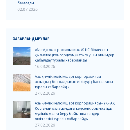
бағалады
02.07.2026
ХАБАРЛАНДЫРУЛАР
«NurAgro» агрофирмасы» ЖШС бірлескен
қызметке (консорциум) қатысу үшін өтінімдер
қабылдау туралы хабарлайды
16.03.2026
Азық-түлік келісімшарт корпорациясы
астықтың бос қалдығын өткізудің басталғаны
туралы хабарлайды
27.02.2026
Азық-түлік келісімшарт корпорациясы» ҰК» АҚ
Қостанай қаласындағы кеңселік орынжайды
мүліктік жалға беру бойынша тендер
өткізілетіні туралы хабарлайды
27.02.2026