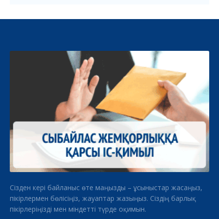
Сізден кері байланыс өте маңызды – ұсыныстар жасаңыз,
пікірлермен бөлісіңіз, жауаптар жазыңыз. Сіздің барлық
пікірлеріңізді мен міндетті түрде оқимын.