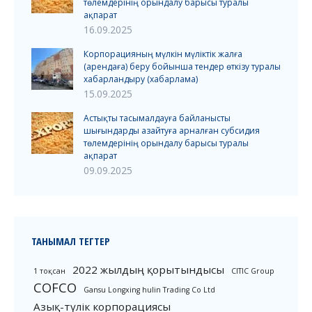
төлемдерінің орындалу барысы туралы
ақпарат
16.09.2025
Корпорацияның мүлкін мүліктік жалға
(арендаға) беру бойынша тендер өткізу туралы
хабарландыру (хабарлама)
15.09.2025
Астықты тасымалдауға байланысты
шығындарды азайтуға арналған субсидия
төлемдерінің орындалу барысы туралы
ақпарат
09.09.2025
ТАНЫМАЛ ТЕГТЕР
2022 жылдың қорытындысы
1 тоқсан
CITIC Group
COFCO
Gansu Longxing hulin Trading Co Ltd
Азық-түлік корпорациясы