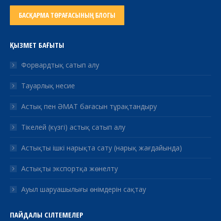
БАСҚАРМА ТӨРАҒАСЫНЫҢ БЛОГЫ
ҚЫЗМЕТ БАҒЫТЫ
Форвардтық сатып алу
Тауарлық несие
Астық пен ӘМАТ бағасын тұрақтандыру
Тікелей (күзгі) астық сатып алу
Астықты ішкі нарықта сату (нарық жағдайында)
Астықты экспортқа жөнелту
Ауыл шаруашылығы өнімдерін сақтау
ПАЙДАЛЫ СІЛТЕМЕЛЕР