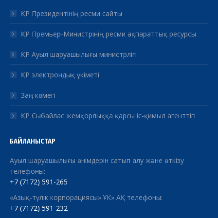
ҚР Президентінің ресми сайты
ҚР Премьер-Министрінің ресми ақпараттық ресурсы
ҚР Ауыл шаруашылығы министрлігі
ҚР электрондық үкіметі
Заң көмегі
ҚР Сыбайлас жемқорлыққа қарсы іс-қимыл агенттігі
БАЙЛАНЫСТАР
Ауыл шаруашылығы өнімдерін сатып алу және өткізу
телефоны:
+7 (7172) 591-265
«Азық-түлік корпорациясы» ҰК» АҚ телефоны:
+7 (7172) 591-232