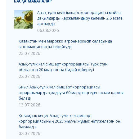
БАСҚА МАҚАЛАЛАР
Азық-түлік келісімшарт корпорациясы майлы
дақылдарды қаржыландыру көлемін 2,6 есеге
арттырды
06.08.2026
Қазақстан мен Марокко агроөнеркәсіп саласында
ынтымақтастықты кеңейтуде
23.07.2026
Азық-түлік келісімшарт корпорациясы Түркістан
облысына 20 мың тонна бидай жібереді
22.07.2026
Биыл Азық-түлік келісімшарт корпорациясы
аграршыларды қолдауға 60 млрд теңгеден астам қаржы
бөледі
13.07.2026
Қоғамдық кеңес Азық-түлік келісімшарт
корпорациясының 2025 жылғы жұмыс нәтижелерін оң
бағалады
02.07.2026