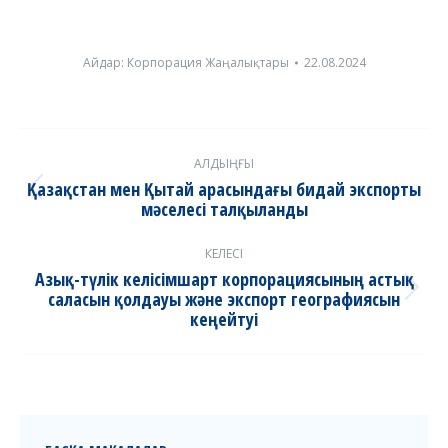
Айдар:
Корпорация Жаңалықтары
22.08.2024
Post
АЛДЫҢҒЫ
navigation
Қазақстан мен Қытай арасындағы бидай экспорты
Previous
мәселесі талқыланды
post:
КЕЛЕСІ
Азық-түлік келісімшарт корпорациясының астық
саласын қолдауы және экспорт географиясын
Next
кеңейтуі
post: