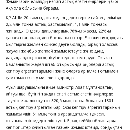
Жұманғарин еліміздің негізгі астық егетін өңірлерінің бірі –
Ақмола облысына барады.
ҚР АШМ 20 тамыздағы жедел деректеріне сәйкес, елімізде
2,2 млн тонна астық бастырылып, 1,1 млн тоннасы
жиналды. Ондағы дақылдардың 76%-ы жақсы, 22%-ы
қанағаттанарлық деп бағаланып отыр. Егін жинау қарқыны
былтырғы жылмен сәйкес деуге болады, бірақ толассыз
жауған жаңбыр жаппай жұмыс істеуге және дәнді
дақылдардың толық пісуіне кедергі келтіруде. Осыған
байланысты Жедел штаб отырысында өңірлерді астық
кептіру агрегаттарымен және оларға арналған отынмен
қамтамасыз ету мәселесі қаралды.
Ауыл шаруашылығы вице-министрі Азат Сұлтановтың
айтуынша, бүгінгі таңда негізгі астық егетін өңірлерде
тәулігіне жалпы қуаты 820,6 мың тонна болатын 1301
астық кептіру агрегаты бар. Осы кептіру агрегаттарының
жұмысы үшін 61 мың тонна арзандатылған дизель
отынына өтінімдер келіп түсті. Бірақ кейбір облыстарда
кептіргіштер сұйытылған газбен жұмыс істейді, сондықтан