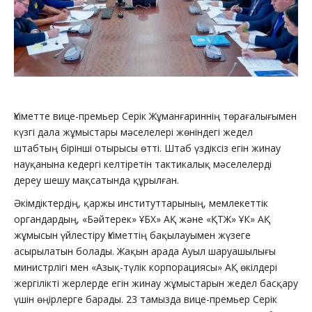
Үкіметте вице-премьер Серік Жұманғариннің төрағалығымен
күзгі дала жұмыстары мәселелері жөніндегі жедел
штабтың бірінші отырысы өтті. Штаб үздіксіз егін жинау
науқанына кедергі келтіретін тактикалық мәселелерді
дереу шешу мақсатында құрылған.
Әкімдіктердің, қаржы институттарының, мемлекеттік
органдардың, «Бәйтерек» ҰБХ» АҚ және «ҚТЖ» ҰК» АҚ
жұмысын үйлестіру Үкіметтің бақылауымен жүзеге
асырылатын болады. Жақын арада Ауыл шаруашылығы
министрлігі мен «Азық-түлік корпорациясы» АҚ өкілдері
жергілікті жерлерде егін жинау жұмыстарын жедел басқару
үшін өңірлерге барады. 23 тамызда вице-премьер Серік