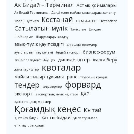
Ак Бидай – Терминал
Астық қоймалары
Ақ Бидай-Терминалы
Дәнді және майлы дақылдарды жөнелту
Костанай
Игорь Пугачев
ОСАНА-АГРО
Петропавл
Сатылатын мүлік
Тәжікстан
Циндао
ШЫҰ көрме
Шаруаларды қолдау
азық-түлік қауіпсіздігі
алғашқы төлемдер
бизнес-форум
ауыстырып тиеу көлемі
бидай экспорт
дивидендтер
жалға беру
вице-президенті Чжу Цзэ
квоталар
жаңа тарифтер
майлы зығыр тұқымы
рапс
тауарлық кредит
форвард
тендер
фермерлер
экспорт
ҚХР
экспорттық мүмкіндіктері
Қазақстандық фермер
Қоғамдық кеңес
Қытай
қатты бидай
Қытайға бидай
ұн тартушылар
өтінімді орындады