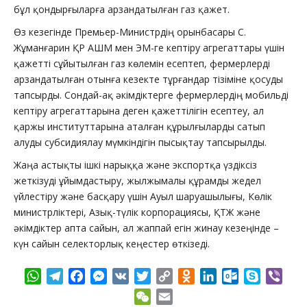
бұл қондырғыларға арзандатылған газ қажет.
Өз кезегінде Премьер-Министрдің орынбасары С.
Жұманғарин ҚР АШМ мен ЭМ-ге кептіру агрегаттары үшін
қажетті сұйытылған газ көлемін есептеп, фермерлерді
арзандатылған отынға кезекте тұрғандар тізіміне қосуды
тапсырды. Сондай-ақ әкімдіктерге фермерлердің мобильді
кептіру агрегаттарына деген қажеттілігін есептеу, ал
қаржы институттарына аталған құрылғыларды сатып
алуды субсидиялау мүмкіндігін пысықтау тапсырылды.
Жаңа астықты ішкі нарыққа және экспортқа үздіксіз
жеткізуді ұйымдастыру, жылжымалы құрамды жедел
үйлестіру және басқару үшін Ауыл шаруашылығы, Көлік
министрліктері, Азық-түлік корпорациясы, ҚТЖ және
әкімдіктер апта сайын, ал жаппай егін жинау кезеңінде –
күн сайын селекторлық кеңестер өткізеді.
WhatsApp
Telegram
Facebook
Messenger
VK
Twitter
Copy
Odnoklassniki
LinkedIn
Outlook.com
Skype
Vibe
Link
WeChat
Email