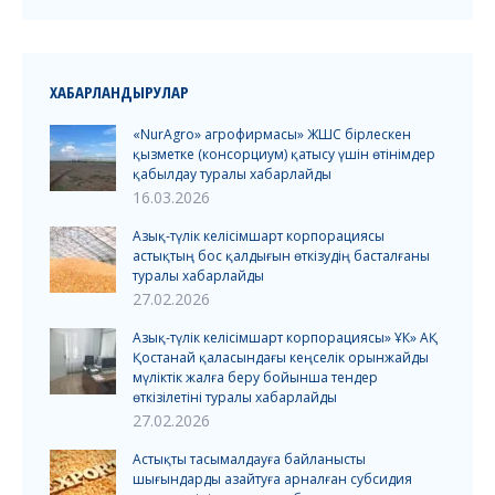
ХАБАРЛАНДЫРУЛАР
«NurAgro» агрофирмасы» ЖШС бірлескен
қызметке (консорциум) қатысу үшін өтінімдер
қабылдау туралы хабарлайды
16.03.2026
Азық-түлік келісімшарт корпорациясы
астықтың бос қалдығын өткізудің басталғаны
туралы хабарлайды
27.02.2026
Азық-түлік келісімшарт корпорациясы» ҰК» АҚ
Қостанай қаласындағы кеңселік орынжайды
мүліктік жалға беру бойынша тендер
өткізілетіні туралы хабарлайды
27.02.2026
Астықты тасымалдауға байланысты
шығындарды азайтуға арналған субсидия