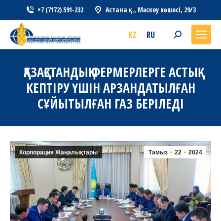
+7 (7172) 591-232
Астана қ., Мәскеу көшесі, 29/3
KZ
RU
Search:
ҚАЗАҚСТАНДЫҚ ФЕРМЕРЛЕРГЕ АСТЫҚ
КЕПТІРУ ҮШІН АРЗАНДАТЫЛҒАН
СҰЙЫТЫЛҒАН ГАЗ БЕРІЛЕДІ
Корпорация Жаңалықтары
Тамыз
22
2024