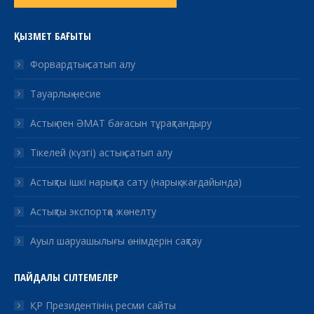
ҚЫЗМЕТ БАҒЫТЫ
Форвардтық сатып алу
Тауарлық несие
Астық пен ӘМАТ бағасын тұрақтандыру
Тікелей (күзгі) астық сатып алу
Астықты ішкі нарықта сату (нарық жағдайында)
Астықты экспортқа жөнелту
Ауыл шаруашылығы өнімдерін сақтау
ПАЙДАЛЫ СІЛТЕМЕЛЕР
ҚР Президентінің ресми сайты