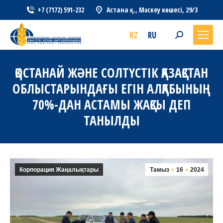
+7 (7172) 591-232
Астана қ., Мәскеу көшесі, 29/3
KZ
RU
Search:
ҚОСТАНАЙ ЖӘНЕ СОЛТҮСТІК ҚАЗАҚСТАН
ОБЛЫСТАРЫНДАҒЫ ЕГІН АЛҚАБЫНЫҢ
70%-ДАН АСТАМЫ ЖАҚСЫ ДЕП
ТАНЫЛДЫ
Корпорация Жаңалықтары
Тамыз
16
2024