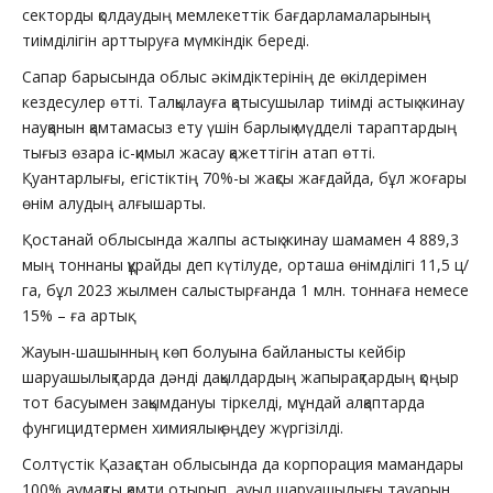
секторды қолдаудың мемлекеттік бағдарламаларының
тиімділігін арттыруға мүмкіндік береді.
Сапар барысында облыс әкімдіктерінің де өкілдерімен
кездесулер өтті. Талқылауға қатысушылар тиімді астық жинау
науқанын қамтамасыз ету үшін барлық мүдделі тараптардың
тығыз өзара іс-қимыл жасау қажеттігін атап өтті.
Қуантарлығы, егістіктің 70%-ы жақсы жағдайда, бұл жоғары
өнім алудың алғышарты.
Қостанай облысында жалпы астық жинау шамамен 4 889,3
мың тоннаны құрайды деп күтілуде, орташа өнімділігі 11,5 ц/
га, бұл 2023 жылмен салыстырғанда 1 млн. тоннаға немесе
15% – ға артық.
Жауын-шашынның көп болуына байланысты кейбір
шаруашылықтарда дәнді дақылдардың жапырақтардың қоңыр
тот басуымен зақымдануы тіркелді, мұндай алқаптарда
фунгицидтермен химиялық өңдеу жүргізілді.
Солтүстік Қазақстан облысында да корпорация мамандары
100% аумақты қамти отырып, ауыл шаруашылығы тауарын