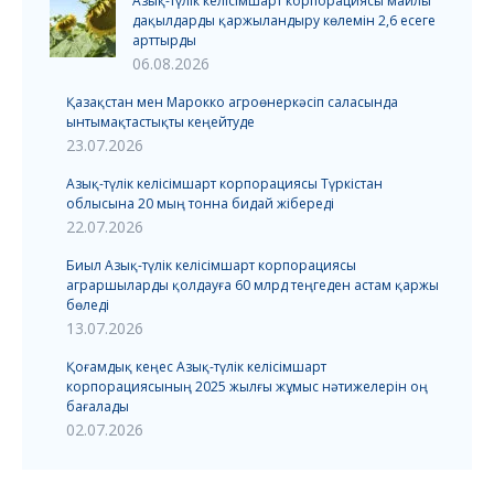
Азық-түлік келісімшарт корпорациясы майлы
дақылдарды қаржыландыру көлемін 2,6 есеге
арттырды
06.08.2026
Қазақстан мен Марокко агроөнеркәсіп саласында
ынтымақтастықты кеңейтуде
23.07.2026
Азық-түлік келісімшарт корпорациясы Түркістан
облысына 20 мың тонна бидай жібереді
22.07.2026
Биыл Азық-түлік келісімшарт корпорациясы
аграршыларды қолдауға 60 млрд теңгеден астам қаржы
бөледі
13.07.2026
Қоғамдық кеңес Азық-түлік келісімшарт
корпорациясының 2025 жылғы жұмыс нәтижелерін оң
бағалады
02.07.2026