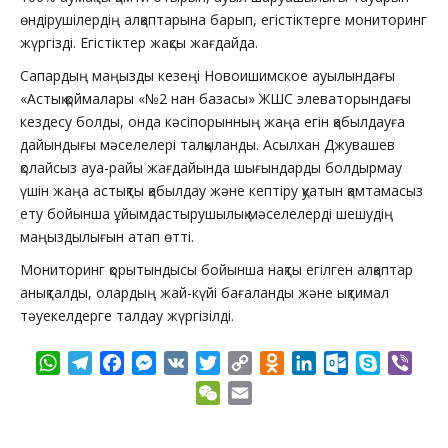
өндірушілердің алқаптарына барып, егістіктерге мониторинг
жүргізді. Егістіктер жақсы жағдайда.
Сапардың маңызды кезеңі Новоишимское ауылындағы
«Астық қоймалары «№2 нан базасы» ЖШС элеваторындағы
кездесу болды, онда кәсіпорынның жаңа егін қабылдауға
дайындығы мәселелері талқыланды. Асылхан Джувашев
қолайсыз ауа-райы жағдайында шығындарды болдырмау
үшін жаңа астықты қабылдау және кептіру қуатын қамтамасыз
ету бойынша ұйымдастырушылық мәселелерді шешудің
маңыздылығын атап өтті.
Мониторинг қорытындысы бойынша нақты егілген алқаптар
анықталды, олардың жай-күйі бағаланды және ықтимал
тәуекелдерге талдау жүргізілді.
WhatsApp
Telegram
Facebook
Messenger
VK
Twitter
Copy
Odnoklassniki
LinkedIn
Outlook.com
Skype
Vibe
Link
WeChat
Email