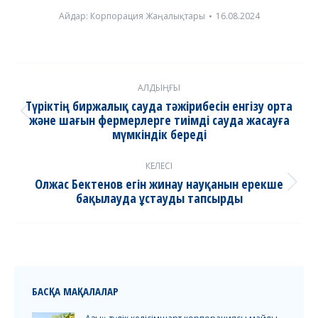
Айдар:
Корпорация Жаңалықтары
16.08.2024
Post
АЛДЫҢҒЫ
navigation
Түріктің биржалық сауда тәжірибесін енгізу орта
және шағын фермерлерге тиімді сауда жасауға
Previous
мүмкіндік береді
post:
КЕЛЕСІ
Олжас Бектенов егін жинау науқанын ерекше
Next
бақылауда ұстауды тапсырды
post:
БАСҚА МАҚАЛАЛАР