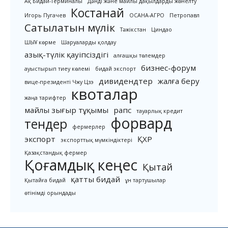
Ақ Бидай-Терминалы
Дәнді және майлы дақылдарды жөнелту
Костанай
Игорь Пугачев
ОСАНА-АГРО
Петропавл
Сатылатын мүлік
Тәжікстан
Циндао
ШЫҰ көрме
Шаруаларды қолдау
азық-түлік қауіпсіздігі
алғашқы төлемдер
бизнес-форум
ауыстырып тиеу көлемі
бидай экспорт
дивидендтер
жалға беру
вице-президенті Чжу Цзэ
квоталар
жаңа тарифтер
майлы зығыр тұқымы
рапс
тауарлық кредит
форвард
тендер
фермерлер
экспорт
ҚХР
экспорттық мүмкіндіктері
Қазақстандық фермер
Қоғамдық кеңес
Қытай
қатты бидай
Қытайға бидай
ұн тартушылар
өтінімді орындады