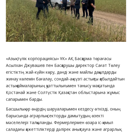
«Азық-түлік корпорациясы» ҰК» АҚ Басқарма төрағасы
Асылхан Джувашев пен Басқарушы директор Сағат Төлеу
егістіктің жай-күйін көру, дәнді және майлы дақылдарды
жинау көлемін бағалау, сондай-ақ күзгі астықты қабылдайтын
астық қоймаларының қуаттылығымен танысу мақсатында
Қостанай және Солтүстік Қазақстан облыстарына жұмыс
сапарымен барды.
Басшылық әр өңірдің шаруаларымен кездесу өткізді, оның
барысында аграрлық секторды дамытудың өзекті
мәселелері талқыланды. Фермерлермен өзара іс-қимыл
саладағы қажеттіліктерді дәлірек анықтауға және аграрлық