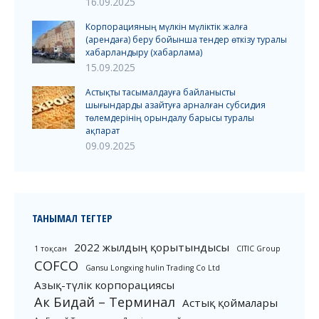
16.09.2025
Корпорацияның мүлкін мүліктік жалға
(арендаға) беру бойынша тендер өткізу туралы
хабарландыру (хабарлама)
15.09.2025
Астықты тасымалдауға байланысты
шығындарды азайтуға арналған субсидия
төлемдерінің орындалу барысы туралы
ақпарат
09.09.2025
ТАНЫМАЛ ТЕГТЕР
2022 жылдың қорытындысы
1 тоқсан
CITIC Group
COFCO
Gansu Longxing hulin Trading Co Ltd
Азық-түлік корпорациясы
Ак Бидай – Терминал
Астық қоймалары