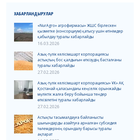
ХАБАРЛАНДЫРУЛАР
«NurAgro» агрофирмасы» ЖШС бірлескен
қызметке (консорциум) қатысу үшін өтінімдер
қабылдау туралы хабарлайды
16.03.2026
Азық-түлік келісімшарт корпорациясы
астықтың бос қалдығын өткізудің басталғаны
туралы хабарлайды
27.02.2026
Азық-түлік келісімшарт корпорациясы» ҰК» АҚ
Қостанай қаласындағы кеңселік орынжайды
мүліктік жалға беру бойынша тендер
өткізілетіні туралы хабарлайды
27.02.2026
Астықты тасымалдауға байланысты
шығындарды азайтуға арналған субсидия
төлемдерінің орындалу барысы туралы
ақпарат