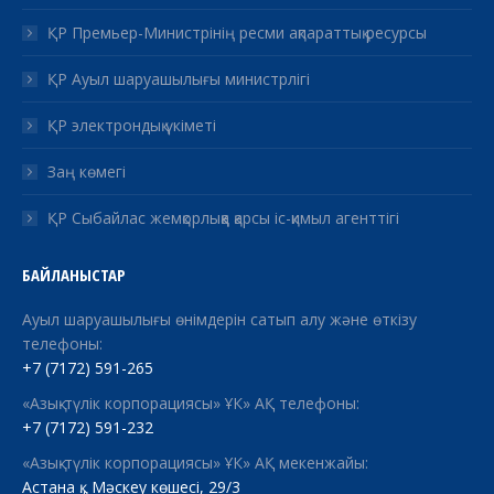
ҚР Премьер-Министрінің ресми ақпараттық ресурсы
ҚР Ауыл шаруашылығы министрлігі
ҚР электрондық үкіметі
Заң көмегі
ҚР Сыбайлас жемқорлыққа қарсы іс-қимыл агенттігі
БАЙЛАНЫСТАР
Ауыл шаруашылығы өнімдерін сатып алу және өткізу
телефоны:
+7 (7172) 591-265
«Азық-түлік корпорациясы» ҰК» АҚ телефоны:
+7 (7172) 591-232
«Азық-түлік корпорациясы» ҰК» АҚ мекенжайы:
Астана қ., Мәскеу көшесі, 29/3