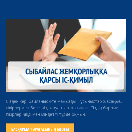
Сізден кері байланыс өте маңызды – ұсыныстар жасаңыз,
пікірлермен бөлісіңіз, жауаптар жазыңыз. Сіздің барлық
пікірлеріңізді мен міндетті түрде оқимын.
БАСҚАРМА ТӨРАҒАСЫНЫҢ БЛОГЫ